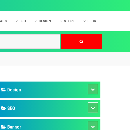
 ADS
SEO
DESIGN
STORE
BLOG
ner
 cáo Mobile
SEO Website
Thiết kế Web
nner
p quảng cáo Instagram
Dịch vụ SEO Website
Thiết kế Website
 cáo Zalo
Hỏi đáp SEO Google
Danh sách Website
 cáo Instagram
Thiết kế Landing Page
cáo Online
Dịch vụ thiết kế Website
 cáo Skype
Hỏi đáp Website
 cáo TVC
 cáo Cốc Cốc
mềm ứng dụng hay