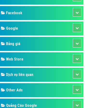
ụ Domain & Hosting
áp phần mềm
áp quảng cáo TVC
p quảng cáo mobile
p quảng cáo Online
áp quảng cáo Skype
p Domain & Hosting
Design
p viết bài Marketing
 cáo Youtube
SEO
ụ quảng cáo Youtube
ụ quảng cáo Cốc Cốc
Banner
ụ quảng cáo Tiktok
Facebook
ụ quảng cáo Zalo