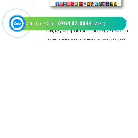
0964 82 6644
Zalo Call/Chat:
(24/7)
VietAds với đội ngũ SEOer giàu kinh nghiệm
được đào tạo bài bản tại các trung tâm SEO
lớn như: Litado, Inet, Vietmoz, Vinalink
XEM CHI TIẾT