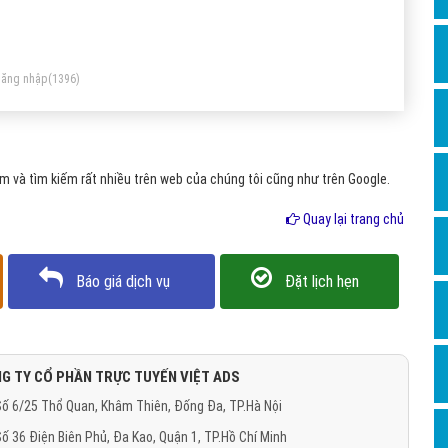
Dịch v
Hỏi đ
Hỏi đ
ăng nhập
(1396)
Hỏi đá
Hỏi đá
 và tìm kiếm rất nhiều trên web của chúng tôi cũng như trên Google.
Hỏi đ
Hỏi đá
Quay lại trang chủ
Hỏi đá
Báo giá dịch vụ
Đặt lịch hẹn
Quảng
Dịch v
Dịch v
G TY CỔ PHẦN TRỰC TUYẾN VIỆT ADS
Dịch v
ố 6/25 Thổ Quan, Khâm Thiên, Đống Đa, TP.Hà Nội
Dịch v
ố 36 Điện Biên Phủ, Đa Kao, Quận 1, TP.Hồ Chí Minh