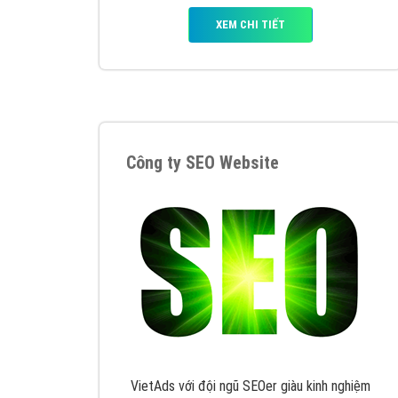
Nếu bạn đang cần quảng cáo, thiết kế web,
p
Hotline: 0964 82 6644 (24/7) hoặc email: 
Quảng cáo trên Google