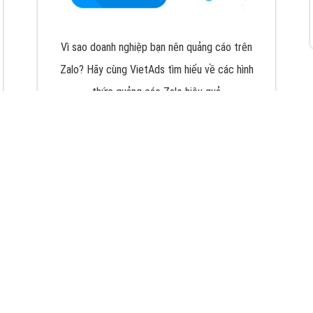
VietAds với đội ngũ chuyên viên tư ấn am
hiểu về chiến dịch quảng cáo Youtube sẽ tư
vấn bạn giải pháp tối ưu, hiệu quả nhất
XEM CHI TIẾT