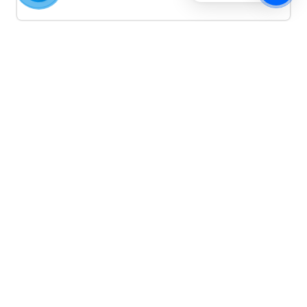
Quảng cáo TikTok
Quảng cáo tiktok đang là hình thức quảng cáo video
hiệu quả hiện nay và được nhiều doanh nghiệp lựa
chọn quảng cáo video