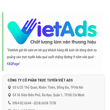
"VietAds gửi lời cảm ơn tới quý khách hàng đã luôn tin dùng dịch vụ
quảng cáo trực tuyến hiệu quả suốt chặng đường 9 năm vừa qua! -
FAQPage
"
CÔNG TY CỔ PHẦN TRỰC TUYẾN VIỆT ADS
Số 6/25 Thổ Quan, Khâm Thiên, Đống Đa, TP.Hà Nội
Số 36 Điện Biên Phủ, Đa Kao, Quận 1, TP.Hồ Chí Minh
0964 82 6644 - (024) 6658 7378