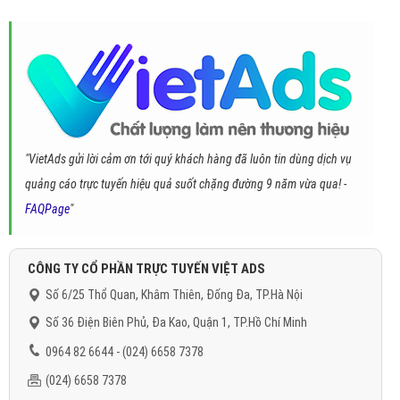
"VietAds gửi lời cảm ơn tới quý khách hàng đã luôn tin dùng dịch vụ
quảng cáo trực tuyến hiệu quả suốt chặng đường 9 năm vừa qua! -
FAQPage
"
CÔNG TY CỔ PHẦN TRỰC TUYẾN VIỆT ADS
Số 6/25 Thổ Quan, Khâm Thiên, Đống Đa, TP.Hà Nội
Số 36 Điện Biên Phủ, Đa Kao, Quận 1, TP.Hồ Chí Minh
0964 82 6644 - (024) 6658 7378
(024) 6658 7378