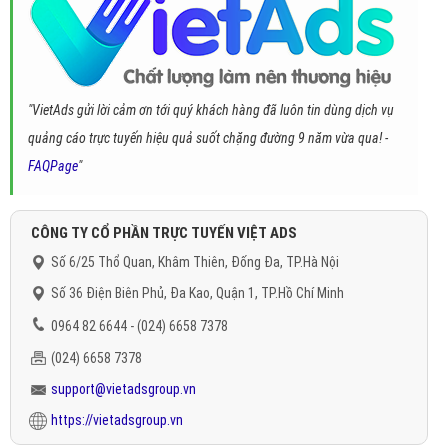
"VietAds gửi lời cảm ơn tới quý khách hàng đã luôn tin dùng dịch vụ
quảng cáo trực tuyến hiệu quả suốt chặng đường 9 năm vừa qua! -
FAQPage
"
CÔNG TY CỔ PHẦN TRỰC TUYẾN VIỆT ADS
Số 6/25 Thổ Quan, Khâm Thiên, Đống Đa, TP.Hà Nội
Số 36 Điện Biên Phủ, Đa Kao, Quận 1, TP.Hồ Chí Minh
0964 82 6644 - (024) 6658 7378
(024) 6658 7378
support@vietadsgroup.vn
https://vietadsgroup.vn