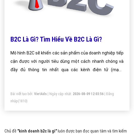
B2C Là Gì? Tìm Hiểu Về B2C Là Gì?
Mô hình B2C sẽ khiến các sản phẩm của doanh nghiệp tiếp
cận được với người tiêu dùng một cách nhanh chóng và
đầy đủ thông tin nhất qua các kênh điện tử (mạng
internet,các mạng máy tính).Từ đó sẽ thúc đẩy được
doanh số bán hàng tăng lên một cách nhanh chóng và hiệu
Bài viết tạo bởi:
VietAds
| Ngày cập nhật:
2026-08-09 12:03:56
|
Đăng
quả nếu biết cách tận dụng tối đa mà mô hình này mang lại.
nhập
(1810)
Chủ đề
"kinh doanh b2c là gì"
luôn được bạn đọc quan tâm và tìm kiếm