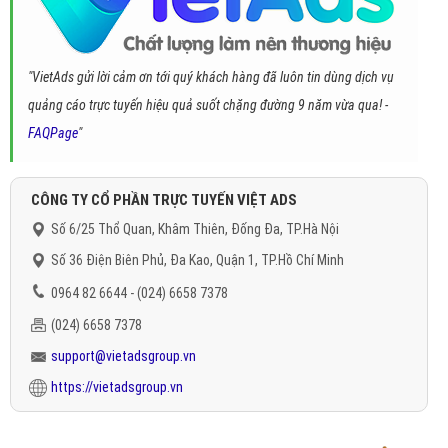
"VietAds gửi lời cảm ơn tới quý khách hàng đã luôn tin dùng dịch vụ
quảng cáo trực tuyến hiệu quả suốt chặng đường 9 năm vừa qua! -
FAQPage
"
CÔNG TY CỔ PHẦN TRỰC TUYẾN VIỆT ADS
Số 6/25 Thổ Quan, Khâm Thiên, Đống Đa, TP.Hà Nội
Số 36 Điện Biên Phủ, Đa Kao, Quận 1, TP.Hồ Chí Minh
0964 82 6644 - (024) 6658 7378
(024) 6658 7378
support@vietadsgroup.vn
https://vietadsgroup.vn