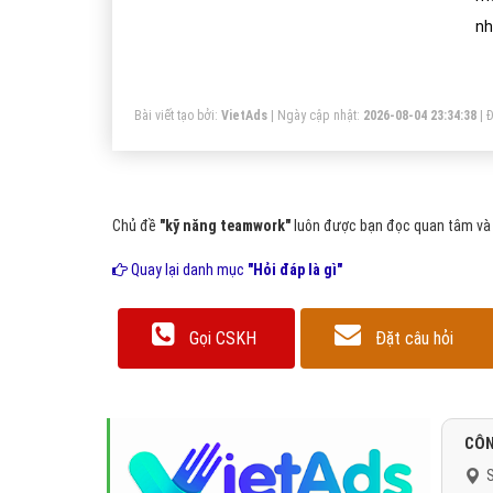
nh
tư
vị
Bài viết tạo bởi:
VietAds
| Ngày cập nhật:
2026-08-04 23:34:38
|
Đ
kh
mấ
nư
Chủ đề
"kỹ năng teamwork"
luôn được bạn đọc quan tâm và t
Quay lại danh mục
"Hỏi đáp là gì"
Gọi CSKH
Đặt câu hỏi
CÔN
S