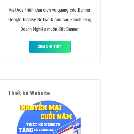
iển thương hiệu của doanh nghiệp bạn với mức chi
chuyên sâu trong nghề, được đào tạo bài bản tại