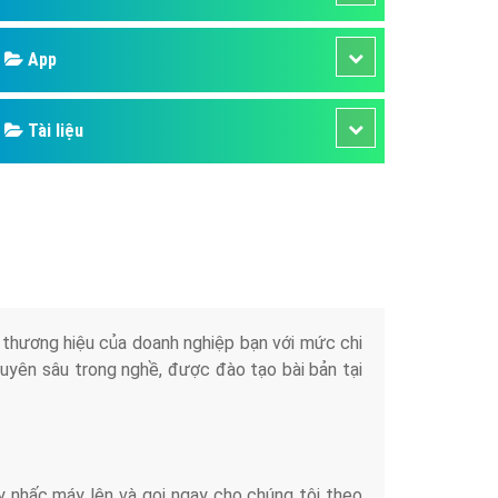
áp quảng cáo Youtube
Google
kế ứng dụng
 cáo Cốc Cốc hiệu quả
Bảng giá
 cáo Zalo chuyên nghiệp
ghĩa
Web Store
à gì
Dịch vụ liên quan
mềm ứng dụng hay
Other Ads
Quảng Cáo Google
App