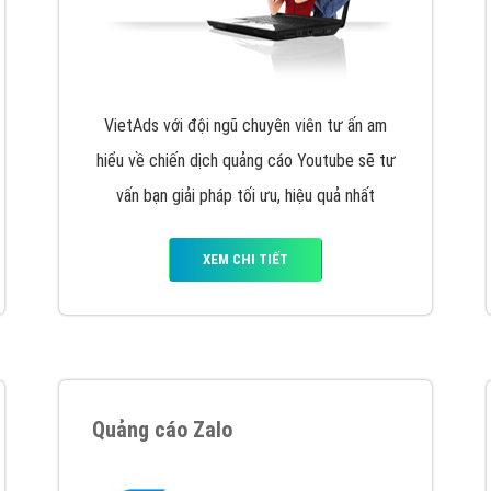
hát triển Website cho doanh nghiệp mình
. Đừng chần chừ hã
support@vietadsgroup.vn
để được tư vấn chuyên sâu về giải phá
Quảng cáo trên Facebook