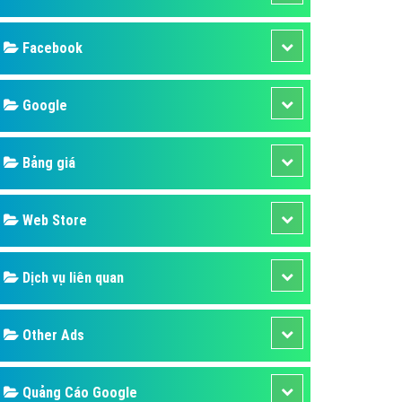
ụ Domain & Hosting
áp phần mềm
áp quảng cáo TVC
p quảng cáo mobile
p quảng cáo Online
áp quảng cáo Skype
p Domain & Hosting
Design
p viết bài Marketing
 cáo Youtube
SEO
ụ quảng cáo Youtube
ụ quảng cáo Cốc Cốc
Banner
ụ quảng cáo Tiktok
Facebook
ụ quảng cáo Zalo