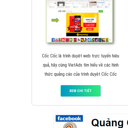
Google Ads là hình thức quảng cáo của
Google được tài trợ có chữ Ad gồm 4 ví trí
trên cùng và 3 vị trí dưới cùng
XEM CHI TIẾT
Công ty SEO Website