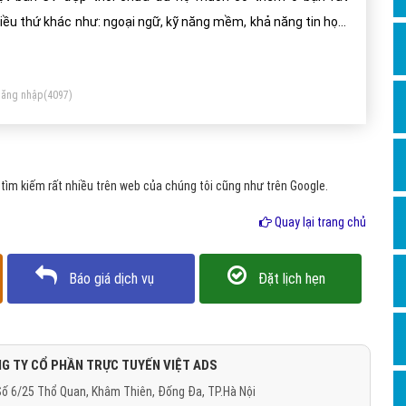
Dịch v
iều thứ khác như: ngoại ngữ, kỹ năng mềm, khả năng tin học,
Hỏi đ
 duy, kỹ năng làm việc nhóm (Teamwork) thậm chí có những
Hỏi đ
 trí còn yêu cầu cả mối quan hệ xã hội mà bạn có hiện tại có
ăng nhập
(4097)
á nhiều bạn sinh viên chưa biết Làm việc nhóm là gì dẫn tới
Hỏi đá
t điểm trong mắt nhà tuyển dụng nhất là nhà tuyển dụng
Hỏi đá
ớc ngoài.
Hỏi đ
ìm kiếm rất nhiều trên web của chúng tôi cũng như trên Google.
Hỏi đá
Quay lại trang chủ
Hỏi đá
Quảng
Báo giá dịch vụ
Đặt lịch hẹn
Dịch v
Dịch v
Dịch v
G TY CỔ PHẦN TRỰC TUYẾN VIỆT ADS
ố 6/25 Thổ Quan, Khâm Thiên, Đống Đa, TP.Hà Nội
Dịch v