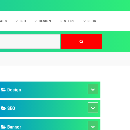
 ADS
SEO
DESIGN
STORE
BLOG
ner
 cáo Mobile
SEO Website
Thiết kế Web
nner
p quảng cáo Instagram
Dịch vụ SEO Website
Thiết kế Website
 cáo Zalo
Hỏi đáp SEO Google
Danh sách Website
 cáo Instagram
Thiết kế Landing Page
cáo Online
Dịch vụ thiết kế Website
 cáo Skype
Hỏi đáp Website
 cáo TVC
 cáo Cốc Cốc
mềm ứng dụng hay