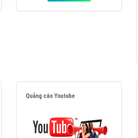
tác Marketing Online?
húng tôi với bề dày kinh nghiệm sẽ tư vấn xây dựng và phát tr
line. Đội ngũ kỹ thuật quảng cáo trực tuyến, SEO, lập trình Web 
uôn
đem đến cho khách hàng sản phẩm/ dịch vụ chất lượng
.