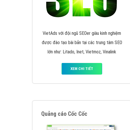
Nếu bạn đang cần quảng cáo, thiết kế web,
p
Hotline: 0964 82 6644 (24/7) hoặc email: 
Quảng cáo trên Google