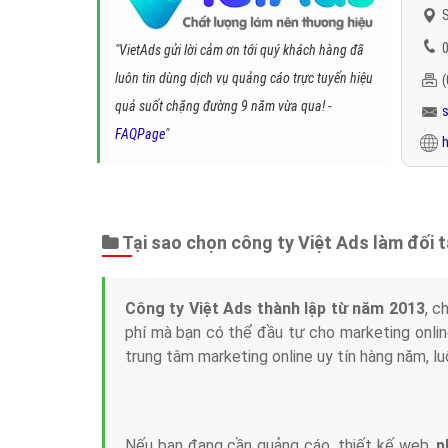
S
0
"VietAds gửi lời cảm ơn tới quý khách hàng đã
luôn tin dùng dịch vụ quảng cáo trực tuyến hiệu
quả suốt chặng đường 9 năm vừa qua! -
FAQPage
"
h