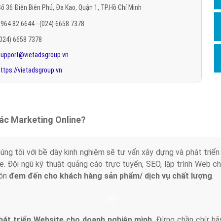
ố 36 Điện Biên Phủ, Đa Kao, Quận 1, TP.Hồ Chí Minh
Hỏi đ
964 82 6644 - (024) 6658 7378
Thiết 
(024) 6658 7378
Quảng
support@vietadsgroup.vn
Quảng
ttps://vietadsgroup.vn
Định n
Nghĩa l
Phần 