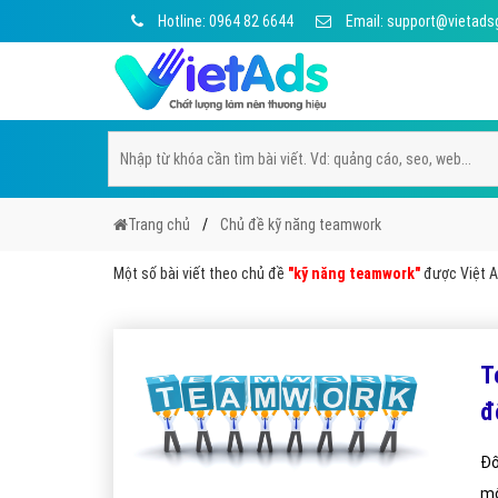
Hotline: 0964 82 6644
Email: support@vietads
Trang chủ
Chủ đề kỹ năng teamwork
Một số bài viết theo chủ đề
"kỹ năng teamwork"
được Việt Ad
T
đ
Đố
mộ