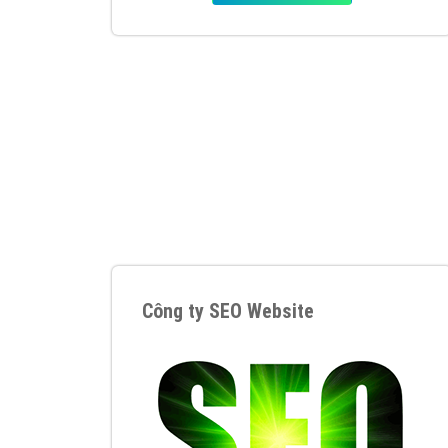
Tại sao chọn công ty Việt Ads làm đối 
Công ty Việt Ads thành lập từ năm 2013
, c
phí mà bạn có thể đầu tư cho marketing on
trung tâm marketing online uy tín hàng năm, l