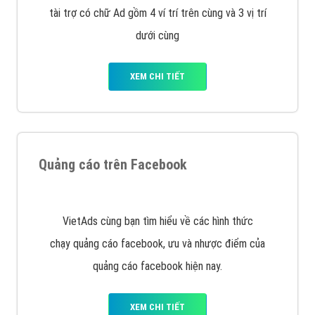
Công ty Việt Ads thành lập từ năm 2013
, chúng tôi
với bề dày kinh nghiệm sẽ tư vấn xây dựng và phát
triển thương hiệu của doanh nghiệp bạn với mức chi
phí mà bạn có thể đầu tư cho marketing online. Đội
ngũ kỹ thuật quảng cáo trực tuyến, SEO, lập trình
Web chuyên sâu trong nghề, được đào tạo bài bản tại
trung tâm marketing online uy tín hàng năm, luôn
đem
đến cho khách hàng sản phẩm/ dịch vụ chất
lượng
.