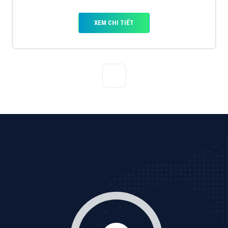
VietAds với đội ngũ SEOer giàu kinh nghiệm được đào
tạo bài bản tại các trung tâm SEO lớn như: Litado,
Inet, Vietmoz, Vinalink
XEM CHI TIẾT
Quảng cáo Youtube