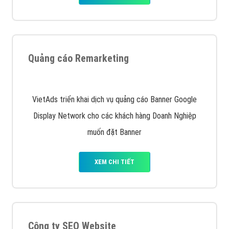
Nếu bạn đang cần quảng cáo, thiết kế web,
phát
triển Website cho doanh nghiệp mình
. Đừng chần
chừ hãy nhấc máy lên và gọi ngay cho chúng tôi theo
Hotline: 0964 82 6644 (24/7) hoặc email:
support@vietadsgroup.vn
để được tư vấn chuyên
sâu về giải pháp marketing hiệu quả cho doanh nghiệp
bạn!