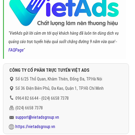
"VietAds gửi lời cảm ơn tới quý khách hàng đã luôn tin dùng dịch vụ
quảng cáo trực tuyến hiệu quả suốt chặng đường 9 năm vừa qua! -
FAQPage
"
CÔNG TY CỔ PHẦN TRỰC TUYẾN VIỆT ADS
Số 6/25 Thổ Quan, Khâm Thiên, Đống Đa, TP.Hà Nội
Số 36 Điện Biên Phủ, Đa Kao, Quận 1, TP.Hồ Chí Minh
0964 82 6644 - (024) 6658 7378
(024) 6658 7378
support@vietadsgroup.vn
https://vietadsgroup.vn