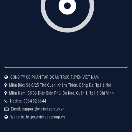
VietAds với đội ngũ chuyên viên tư ấn am hiểu về
chiến dịch quảng cáo Youtube sẽ tư vấn bạn giải pháp
tối ưu, hiệu quả nhất
XEM CHI TIẾT
Thiết kế Website