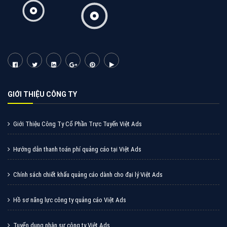
Tìm công ty thiết kế website uy tín, chuyên nghiệp tại
Hà Nội là rất khó cho khách hàng. VietAds xin giới
thiệu công ty thiết kế Viet
XEM CHI TIẾT
Quảng cáo Cốc Cốc