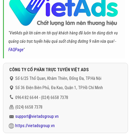
"VietAds gửi lời cảm ơn tới quý khách hàng đã luôn tin dùng dịch vụ
quảng cáo trực tuyến hiệu quả suốt chặng đường 9 năm vừa qua! -
FAQPage
"
CÔNG TY CỔ PHẦN TRỰC TUYẾN VIỆT ADS
Số 6/25 Thổ Quan, Khâm Thiên, Đống Đa, TP.Hà Nội
Số 36 Điện Biên Phủ, Đa Kao, Quận 1, TP.Hồ Chí Minh
0964 82 6644 - (024) 6658 7378
(024) 6658 7378
support@vietadsgroup.vn
https://vietadsgroup.vn