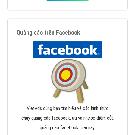
Quảng cáo trên Google
Google Ads là hình thức quảng cáo của Google được
tài trợ có chữ Ad gồm 4 ví trí trên cùng và 3 vị trí
dưới cùng
XEM CHI TIẾT