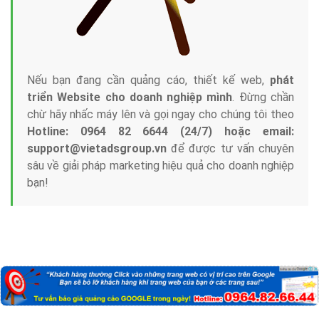
Công ty Việt Ads thành lập từ năm 2013
, chúng tôi
với bề dày kinh nghiệm sẽ tư vấn xây dựng và phát
triển thương hiệu của doanh nghiệp bạn với mức chi
phí mà bạn có thể đầu tư cho marketing online. Đội
ngũ kỹ thuật quảng cáo trực tuyến, SEO, lập trình
Web chuyên sâu trong nghề, được đào tạo bài bản tại
trung tâm marketing online uy tín hàng năm, luôn
đem
đến cho khách hàng sản phẩm/ dịch vụ chất
lượng
.