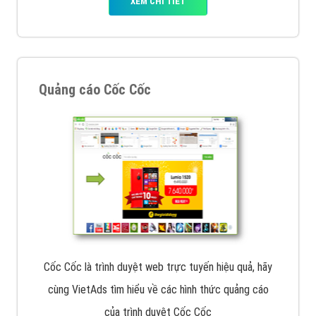
VietAds với đội ngũ SEOer giàu kinh nghiệm được đào
tạo bài bản tại các trung tâm SEO lớn như: Litado,
Inet, Vietmoz, Vinalink
XEM CHI TIẾT
Quảng cáo Youtube