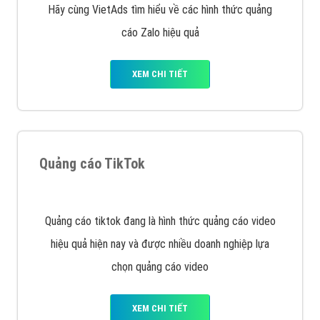
Tìm công ty thiết kế website uy tín, chuyên nghiệp tại
Hà Nội là rất khó cho khách hàng. VietAds xin giới
thiệu công ty thiết kế Viet
XEM CHI TIẾT
Quảng cáo Cốc Cốc