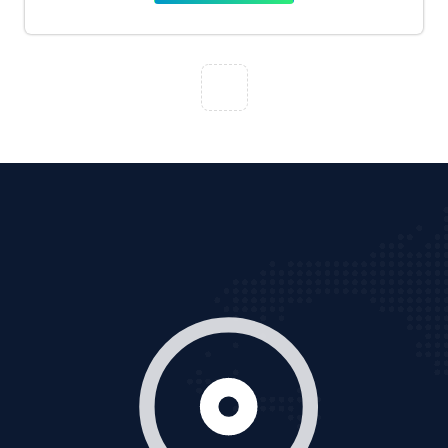
Cốc Cốc là trình duyệt web trực tuyến hiệu quả, hãy
cùng VietAds tìm hiểu về các hình thức quảng cáo
của trình duyệt Cốc Cốc
XEM CHI TIẾT
Quảng cáo Zalo