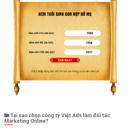
Web Store
Dịch vụ liên quan
Other Ads
Quảng Cáo Google
App
Tài liệu