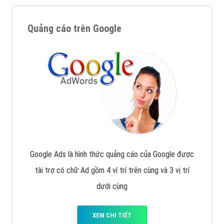
Nếu bạn đang cần quảng cáo, thiết kế web,
phát
triển Website cho doanh nghiệp mình
. Đừng chần
chừ hãy nhấc máy lên và gọi ngay cho chúng tôi theo
Hotline: 0964 82 6644 (24/7) hoặc email:
support@vietadsgroup.vn
để được tư vấn chuyên
sâu về giải pháp marketing hiệu quả cho doanh nghiệp
bạn!