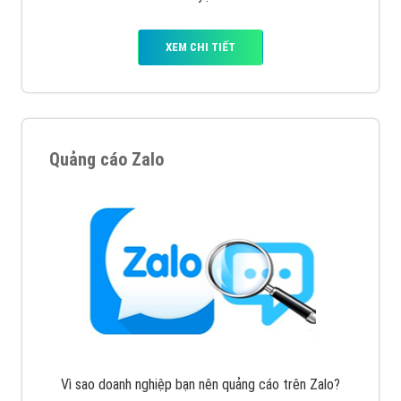
VietAds với đội ngũ chuyên viên tư ấn am hiểu về
chiến dịch quảng cáo Youtube sẽ tư vấn bạn giải pháp
tối ưu, hiệu quả nhất
XEM CHI TIẾT
Thiết kế Website