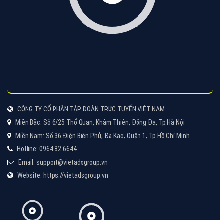
Tìm công ty thiết kế website uy tín, chuyên nghiệp tại
Hà Nội là rất khó cho khách hàng. VietAds xin giới
thiệu công ty thiết kế Viet
XEM CHI TIẾT
Quảng cáo Cốc Cốc