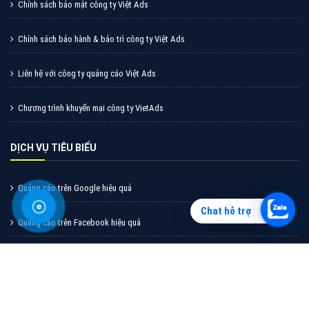
Vì sao doanh nghiệp bạn nên quảng cáo trên Zalo?
Hãy cùng VietAds tìm hiểu về các hình thức quảng
cáo Zalo hiệu quả
XEM CHI TIẾT
Chat hỗ trợ
Quảng cáo TikTok