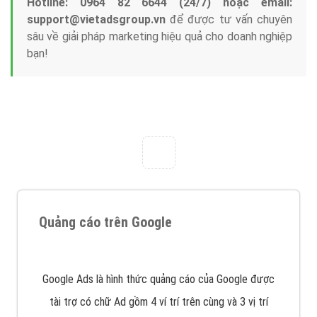
với bề dày kinh nghiệm sẽ tư vấn xây dựng và phát
triển thương hiệu của doanh nghiệp bạn với mức chi
phí mà bạn có thể đầu tư cho marketing online. Đội
ngũ kỹ thuật quảng cáo trực tuyến, SEO, lập trình
Web chuyên sâu trong nghề, được đào tạo bài bản tại
trung tâm marketing online uy tín hàng năm, luôn
đem
đến cho khách hàng sản phẩm/ dịch vụ chất
lượng
.