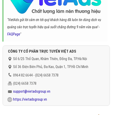
"VietAds gửi lời cảm ơn tới quý khách hàng đã luôn tin dùng dịch vụ
quảng cáo trực tuyến hiệu quả suốt chặng đường 9 năm vừa qua! -
FAQPage
"
CÔNG TY CỔ PHẦN TRỰC TUYẾN VIỆT ADS
Số 6/25 Thổ Quan, Khâm Thiên, Đống Đa, TP.Hà Nội
Số 36 Điện Biên Phủ, Đa Kao, Quận 1, TP.Hồ Chí Minh
0964 82 6644 - (024) 6658 7378
(024) 6658 7378
support@vietadsgroup.vn
https://vietadsgroup.vn