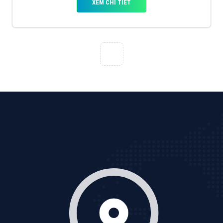
VietAds với đội ngũ chuyên viên tư ấn am hiểu về
chiến dịch quảng cáo Youtube sẽ tư vấn bạn giải pháp
tối ưu, hiệu quả nhất
XEM CHI TIẾT
Thiết kế Website