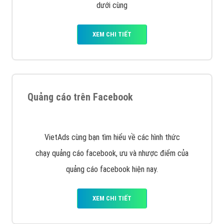
Nếu bạn đang cần quảng cáo, thiết kế web,
phát
triển Website cho doanh nghiệp mình
. Đừng chần
chừ hãy nhấc máy lên và gọi ngay cho chúng tôi theo
Hotline: 0964 82 6644 (24/7) hoặc email:
support@vietadsgroup.vn
để được tư vấn chuyên
sâu về giải pháp marketing hiệu quả cho doanh nghiệp
bạn!