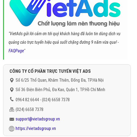
"VietAds gửi lời cảm ơn tới quý khách hàng đã luôn tin dùng dịch vụ
quảng cáo trực tuyến hiệu quả suốt chặng đường 9 năm vừa qua! -
FAQPage
"
CÔNG TY CỔ PHẦN TRỰC TUYẾN VIỆT ADS
Số 6/25 Thổ Quan, Khâm Thiên, Đống Đa, TP.Hà Nội
Số 36 Điện Biên Phủ, Đa Kao, Quận 1, TP.Hồ Chí Minh
0964 82 6644 - (024) 6658 7378
(024) 6658 7378
support@vietadsgroup.vn
https://vietadsgroup.vn