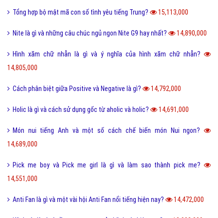
Desktop là gì và các loại màn hình Desktop thông dụng?
18,297,000
Seo phi là gì và những tư thế Seo phi độc đáo?
18,259,000
Tại sao từ GNITE được giới trẻ hiện nay thích sử dụng?
17,375,000
Les là gì và những thuật ngữ thường dùng cho Les?
16,707,000
Ngôn lù là gì và một số thuật ngữ hay trong tiểu thuyết?
16,490,000
Post là gì và sự khác nhau giữa Post với Page?
15,588,000
5 cách nhận Spin, chạy Spin Coin Master miễn phí hàng ngày
15,495,000
Tổng hợp bộ mật mã con số tình yêu tiếng Trung?
15,113,000
Nite là gì và những câu chúc ngủ ngon Nite G9 hay nhất?
14,890,000