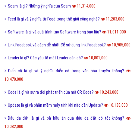
Phân loại các loài THỦY SẢN gồm những loài nào?
11,648,000
Thể thao là gì và các lợi ích của hoạt động thể thao?
11,580,000
San hô là gì và đặc điểm của san hô như thế nào?
11,505,000
Sử dụng DẦU ĂN với quan hệ tình dục có nguy hiểm?
11,503,000
Trộm vía là gì và tại sao lại nói trộm vía khi khen trẻ nhỏ?
11,403,000
Điện thoại di động là gì và cấu tạo điện thoại di động?
11,372,000
Đường link là gì và các loại đường link thường gặp hiện nay?
11,354,000
Scam là gì? Những ý nghĩa của Scam
11,314,000
Feed là gì và ý nghĩa từ Feed trong thế giới công nghệ?
11,203,000