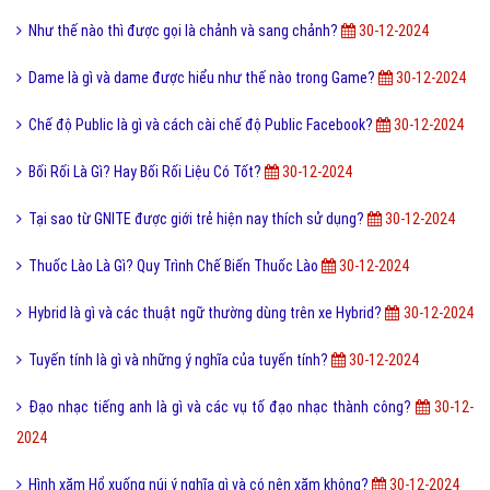
Ý nghĩa của từ HỌC TRƯỞNG trong giới trẻ hiện nay?
30-12-2024
Sự khác biệt giữa File cứng và File mềm là gì?
30-12-2024
FC là gì và trong bóng đá thì FC có nghĩa là gì?
30-12-2024
Stress là gì và những tác hại khi con người bị Stress?
30-12-2024
Ngôn lù là gì và một số thuật ngữ hay trong tiểu thuyết?
30-12-2024
Drop là gì và ý nghĩa của từ Drop như thế nào?
30-12-2024
Cute là gì và các bạn nữ như thế nào được gọi là Cute?
30-12-2024
Author là gì? Có thể bạn cần tìm hiểu Author để làm SEO?
30-12-2024
Như thế nào thì được gọi là chảnh và sang chảnh?
30-12-2024
Dame là gì và dame được hiểu như thế nào trong Game?
30-12-2024