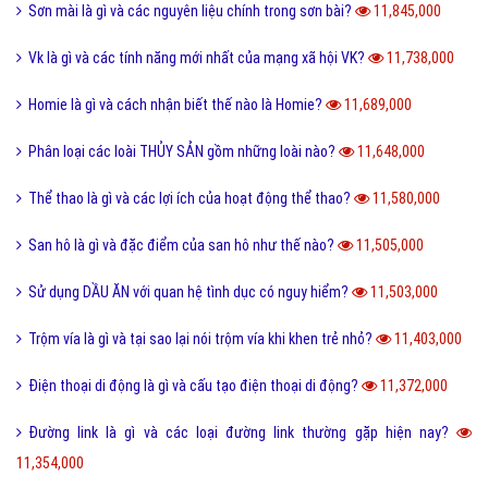
Share là gì và tác dụng nút Share trên các mạng xã hội?
12,432,000
Xoxo là gì và ý nghĩa của Xoxo có thể bạn chưa biết?
12,234,000
Số hotline tổng đài Giao hàng tiết kiệm, ghtk miễn phí
12,073,000
Hư cấu là gì và sử dụng từ hư cấu như thế nào cho đúng?
12,062,000
Tại sao gọi là BIỂN ĐỎ mà không phải là tên khác?
12,003,000
Offline là gì và ý nghĩa offline & online trong công việc?
11,938,000
FS là gì và trào lưu FS trên Facebook có thể bạn chưa biết?
11,880,000
Sơn mài là gì và các nguyên liệu chính trong sơn bài?
11,845,000
Vk là gì và các tính năng mới nhất của mạng xã hội VK?
11,738,000
Homie là gì và cách nhận biết thế nào là Homie?
11,689,000