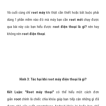
thiệp vào hệ thống.Tiếp sau đó là nếu bạn không biết
cách root
và
root bị lỗi
có thể sẽ dẫn đến
điện thoại
của bạn bị lỗi và việc
bạn
root
thì nên phải là người am hiểu về công nghệ 1 chút mới có
thể dễ dàng
root máy
không lỗi và có thể sử dụng nhiều tính năng
hơn.
Và cuối cùng chỉ
root máy
khi thật cần thiết hoặc bắt buộc phải
dùng 1 phần mềm nào đó mà máy bạn cần
root mới
chạy được
qua bài này các bạn hiểu được
root điện thoại là gì?
nên hay
không nên
root điện thoại
.