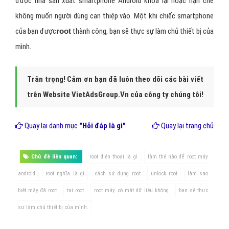
Hình 3: Tác hại khi root máy điện thoại là gì?
Kết Luận: "Root máy thoại"
có thể hiểu một cách đơn
giản
root
chính
là
chiếc chìa khóa giúp bạn tiếp cận những
gì
đã
được nhà sản xuất smartphone Android khóa lại hoặc hạn chế
không muốn người dùng can thiệp vào. Một khi chiếc smartphone
của bạn được
root
thành công, bạn sẽ thực sự làm chủ thiết bị của
mình.