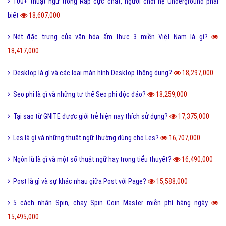
23,206,000
FC là gì và trong bóng đá thì FC có nghĩa là gì?
23,093,000
Quotation là gì và báo giá trong tiếng anh có nghĩa là gì?
22,650,000
Phóng đại là gì và tác dụng của biện pháp phóng đại?
20,203,000
Thị Xã Huyện và Thị Trấn cái nào lớn hơn?
20,087,000
Tool là gì và ưu nhược điểm khi sử dụng Tool?
19,725,000
Behance là gì và hướng dẫn sử dụng Behance cho người mới?
19,119,000
100+ thuật ngữ trong Rap cực chất, người chơi hệ Underground phải
biết
18,607,000
Nét đặc trưng của văn hóa ẩm thực 3 miền Việt Nam là gì?
18,417,000