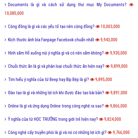
Software là gì và quá trình tạo Software trong bao lâu?
11,011,000
Link Facebook và cách dễ nhất để sử dụng link Facebook?
10,905,000
Leader là gì? Các yếu tố một Leader cần có?
10,801,000
Điển cố là gì và ý nghĩa điển có trong văn hóa truyền thống?
10,470,000
Code là gì và sự ra đời phát triển của mã QR Code?
10,243,000
Update là gì và phần mềm máy tính khi nào cần Update?
10,138,000
Dâu da đất là gì và bà bầu ăn quả dâu da đất có tốt không?
10,082,000
Documents là gì và cách sử dụng thư mục My Documents?
10,080,000
Cộng đồng là gì và các yếu tố tạo nên cộng đồng?
10,003,000