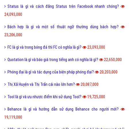
Kỷ yếu là gì và nguồn gốc của từ kỷ yếu bắt đầu từ đâu?
30,326,000
Cute là gì và các bạn nữ như thế nào được gọi là Cute?
28,220,000
Tuyến tính là gì và những ý nghĩa của tuyến tính?
27,603,000
Dame là gì và dame được hiểu như thế nào trong Game?
27,334,000
Ẩn dụ là gì và những tác dụng biện pháp tu từ ẩn dụ?
26,949,000
Ô môi là gì? Nguyên nhân và Dấu hiệu nhận biết ô môi
25,884,000
Nội dung quy tắc 5M trong sản xuất và kinh doanh hiện nay?
25,832,000
Status là gì và cách đăng Status trên Facebook nhanh chóng?
24,093,000
Bách hợp là gì và một số thuật ngữ thường dùng bách hợp?