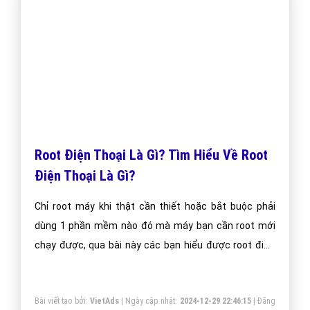
CÔNG TY CỔ PHẦN TRỰC TUYẾN VIỆT ADS
Số 6/25 Thổ Quan, Khâm Thiên, Đống Đa, TP.Hà Nội
Số 36 Điện Biên Phủ, Đa Kao, Quận 1, TP.Hồ Chí Minh
0964 82 6644 - (024) 6658 7378
(024) 6658 7378
support@vietadsgroup.vn
https://vietadsgroup.vn
Một vài bài viết cùng chủ đề "root điện thoại
là gì"