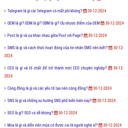
Chế độ Public là gì và cách cài chế độ Public Facebook?
30-12-2024
Bối Rối Là Gì? Hay Bối Rối Liệu Có Tốt?
30-12-2024
Tại sao từ GNITE được giới trẻ hiện nay thích sử dụng?
30-12-2024
Thuốc Lào Là Gì? Quy Trình Chế Biến Thuốc Lào
30-12-2024
Hybrid là gì và các thuật ngữ thường dùng trên xe Hybrid?
30-12-2024
Tuyến tính là gì và những ý nghĩa của tuyến tính?
30-12-2024
Đạo nhạc tiếng anh là gì và các vụ tố đạo nhạc thành công?
30-12-
2024
Hình xăm Hổ xuống núi ý nghĩa gì và có nên xăm không?
30-12-2024
Telegram là gì cài Telegram có mất phí không?
30-12-2024
OEM là gì? ODM là gì? OBM là gì? Ưu nhược điểm của OEM
30-12-2024