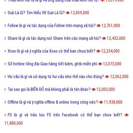
QTQD là gì và QTQĐ mang ý nghĩa tiêu cực không?
13,643,000
Tiến hóa là gì và quá trình tiến hóa diễn ra như thế nào?
13,492,000
Định hướng là gì và cách định hướng nghề nghiệp tương lai?
13,374,000
Reactions Facebook là gì và cách sử dụng Reactions Facebook?
13,320,000
Like là gì và tầm quan trọng của nút Like trên Facebook?
13,178,000
Tiamo là gì và ý nghĩa Tiamo trong giới trẻ hiện nay?
13,131,000
Thấu kính hội tụ là gì và ứng dụng của thấu kính hội tụ?
13,019,000
Sub Là Gì? Tìm Hiểu Về Sub Là Gì?
12,859,000
Follow là gì và tác dụng của Follow trên mạng xã hội?
12,761,000