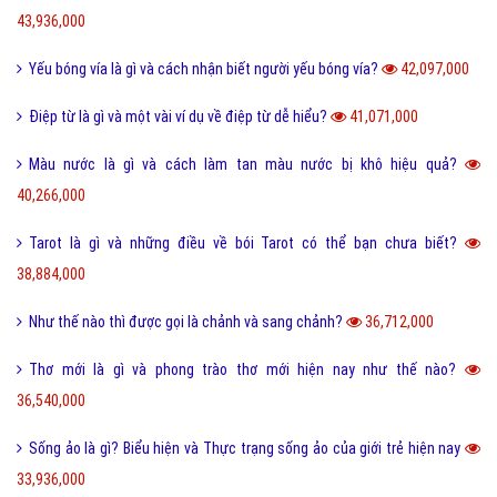
FAQ là gì và câu hỏi thường gặp FAQ có quan trọng Website?
802,316,000
Một vài ví dụ về điệp cấu trúc là gì dễ hiểu?
125,241,000
I love you 3000 là gì và những ý nghĩa I love you 3000?
87,680,000
Honey là gì và có nên gọi người yêu là Honey không?
65,463,000
Sự khác biệt giữa File cứng và File mềm là gì?
63,721,000
Wall là gì và bão Wall trên Facebook có nghĩa là gì?
55,241,000
Điệp ngữ là gì và một vài ví dụ điệp ngữ dễ hiểu?
44,700,000
Dame là gì trên Facebook và một vài ý nghĩa khác của Dame?
43,936,000
Yếu bóng vía là gì và cách nhận biết người yếu bóng vía?
42,097,000