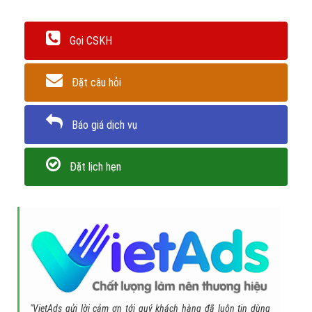
Trân trọng! Cảm ơn bạn đã luôn theo dõi các bài viết
trên Website VietAdsGroup.Vn của công ty chúng tôi!
Quay lại danh mục
"Hỏi đáp là gì"
Quay lại trang chủ
Chủ đề liên quan:
root điện thoại là gì
làm thế nào để root máy
android
root nghĩa là gì
cách sử dụng root
unlock root
làm sao
biết máy đã root
tai root
root máy có mất dữ liệu không
bạn sẽ thực
sự làm chủ thiết bị của mình.
Gọi CSKH