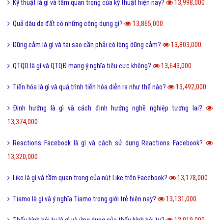
Hình xăm chữ nhẫn là gì và ý nghĩa của hình xăm chữ nhẫn?
14,805,000
Cách phân biệt giữa Positive và Negative là gì?
14,792,000
Holic là gì và cách sử dụng gốc từ aholic và holic?
14,691,000
Món nui tiếng Anh và một số cách chế biến món Nui ngon?
14,689,000
Pick me boy và Pick me girl là gì và làm sao thành pick me?
14,551,000
Anti Fan là gì và một vài hội Anti Fan nổi tiếng hiện nay?
14,472,000
Kỹ thuật là gì và tầm quan trọng của kỹ thuật hiện nay?
13,998,000
Quả dâu da đất có những công dụng gì?
13,865,000
Dũng cảm là gì và tại sao cần phải có lòng dũng cảm?
13,803,000