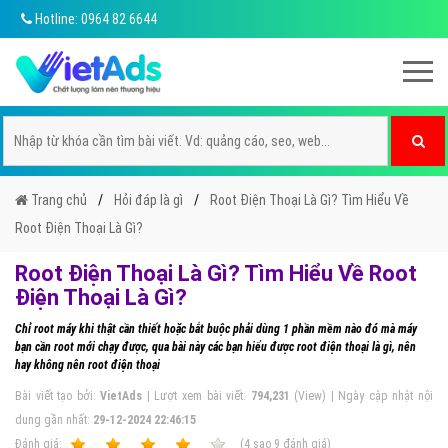
Hotline: 0964 82 6644
Trang chủ
Hỏi đáp là gì
Root Điện Thoại Là Gì? Tìm Hiểu Về
Root Điện Thoại Là Gì?
Root Điện Thoại Là Gì? Tìm Hiểu Về Root
Điện Thoại Là Gì?
Chỉ root máy khi thật cần thiết hoặc bắt buộc phải dùng 1 phần mềm nào đó mà máy
bạn cần root mới chạy được, qua bài này các bạn hiểu được root điện thoại là gì, nên
hay không nên root điện thoại
Bài viết tạo bởi:
VietAds
| Lượt xem bài viết:
794,231
(View) | Ngày cập nhật nội
dung gần nhất:
29-12-2024 22:46:15
Ðánh giá:
1
2
3
4
5
(
4
sao
9
đánh giá)