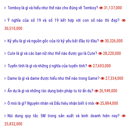
Điệp từ là gì và một vài ví dụ về điệp từ dễ hiểu?
41,071,000
Màu nước là gì và cách làm tan màu nước bị khô hiệu quả?
40,266,000
Tarot là gì và những điều về bói Tarot có thể bạn chưa biết?
38,884,000
Như thế nào thì được gọi là chảnh và sang chảnh?
36,712,000
Thơ mới là gì và phong trào thơ mới hiện nay như thế nào?
36,540,000
Sống ảo là gì? Biểu hiện và Thực trạng sống ảo của giới trẻ hiện nay
33,936,000
Tomboy là gì và hiểu như thế nào cho đúng về Tomboy?
31,137,000
Ý nghĩa của số 19 và số 19 kết hợp với con số nào thì đẹp?
30,510,000