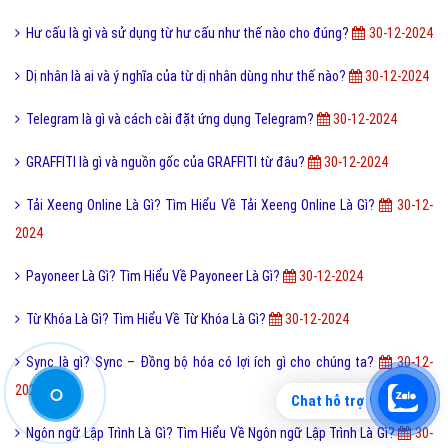
Post là gì và sự khác nhau giữa Post với Page?
30-12-2024
SMS là gì và cách thức hoạt động của tin nhắn SMS nên biết?
30-12-
2024
CEO là gì và tố chất để trở thành một CEO chuyên nghiệp?
30-12-
2024
Cộng đồng là gì và các yếu tố tạo nên cộng đồng?
30-12-2024
SNS là gì và những xu hướng SNS phổ biến hiện nay?
30-12-2024
SEO là gì? SEO có dễ không?
30-12-2024
Múa là gì và diễn viên múa có được coi là người nghệ sĩ?
30-12-2024
Hư cấu là gì và sử dụng từ hư cấu như thế nào cho đúng?
30-12-2024
Chat hỗ trợ
Dị nhân là ai và ý nghĩa của từ dị nhân dùng như thế nào?
30-12-2024