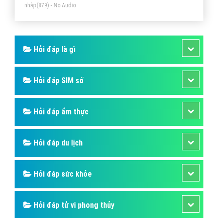
Root Điện Thoại Là Gì? Tìm Hiểu Về Root
Điện Thoại Là Gì?
Chỉ root máy khi thật cần thiết hoặc bắt buộc phải
dùng 1 phần mềm nào đó mà máy bạn cần root mới
chạy được, qua bài này các bạn hiểu được root điện
thoại là gì, nên hay không nên root điện thoại
Bài viết tạo bởi:
VietAds
| Ngày cập nhật:
2024-12-29 22:46:15
|
Đăng
nhập
(879) - No Audio
Hỏi đáp là gì