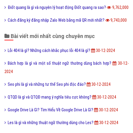
Kích thước ảnh bìa Fanpage Facebook chuẩn nhất
9,943,000
Hình xăm Hổ xuống núi ý nghĩa gì và có nên xăm không?
9,930,000
Chuỗi thức ăn là gì và phân loại chuỗi thức ăn hiện nay?
9,899,000
Tìm hiểu ý nghĩa của từ Beep hay Bíp Bép là gì?
9,895,000
Đào tạo là gì và những lợi ích khi được đào tạo bài bản?
9,891,000
Online là gì và ứng dụng Online trong công nghệ ra sao?
9,866,000
Ý nghĩa của từ HỌC TRƯỞNG trong giới trẻ hiện nay?
9,824,000
Công nghệ cấy truyền phôi là gì và nó có những lợi ích gì?
9,766,000
Điốt quang là gì và nguyên lý hoạt động Điốt quang ra sao?
9,762,000
Cách đăng ký đăng nhập Zalo Web bằng mã QR mới nhất?
9,743,000