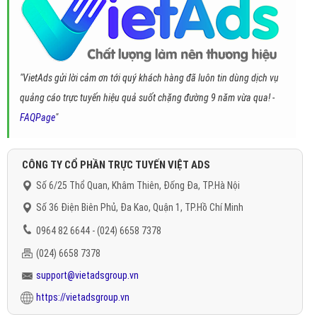
"VietAds gửi lời cảm ơn tới quý khách hàng đã luôn tin dùng dịch vụ
quảng cáo trực tuyến hiệu quả suốt chặng đường 9 năm vừa qua! -
FAQPage
"
CÔNG TY CỔ PHẦN TRỰC TUYẾN VIỆT ADS
Số 6/25 Thổ Quan, Khâm Thiên, Đống Đa, TP.Hà Nội
Số 36 Điện Biên Phủ, Đa Kao, Quận 1, TP.Hồ Chí Minh
0964 82 6644 - (024) 6658 7378
(024) 6658 7378
support@vietadsgroup.vn
https://vietadsgroup.vn