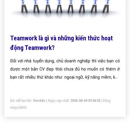
Teamwork là gì và những kiến thức hoạt
động Teamwork?
Đối với nhà tuyển dụng, chủ doanh nghiệp thì việc bạn có
được một bản CV đẹp thôi chưa đủ họ muốn có thêm ở
bạn rất nhiều thứ khác như: ngoại ngữ, kỹ năng mềm, khả
năng tin học, tư duy, kỹ năng làm việc nhóm (Teamwork)
thậm chí có những vị trí còn yêu cầu cả mối quan hệ xã hội
Bài viết tạo bởi:
VietAds
| Ngày cập nhật:
2026-08-09 03:06:55
|
Đăng
mà bạn có hiện tại có khá nhiều bạn sinh viên chưa biết
nhập
(4099)
Làm việc nhóm là gì dẫn tới mất điểm trong mắt nhà tuyển
dụng nhất là nhà tuyển dụng nước ngoài.