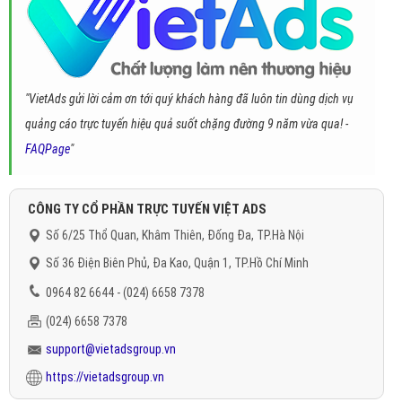
"VietAds gửi lời cảm ơn tới quý khách hàng đã luôn tin dùng dịch vụ
quảng cáo trực tuyến hiệu quả suốt chặng đường 9 năm vừa qua! -
FAQPage
"
CÔNG TY CỔ PHẦN TRỰC TUYẾN VIỆT ADS
Số 6/25 Thổ Quan, Khâm Thiên, Đống Đa, TP.Hà Nội
Số 36 Điện Biên Phủ, Đa Kao, Quận 1, TP.Hồ Chí Minh
0964 82 6644 - (024) 6658 7378
(024) 6658 7378
support@vietadsgroup.vn
https://vietadsgroup.vn