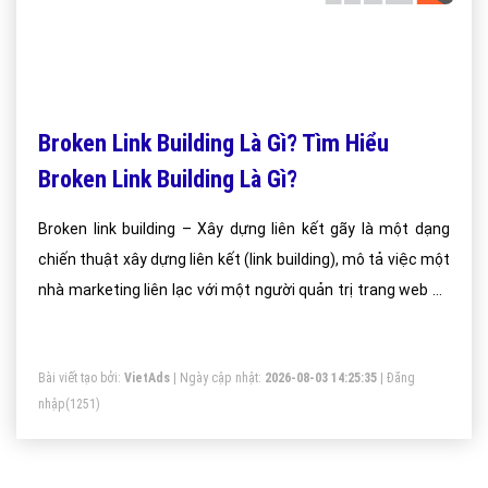
Broken Link Building Là Gì? Tìm Hiểu
Broken Link Building Là Gì?
Broken link building – Xây dựng liên kết gãy là một dạng
chiến thuật xây dựng liên kết (link building), mô tả việc một
nhà marketing liên lạc với một người quản trị trang web có
liên kết gãy trên trang web của mình và đề nghị được thay
thế chúng bằng một hoặc nhiều các lựa chọn thay thế có
Bài viết tạo bởi:
VietAds
| Ngày cập nhật:
2026-08-03 14:25:35
|
Đăng
bao gồm trang web mục tiêu của mình.
nhập
(1251)