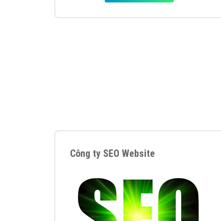
Tại sao chọn công ty Việt Ads làm đối 
Công ty Việt Ads thành lập từ năm 2013
, c
phí mà bạn có thể đầu tư cho marketing on
trung tâm marketing online uy tín hàng năm, l