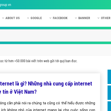
group.vn
ABOUT US
GOOGLE
FACEBOOK
BANNER
OTHER
Giới thiệu công ty Việt Ads
Kinh nghiệm quảng cáo Google
Kinh nghiệm quảng cáo Facebook
Dịch vụ quảng cáo Ban
Quảng
Hướng dẫn thanh toán Việt Ads
Kiến thức quảng cáo Google
Dịch vụ quảng cáo Facebook
Hỏi đáp quảng cáo Ba
Hỏi đá
Chính sách bảo mật Việt Ads
Dịch vụ quảng cáo Google
Kiến thức quảng cáo Facebook
Quảng cáo Banner
Quảng
Chính sách bảo hành & bảo trì Việt Ads
Quảng cáo Google Adwords
Quảng cáo Facebook
Quảng
c từ hơn >50.000 bài viết trên web gửi tới quý bạn đọc.
Liên hệ Việt Ads
Các hình thức quảng cáo Google
Hỏi đáp Facebook
Quảng 
Chính sách đại lý Việt Ads
Hướng dẫn chạy quảng cáo Google
Quảng
nternet là gì? Những nhà cung cấp internet
Tiện ích mở rộng quảng cáo Google
Quảng
y tín ở Việt Nam?
Hỏi đáp Google
Quảng
Phần 
ông cần phải nói ra chúng ta cũng có thể hiểu được những
i ích không nhỏ của internet mang lại cho cuộc sống con