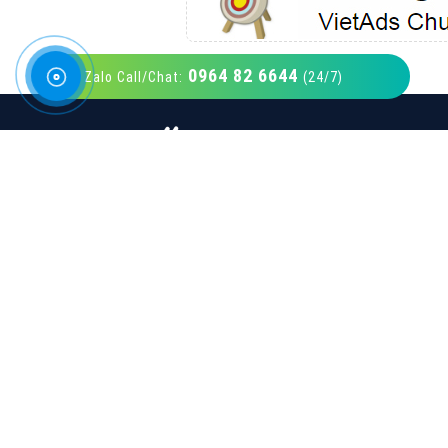
0964 82 6644
Zalo Call/Chat:
(24/7)
VietAds với đội ngũ SEOer giàu kinh nghiệm
được đào tạo bài bản tại các trung tâm SEO
lớn như: Litado, Inet, Vietmoz, Vinalink
XEM CHI TIẾT