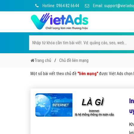
Hotline: 0964 82 6644
Email: support@vietads
Trang chủ
Chủ đề liên mạng
Một số bài viết theo chủ đề
"liên mạng"
được Việt Ads chọn lọ
I
u
Kh
lợ