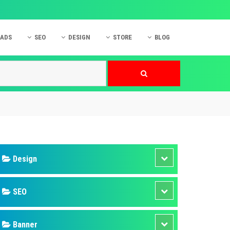
 ADS
SEO
DESIGN
STORE
BLOG
ner
 cáo Mobile
SEO Website
Thiết kế Web
nner
p quảng cáo Instagram
Dịch vụ SEO Website
Thiết kế Website
 cáo Zalo
Hỏi đáp SEO Google
Danh sách Website
 cáo Instagram
Thiết kế Landing Page
cáo Online
Dịch vụ thiết kế Website
 cáo Skype
Hỏi đáp Website
 cáo TVC
 cáo Cốc Cốc
mềm ứng dụng hay