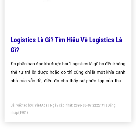
Logistics Là Gì? Tìm Hiểu Về Logistics Là
Gì?
Đa phần bạn đọc khi được hỏi “Logistics là gì” họ đều không
thể tự trả lời được hoặc có thì cũng chỉ là một khía cạnh
nhỏ của vẫn đề; điều đó cho thấy sự phức tạp của thuật
ngữ Logistics đang “đánh đố” đại bộ phận chúng ta
Bài viết tạo bởi:
VietAds
| Ngày cập nhật:
2026-08-07 22:27:41
|
Đăng
nhập
(1901)