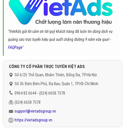
"VietAds gửi lời cảm ơn tới quý khách hàng đã luôn tin dùng dịch vụ
quảng cáo trực tuyến hiệu quả suốt chặng đường 9 năm vừa qua! -
FAQPage
"
CÔNG TY CỔ PHẦN TRỰC TUYẾN VIỆT ADS
Số 6/25 Thổ Quan, Khâm Thiên, Đống Đa, TP.Hà Nội
Số 36 Điện Biên Phủ, Đa Kao, Quận 1, TP.Hồ Chí Minh
0964 82 6644 - (024) 6658 7378
(024) 6658 7378
support@vietadsgroup.vn
https://vietadsgroup.vn