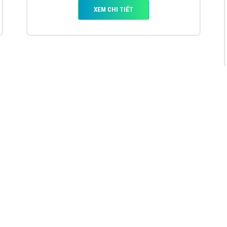
VietAds với đội ngũ chuyên viên tư ấn am
hiểu về chiến dịch quảng cáo Youtube sẽ tư
vấn bạn giải pháp tối ưu, hiệu quả nhất
XEM CHI TIẾT