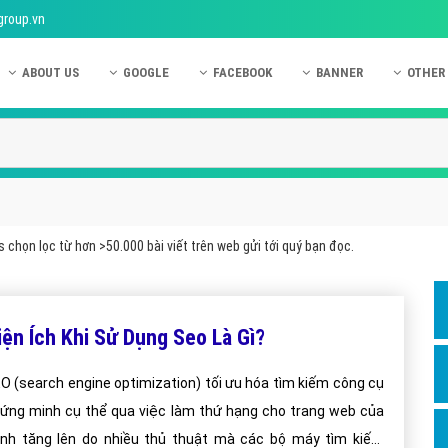
group.vn
ABOUT US
GOOGLE
FACEBOOK
BANNER
OTHER
Giới thiệu công ty Việt Ads
Kinh nghiệm quảng cáo Google
Kinh nghiệm quảng cáo Facebook
Dịch vụ quảng cáo Ban
Quảng
Hướng dẫn thanh toán Việt Ads
Kiến thức quảng cáo Google
Dịch vụ quảng cáo Facebook
Hỏi đáp quảng cáo Ba
Hỏi đá
Chính sách bảo mật Việt Ads
Dịch vụ quảng cáo Google
Kiến thức quảng cáo Facebook
Quảng cáo Banner
Quảng
Chính sách bảo hành & bảo trì Việt Ads
Quảng cáo Google Adwords
Quảng cáo Facebook
Quảng
 chọn lọc từ hơn >50.000 bài viết trên web gửi tới quý bạn đọc.
Liên hệ Việt Ads
Các hình thức quảng cáo Google
Hỏi đáp Facebook
Quảng 
Chính sách đại lý Việt Ads
Hướng dẫn chạy quảng cáo Google
Quảng
iện Ích Khi Sử Dụng Seo Là Gì?
Tiện ích mở rộng quảng cáo Google
Quảng
Hỏi đáp Google
Quảng
O (search engine optimization) tối ưu hóa tìm kiếm công cụ
ứng minh cụ thể qua việc làm thứ hạng cho trang web của
Phần 
nh tăng lên do nhiều thủ thuật mà các bộ máy tìm kiếm