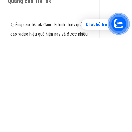
Chat hỗ trợ
Tìm công ty thiết kế website uy tín, chuyên
nghiệp tại Hà Nội là rất khó cho khách hàng.
VietAds xin giới thiệu công ty thiết kế Viet
XEM CHI TIẾT