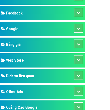
ụ Domain & Hosting
áp phần mềm
áp quảng cáo TVC
p quảng cáo mobile
p quảng cáo Online
áp quảng cáo Skype
p Domain & Hosting
Design
p viết bài Marketing
 cáo Youtube
SEO
ụ quảng cáo Youtube
ụ quảng cáo Cốc Cốc
Banner
ụ quảng cáo Tiktok
Facebook
ụ quảng cáo Zalo