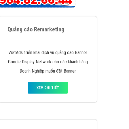
iển thương hiệu của doanh nghiệp bạn với mức chi
chuyên sâu trong nghề, được đào tạo bài bản tại