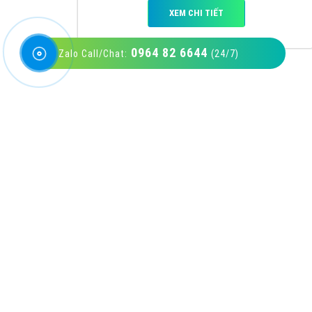
0964 82 6644
Zalo Call/Chat:
(24/7)
VietAds với đội ngũ SEOer giàu kinh nghiệm
được đào tạo bài bản tại các trung tâm SEO
lớn như: Litado, Inet, Vietmoz, Vinalink
XEM CHI TIẾT