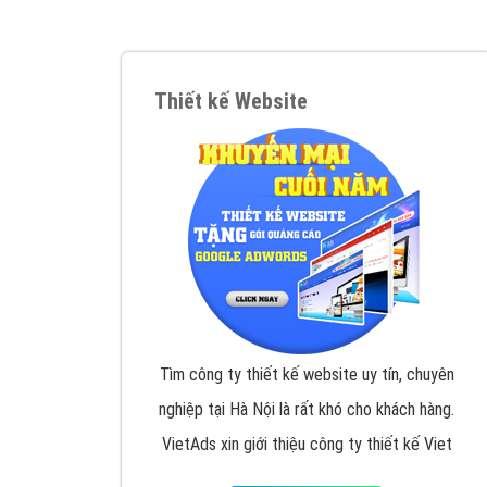
Google Ads là hình thức quảng cáo của
Google được tài trợ có chữ Ad gồm 4 ví trí
trên cùng và 3 vị trí dưới cùng
XEM CHI TIẾT
Công ty SEO Website