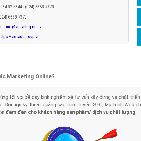
Hỏi đ
964 82 6644 - (024) 6658 7378
(024) 6658 7378
Thiết 
support@vietadsgroup.vn
Quảng
ttps://vietadsgroup.vn
Quảng
Định n
Nghĩa l
Phần 