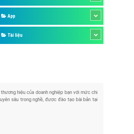
áp quảng cáo Youtube
Google
kế ứng dụng
 cáo Cốc Cốc hiệu quả
Bảng giá
 cáo Zalo chuyên nghiệp
ghĩa
Web Store
à gì
Dịch vụ liên quan
mềm ứng dụng hay
Other Ads
Quảng Cáo Google
App