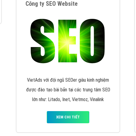
hát triển Website cho doanh nghiệp mình
. Đừng chần chừ hã
support@vietadsgroup.vn
để được tư vấn chuyên sâu về giải phá
Quảng cáo trên Facebook