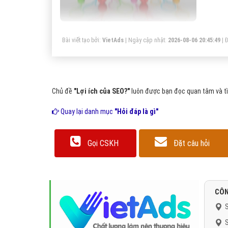
th
Bài viết tạo bởi:
VietAds
| Ngày cập nhật:
2026-08-06 20:45:49
|
Đ
Chủ đề
"Lợi ích của SEO?"
luôn được bạn đọc quan tâm và tì
Quay lại danh mục
"Hỏi đáp là gì"
Gọi CSKH
Đặt câu hỏi
CÔN
S
S