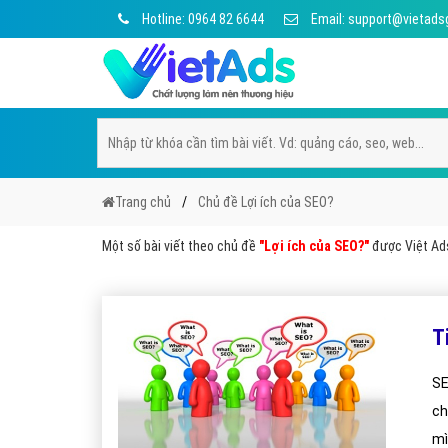
Hotline: 0964 82 6644
Email: support@vietads
Trang chủ
Chủ đề Lợi ích của SEO?
Một số bài viết theo chủ đề
"Lợi ích của SEO?"
được Việt Ads
T
SE
ch
mì