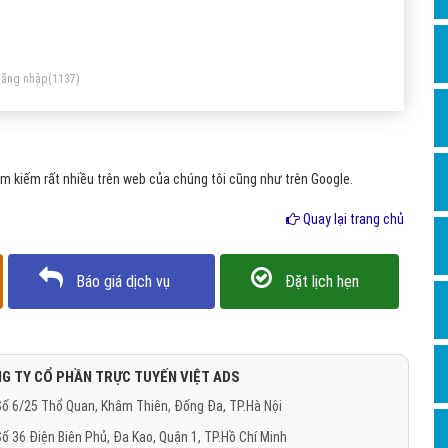
Dịch v
ường quan tâm.
Hỏi đ
Hỏi đ
ăng nhập
(1137)
Hỏi đá
Hỏi đá
m kiếm rất nhiều trên web của chúng tôi cũng như trên Google.
Hỏi đ
Hỏi đá
Quay lại trang chủ
Hỏi đá
Báo giá dịch vụ
Đặt lịch hẹn
Quảng
Dịch v
Dịch v
G TY CỔ PHẦN TRỰC TUYẾN VIỆT ADS
Dịch v
ố 6/25 Thổ Quan, Khâm Thiên, Đống Đa, TP.Hà Nội
Dịch v
ố 36 Điện Biên Phủ, Đa Kao, Quận 1, TP.Hồ Chí Minh