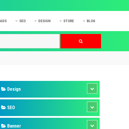
 ADS
SEO
DESIGN
STORE
BLOG
ner
 cáo Mobile
SEO Website
Thiết kế Web
nner
p quảng cáo Instagram
Dịch vụ SEO Website
Thiết kế Website
 cáo Zalo
Hỏi đáp SEO Google
Danh sách Website
 cáo Instagram
Thiết kế Landing Page
cáo Online
Dịch vụ thiết kế Website
 cáo Skype
Hỏi đáp Website
 cáo TVC
 cáo Cốc Cốc
mềm ứng dụng hay