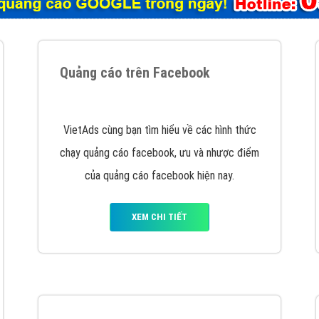
tác Marketing Online?
húng tôi với bề dày kinh nghiệm sẽ tư vấn xây dựng và phát tr
line. Đội ngũ kỹ thuật quảng cáo trực tuyến, SEO, lập trình Web 
uôn
đem đến cho khách hàng sản phẩm/ dịch vụ chất lượng
.