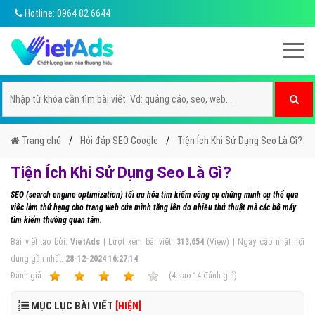
Hotline: 0964 82 6644
Trang chủ
Hỏi đáp SEO Google
Tiện Ích Khi Sử Dụng Seo Là Gì?
Tiện Ích Khi Sử Dụng Seo Là Gì?
SEO (search engine optimization) tối ưu hóa tìm kiếm công cụ chứng minh cụ thể qua
việc làm thứ hạng cho trang web của mình tăng lên do nhiều thủ thuật mà các bộ máy
tìm kiếm thường quan tâm.
Bài viết tạo bởi:
VietAds
| Lượt xem bài viết:
313,654
(View) | Ngày cập nhật nội
dung gần nhất:
28-12-2024 16:27:14
Ðánh giá:
1
2
3
4
5
(
4
sao
14
đánh giá)
MỤC LỤC BÀI VIẾT
[HIỆN]