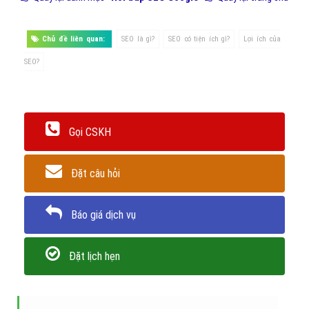
Chủ đề liên quan:
SEO là gì?
SEO có tiện ích gì?
Lợi ích của
SEO?
Gọi CSKH
Đặt câu hỏi
Báo giá dịch vụ
Đặt lịch hẹn