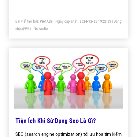
Bài viết tạo bởi:
VietAds
| Ngày cập nhật:
2024-12-28 19:28:35
|
Đăng
nhập
(993) - No Audio
Tiện Ích Khi Sử Dụng Seo Là Gì?
SEO (search engine optimization) tối ưu hóa tìm kiếm