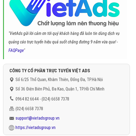
"VietAds gửi lời cảm ơn tới quý khách hàng đã luôn tin dùng dịch vụ
quảng cáo trực tuyến hiệu quả suốt chặng đường 9 năm vừa qua! -
FAQPage
"
CÔNG TY CỔ PHẦN TRỰC TUYẾN VIỆT ADS
Số 6/25 Thổ Quan, Khâm Thiên, Đống Đa, TP.Hà Nội
Số 36 Điện Biên Phủ, Đa Kao, Quận 1, TP.Hồ Chí Minh
0964 82 6644 - (024) 6658 7378
(024) 6658 7378
support@vietadsgroup.vn
https://vietadsgroup.vn