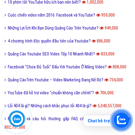
10 phím tắt YouTube hữu ích bạn nên biết?
1,002,000
Cuộc chiến video năm 2016: Facebook và YouTube?
959,000
Những Lợi Ích Khi Bạn Dùng Quảng Cáo Trên Youtube?
949,000
4 chương trình độc quyền đầu tiên của Youtube?
886,000
Quảng Cáo Youtube SEO Video Tốp 10 Nhanh Nhất?
833,000
Facebook "Chưa Đủ Tuổi" Đấu Với Youtube Ở Mảng Video?
808,000
Quảng CáoTrên Youtube – Video Marketing Đang Nở Rộ?
734,000
YouTube đã hỗ trợ video "chuẩn không cần chỉnh"?
706,000
Lỗi 404 là gì? Những cách khắc phục lỗi 404 là gì?
5,040,557,000
FAQ là gì và câu hỏi thường gặp FAQ có quan trọng Website?
Chat hỗ trợ
802,731,000