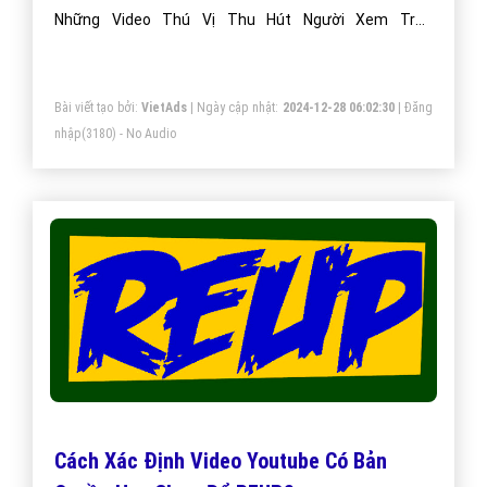
Những Video Thú Vị Thu Hút Người Xem Trên
Youtube?
Bài viết tạo bởi:
VietAds
| Ngày cập nhật:
2024-12-28 06:02:30
|
Đăng
nhập
(3180) - No Audio
Cách Xác Định Video Youtube Có Bản