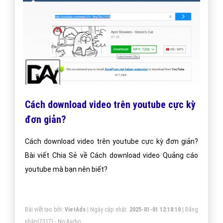
Cách download video trên youtube cực kỳ
đơn giản?
Cách download video trên youtube cực kỳ đơn giản?
Bài viết Chia Sẻ về Cách download video Quảng cáo
youtube mà bạn nên biết?
Bài viết tạo bởi:
VietAds
| Ngày cập nhật:
2025-01-01 12:18:10
|
Đăng
nhập
(2317) - No Audio