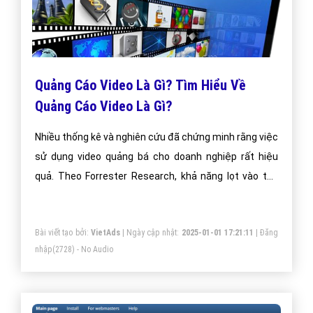
Quảng Cáo Video Là Gì? Tìm Hiểu Về
Quảng Cáo Video Là Gì?
Nhiều thống kê và nghiên cứu đã chứng minh rằng việc
sử dụng video quảng bá cho doanh nghiệp rất hiệu
quả. Theo Forrester Research, khả năng lọt vào top
đầu các quảng cáo thu hút của video cao hơn 50 lần
so với các dạng quảng cáo bằng văn bản truyền thống.
Bài viết tạo bởi:
VietAds
| Ngày cập nhật:
2025-01-01 17:21:11
|
Đăng
Đó chắc chắn là một số con số thống kê vô cùng ấn
nhập
(2728) - No Audio
tượng!