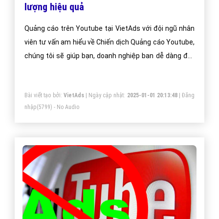
lượng hiệu quả
Quảng cáo trên Youtube tại VietAds với đội ngũ nhân
viên tư vấn am hiểu về Chiến dịch Quảng cáo Youtube,
chúng tôi sẽ giúp bạn, doanh nghiệp ban dễ dàng đạt
được mục đích quảng cáo trên Youtube của mình.
Bài viết tạo bởi:
VietAds
| Ngày cập nhật:
2025-01-01 20:13:48
|
Đăng
nhập
(5799) - No Audio