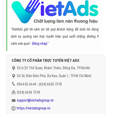
"VietAds gửi lời cảm ơn tới quý khách hàng đã luôn tin dùng
dịch vụ quảng cáo trực tuyến hiệu quả suốt chặng đường 9
năm vừa qua! -
Đăng nhập
"
CÔNG TY CỔ PHẦN TRỰC TUYẾN VIỆT ADS
Số 6/25 Thổ Quan, Khâm Thiên, Đống Đa, TP.Hà Nội
Số 36 Điện Biên Phủ, Đa Kao, Quận 1, TP.Hồ Chí Minh
0964 82 6644 - (024) 6658 7378
(024) 6658 7378
support@vietadsgroup.vn
https://vietadsgroup.vn