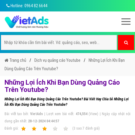
Hotline: 0964 82 6644
Trang chủ
Dịch vụ quảng cáo Youtube
Những Lợi Ích Khi Bạn
Dùng Quảng Cáo Trên Youtube?
Những Lợi Ích Khi Bạn Dùng Quảng Cáo
Trên Youtube?
Những Lợi Ích Khi Bạn Dùng Quảng Cáo Trên Youtube? Bài Viết Hay Chia Sẻ Những Lợi
Ích Khi Bạn Dùng Quảng Cáo Trên Youtube?
Bài viết tạo bởi:
VietAds
| Lượt xem bài viết:
474,554
(View) | Ngày cập nhật nội
dung gần nhất:
28-12-2024 04:44:57
Ðánh giá:
1
2
3
4
5
(
3
sao
7
đánh giá)