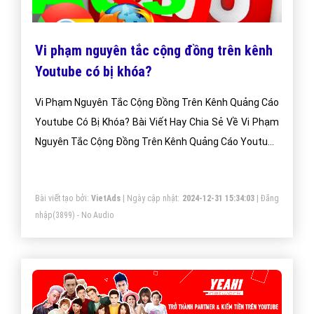
Vi phạm nguyên tắc cộng đồng trên kênh
Youtube có bị khóa?
Vi Phạm Nguyên Tắc Cộng Đồng Trên Kênh Quảng Cáo
Youtube Có Bị Khóa? Bài Viết Hay Chia Sẻ Về Vi Phạm
Nguyên Tắc Cộng Đồng Trên Kênh Quảng Cáo Youtube
Có Bị Khóa?
Bài viết tạo bởi:
VietAds
| Ngày cập nhật:
2024-12-31 15:34:03
|
Đăng
nhập
(3899) - No Audio