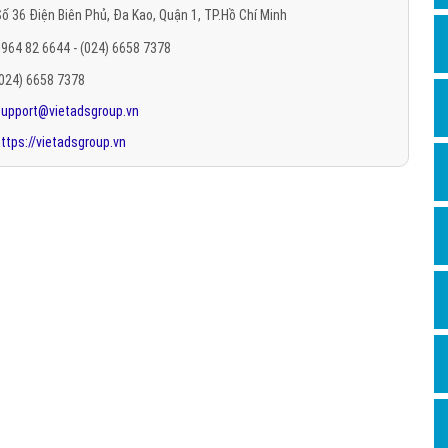
ố 36 Điện Biên Phủ, Đa Kao, Quận 1, TP.Hồ Chí Minh
Hỏi đ
964 82 6644 - (024) 6658 7378
Thiết 
(024) 6658 7378
Quảng
support@vietadsgroup.vn
Quảng
ttps://vietadsgroup.vn
Định n
Nghĩa l
Phần 