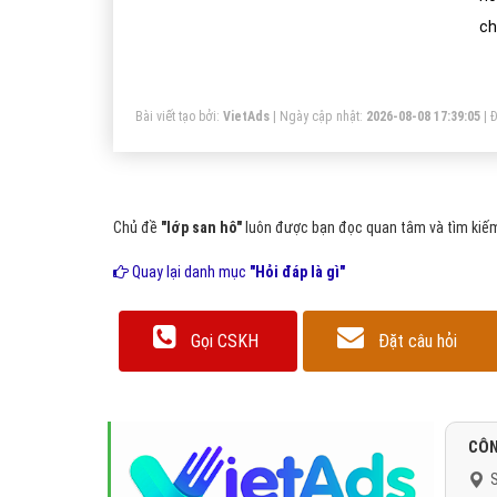
ch
Qu
Bài viết tạo bởi:
VietAds
| Ngày cập nhật:
2026-08-08 17:39:05
|
Đ
Chủ đề
"lớp san hô"
luôn được bạn đọc quan tâm và tìm kiếm 
Quay lại danh mục
"Hỏi đáp là gì"
Gọi CSKH
Đặt câu hỏi
CÔN
S