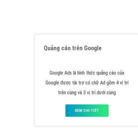
Tại sao chọn công ty Việt Ads làm đối 
Công ty Việt Ads thành lập từ năm 2013
, c
phí mà bạn có thể đầu tư cho marketing on
trung tâm marketing online uy tín hàng năm, l