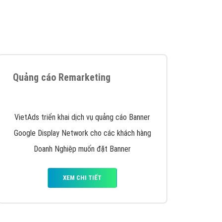
iển thương hiệu của doanh nghiệp bạn với mức chi
chuyên sâu trong nghề, được đào tạo bài bản tại