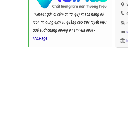
S
0
"VietAds gửi lời cảm ơn tới quý khách hàng đã
luôn tin dùng dịch vụ quảng cáo trực tuyến hiệu
quả suốt chặng đường 9 năm vừa qua! -
FAQPage
"
h