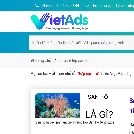
Hotline: 0964 82 6644
Email: support@vietads
Trang chủ
Chủ đề lớp san hô
Một số bài viết theo chủ đề
"lớp san hô"
được Việt Ads chọn l
S
n
Sa
hô