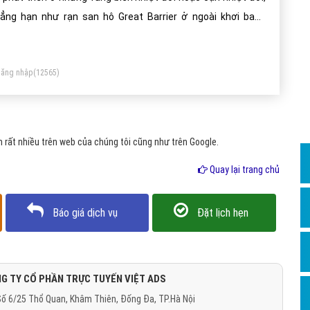
Dịch v
ẳng hạn như rạn san hô Great Barrier ở ngoài khơi bang
Hỏi đ
eensland, Úc.
Hỏi đ
ăng nhập
(12565)
Hỏi đá
Hỏi đá
Hỏi đ
rất nhiều trên web của chúng tôi cũng như trên Google.
Hỏi đá
Quay lại trang chủ
Hỏi đá
Quảng
Báo giá dịch vụ
Đặt lịch hẹn
Dịch v
Dịch v
Dịch v
G TY CỔ PHẦN TRỰC TUYẾN VIỆT ADS
ố 6/25 Thổ Quan, Khâm Thiên, Đống Đa, TP.Hà Nội
Dịch v