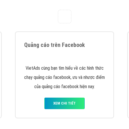
tác Marketing Online?
húng tôi với bề dày kinh nghiệm sẽ tư vấn xây dựng và phát tr
line. Đội ngũ kỹ thuật quảng cáo trực tuyến, SEO, lập trình Web 
uôn
đem đến cho khách hàng sản phẩm/ dịch vụ chất lượng
.