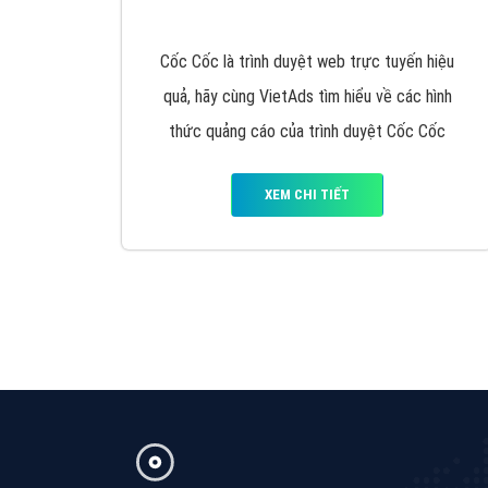
Google Ads là hình thức quảng cáo của
Google được tài trợ có chữ Ad gồm 4 ví trí
trên cùng và 3 vị trí dưới cùng
XEM CHI TIẾT