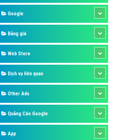
áp quảng cáo Youtube
Google
kế ứng dụng
 cáo Cốc Cốc hiệu quả
Bảng giá
 cáo Zalo chuyên nghiệp
ghĩa
Web Store
à gì
Dịch vụ liên quan
mềm ứng dụng hay
Other Ads
Quảng Cáo Google
App