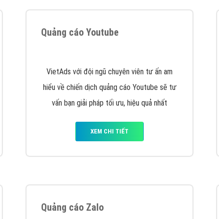
hát triển Website cho doanh nghiệp mình
. Đừng chần chừ hã
support@vietadsgroup.vn
để được tư vấn chuyên sâu về giải phá
Quảng cáo trên Facebook