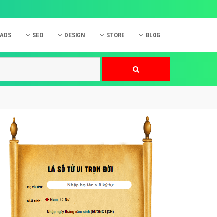
 ADS
SEO
DESIGN
STORE
BLOG
ner
 cáo Mobile
SEO Website
Thiết kế Web
nner
p quảng cáo Instagram
Dịch vụ SEO Website
Thiết kế Website
 cáo Zalo
Hỏi đáp SEO Google
Danh sách Website
 cáo Instagram
Thiết kế Landing Page
cáo Online
Dịch vụ thiết kế Website
 cáo Skype
Hỏi đáp Website
 cáo TVC
 cáo Cốc Cốc
mềm ứng dụng hay