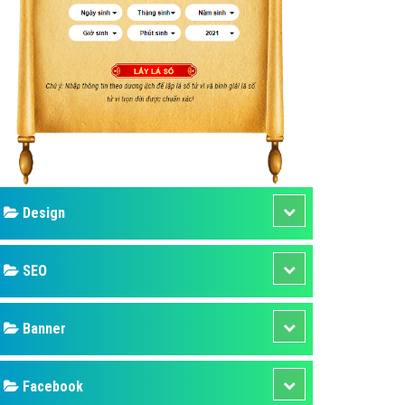
ụ Domain & Hosting
áp phần mềm
áp quảng cáo TVC
p quảng cáo mobile
p quảng cáo Online
áp quảng cáo Skype
p Domain & Hosting
Design
p viết bài Marketing
 cáo Youtube
SEO
ụ quảng cáo Youtube
ụ quảng cáo Cốc Cốc
Banner
ụ quảng cáo Tiktok
Facebook
ụ quảng cáo Zalo