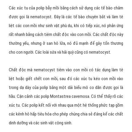
Các xúc tu của polip bẫy mồi bằng cách sử dụng các tế bào châm
được gọi là nematocyst. Đây là các tế bào chuyên bắt và làm tê
liệt các con mồi như sinh vật phù du, khi có tiếp xúc, nó phản ứng
rất nhanh bằng cách tiêm chất độc vào con mồi. Các chất độc này
thường yếu, nhưng ở san hô lửa, nó đủ mạnh để gây tổn thương
cho con người. Các loài sứa và hải quỳ cũng có nematocyst.
Chất độc mà nematocyst tiêm vào con mồi có tác dụng làm tê
liệt hoặc giết chết con mồi, sau đó các xúc tu kéo con mồi vào
trong dạ dày của polip bằng một dải biểu mô co dãn được gọi là
hầu. Cận cảnh các polip Montastrea cavernosa. Có thể thấy rõ các
xúc tu. Các polip kết nối với nhau qua một hệ thống phức tạp gồm
các kênh hô hấp tiêu hóa cho phép chúng chia sẻ đáng kể các chất
dinh dưỡng và các sinh vật cộng sinh.