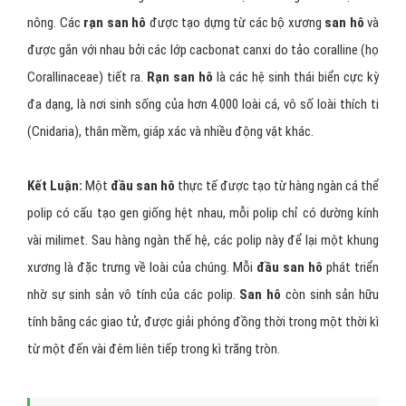
nông. Các
rạn san hô
được tạo dựng từ các bộ xương
san hô
và
được gắn với nhau bởi các lớp cacbonat canxi do tảo coralline (họ
Corallinaceae) tiết ra.
Rạn san hô
là các hệ sinh thái biển cực kỳ
đa dạng, là nơi sinh sống của hơn 4.000 loài cá, vô số loài thích ti
(Cnidaria), thân mềm, giáp xác và nhiều động vật khác.
Kết Luận:
Một
đầu
san hô
thực tế được tạo từ hàng ngàn cá thể
polip có cấu tạo gen giống hệt nhau, mỗi polip chỉ có dường kính
vài milimet. Sau hàng ngàn thế hệ, các polip này để lại một khung
xương là đặc trưng về loài của chúng. Mỗi
đầu san hô
phát triển
nhờ sự sinh sản vô tính của các polip.
San hô
còn sinh sản hữu
tính bằng các giao tử, được giải phóng đồng thời trong một thời kì
từ một đến vài đêm liên tiếp trong kì trăng tròn.