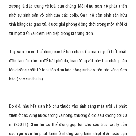
xương là đặc trưng về loài của chúng. Mỗi
đầu san hô
phát triển
nhờ sự sinh sản vô tính của các polip.
San hô
còn sinh sản hữu
tính bằng các giao tử, được giải phóng đồng thời trong một thời kì
từ một đến vài đêm liên tiếp trong kì trăng tròn.
Tuy
san hô
có thể dùng các tế bào châm (nematocyst) tiết chất
độc tại các xúc tu để bắt phù du, loại động vật này thu nhận phần
lớn dưỡng chất từ loại tảo đơn bào cộng sinh có tên tảo vàng đơn
bào (zooxanthella).
Do đó, hầu hết
san hô
phụ thuộc vào ánh sáng mặt trời và phát
triển ở các vùng nước trong và nông, thường ở độ sâu không tới 60
m (200 ft).
San hô
có thể đóng góp lớn cho cấu trúc vật lý của
các
rạn san hô
phát triển ở những vùng biển nhiệt đới hoặc cận