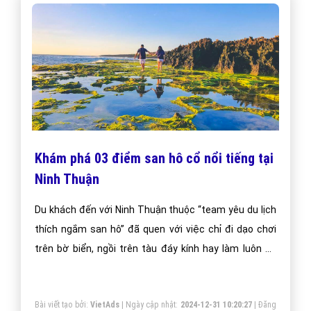
Khám phá 03 điểm san hô cổ nổi tiếng tại
Ninh Thuận
Du khách đến với Ninh Thuận thuộc “team yêu du lịch
thích ngắm san hô” đã quen với việc chỉ đi dạo chơi
trên bờ biển, ngồi trên tàu đáy kính hay làm luôn bộ
kính lặn rồi thả mình trôi giữa làn nước biển xanh, thì
giờ là lúc để bạn thay đổi, tìm kiếm những trải nghiệm
Bài viết tạo bởi:
VietAds
| Ngày cập nhật:
2024-12-31 10:20:27
|
Đăng
thú vị hơn.