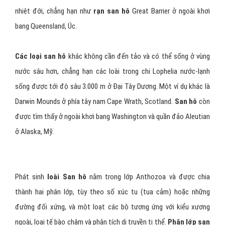
nhiệt đới, chẳng hạn như
rạn san hô
Great Barrier ở ngoài khơi
bang Queensland, Úc.
Các loại san hô
khác không cần đến tảo và có thể sống ở vùng
nước sâu hơn, chẳng hạn các loài trong chi Lophelia nước-lạnh
sống được tới độ sâu 3.000 m ở Đại Tây Dương. Một ví dụ khác là
Darwin Mounds ở phía tây nam Cape Wrath, Scotland.
San hô
còn
được tìm thấy ở ngoài khơi bang Washington và quần đảo Aleutian
ở Alaska, Mỹ.
Phát sinh
loài San hô
nằm trong lớp Anthozoa và được chia
thành hai phân lớp, tùy theo số xúc tu (tua cảm) hoặc những
đường đối xứng, và một loạt các bộ tương ứng với kiểu xương
ngoài, loại tế bào châm và phân tích di truyền ti thể.
Phân lớp san