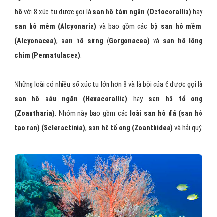
hô
với 8 xúc tu được gọi là
san hô tám ngăn
(Octocorallia)
hay
san hô mềm
(Alcyonaria)
và bao gồm các
bộ san hô mềm
(Alcyonacea)
,
san hô sừng (Gorgonacea)
và
san hô lông
chim (Pennatulacea)
.
Những loài có nhiều số xúc tu lớn hơn 8 và là bội của 6 được gọi là
san hô sáu ngăn (Hexacorallia)
hay
san hô tổ ong
(Zoantharia)
. Nhóm này bao gồm các
loài san hô đá (san hô
tạo rạn) (Scleractinia)
,
san hô tổ ong (Zoanthidea)
và hải quỳ.