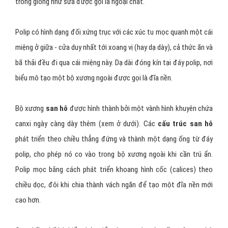
trong giống như sứa được gọi là ngoại chất.
Polip có hình dạng đối xứng trục với các xúc tu mọc quanh một cái
miệng ở giữa - cửa duy nhất tới xoang vị (hay dạ dày), cả thức ăn và
bã thải đều đi qua cái miệng này. Dạ dài đóng kín tại đáy polip, nơi
biểu mô tạo một bộ xương ngoài được gọi là đĩa nền.
Bộ xương
san hô
được hình thành bởi một vành hình khuyên chứa
canxi ngày càng dày thêm (xem ở dưới). Các
cấu trúc san hô
phát triển theo chiều thẳng đứng và thành một dạng ống từ đáy
polip, cho phép nó co vào trong bộ xương ngoài khi cần trú ẩn.
Polip mọc bằng cách phát triển khoang hình cốc (calices) theo
chiều dọc, đôi khi chia thành vách ngăn để tạo một đĩa nền mới
cao hơn.