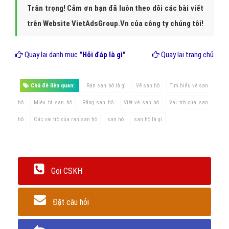
Trân trọng! Cảm ơn bạn đã luôn theo dõi các bài viết
trên Website VietAdsGroup.Vn của công ty chúng tôi!
Quay lại danh mục
"Hỏi đáp là gì"
Quay lại trang chủ
Chủ đề liên quan:
Rạn san hô là gì
Vẽ san hô
Tìm hiểu về san
hô
Miêu tả san hô
Rặng san hô
Viết về san hô
Vai trò của san
hô
Các vai trò của rạn san hô
san hô
san hô là gì
Gọi CSKH
Đặt câu hỏi