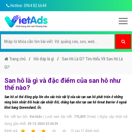
Hotline: 0964 82 6644
Trang chủ
Hỏi đáp là gì
San Hô Là Gì? Tìm Hiểu Về San Hô Là
Gì?
San hô là gì và đặc điểm của san hô như
thế nào?
San hô có thể đóng góp lớn cho cấu trúc vật lý của các rạn san hô phát triển ở những
vùng biển nhiệt đới hoặc cận nhiệt đới, chẳng hạn như rạn san hô Great Barrier ở ngoài
khơi bang Queensland, Úc.
Bài viết tạo bởi:
VietAds
| Lượt xem bài viết:
775,859
(View) | Ngày cập nhật nội
dung gần nhất:
29-12-2024 23:44:29
Ðánh giá:
1
2
3
4
5
(
3
sao
17
đánh giá)