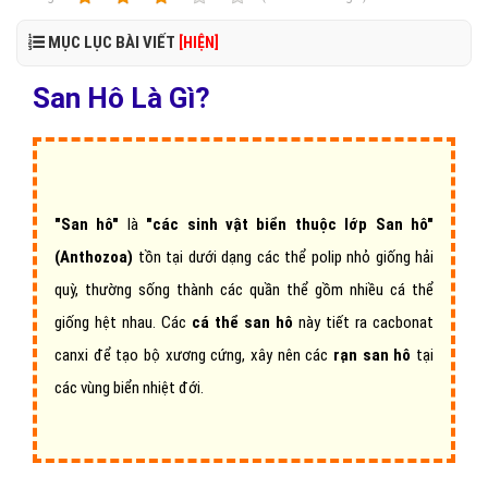
MỤC LỤC BÀI VIẾT
[HIỆN]
San Hô Là Gì?
"San hô"
là
"các sinh vật biển thuộc lớp San hô"
(Anthozoa)
tồn tại dưới dạng các thể polip nhỏ giống hải
quỳ, thường sống thành các quần thể gồm nhiều cá thể
giống hệt nhau. Các
cá thể san hô
này tiết ra cacbonat
canxi để tạo bộ xương cứng, xây nên các
rạn san hô
tại
các vùng biển nhiệt đới.