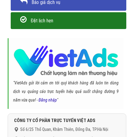
Báo giá dịch vụ
Đặt lịch hẹn
"VietAds gửi lời cảm ơn tới quý khách hàng đã luôn tin dùng
dịch vụ quảng cáo trực tuyến hiệu quả suốt chặng đường 9
năm vừa qua! -
Đăng nhập
"
CÔNG TY CỔ PHẦN TRỰC TUYẾN VIỆT ADS
Số 6/25 Thổ Quan, Khâm Thiên, Đống Đa, TP.Hà Nội