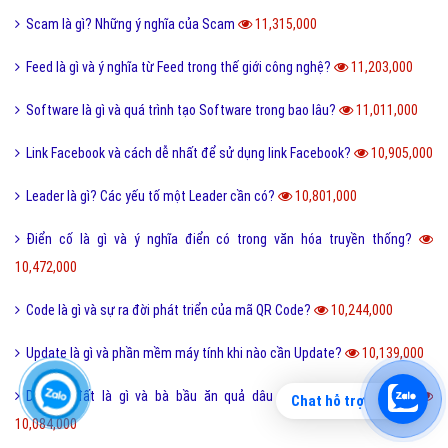
Scam là gì? Những ý nghĩa của Scam
11,315,000
Feed là gì và ý nghĩa từ Feed trong thế giới công nghệ?
11,203,000
Software là gì và quá trình tạo Software trong bao lâu?
11,011,000
Link Facebook và cách dễ nhất để sử dụng link Facebook?
10,905,000
Leader là gì? Các yếu tố một Leader cần có?
10,801,000
Điển cố là gì và ý nghĩa điển có trong văn hóa truyền thống?
10,472,000
Code là gì và sự ra đời phát triển của mã QR Code?
10,244,000
Update là gì và phần mềm máy tính khi nào cần Update?
10,139,000
Dâu da đất là gì và bà bầu ăn quả dâu da đất có tốt không?
Chat hỗ trợ
10,084,000