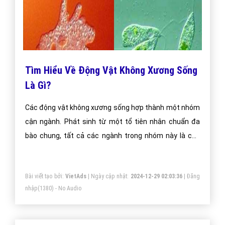
Tìm Hiểu Về Động Vật Không Xương Sống
Là Gì?
Các động vật không xương sống hợp thành một nhóm
cận ngành. Phát sinh từ một tổ tiên nhân chuẩn đa
bào chung, tất cả các ngành trong nhóm này là các
động vật không xương sống cùng với 2 trong số 3
phân ngành trong ngành động vật có dây sống là
Bài viết tạo bởi:
VietAds
| Ngày cập nhật:
2024-12-29 02:03:36
|
Đăng
Tunicata và Cephalochordata.
nhập
(1380) - No Audio