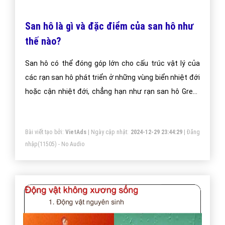
San hô là gì và đặc điểm của san hô như
thế nào?
San hô có thể đóng góp lớn cho cấu trúc vật lý của
các rạn san hô phát triển ở những vùng biển nhiệt đới
hoặc cận nhiệt đới, chẳng hạn như rạn san hô Great
Barrier ở ngoài khơi bang Queensland, Úc.
Bài viết tạo bởi:
VietAds
| Ngày cập nhật:
2024-12-29 23:44:29
|
Đăng
nhập
(11505) - No Audio