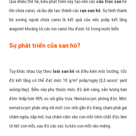
Qua nhiều thế hệ, kiểu phát triển này tạo nên các
cấu trúc san
hô
lớn chứa canxi, và lâu dài tạo thành các
rạn san hô
. Sự hình thành
bộ xương ngoài chứa canxi là kết quả của việc polip kết lắng
aragonit khoáng từ các ion canxi thu được từ trong nước biển.
Sự phát triển của san hô?
Tuy khác nhau tùy theo
loài san hô
và điều kiện môi trường, tốc
độ kết lắng có thể đạt mức 10 g/m² polip/ngày (0,3 aoxơ/ yard
vuông/day). Điều này phụ thuộc mức độ ánh sáng, sản lượng ban
đêm thấp hơn 90% so với giữa trưa. Nematocyst phóng độc: Một
nematocyst phản ứng với một con mồi gần đó đang chạm phải gai
châm ngứa, nắp mở, tua châm cắm vào con mồi tiêm chất độc làm
tê liệt con mồi, sau đó các xúc tu kéo con mồi vào miệng.