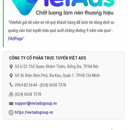
"VietAds gửi lời cảm ơn tới quý khách hàng đã luôn tin dùng dịch vụ
quảng cáo trực tuyến hiệu quả suốt chặng đường 9 năm vừa qua! -
FAQPage
"
CÔNG TY CỔ PHẦN TRỰC TUYẾN VIỆT ADS
Số 6/25 Thổ Quan, Khâm Thiên, Đống Đa, TP.Hà Nội
Số 36 Điện Biên Phủ, Đa Kao, Quận 1, TP.Hồ Chí Minh
0964 82 6644 - (024) 6658 7378
(024) 6658 7378
support@vietadsgroup.vn
https://vietadsgroup.vn