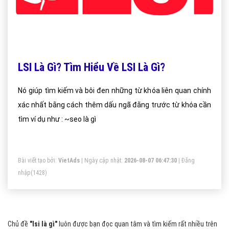
LSI Là Gì? Tìm Hiểu Về LSI Là Gì?
Nó giúp tìm kiếm và bôi đen những từ khóa liên quan chính
xác nhất bằng cách thêm dấu ngã đằng trước từ khóa cần
tìm ví dụ như : ~seo là gì
Bài viết tạo bởi:
VietAds
| Ngày cập nhật:
2026-08-07 06:47:30
|
Đăng
nhập
(1428)
Chủ đề
"lsi là gì"
luôn được bạn đọc quan tâm và tìm kiếm rất nhiều trên