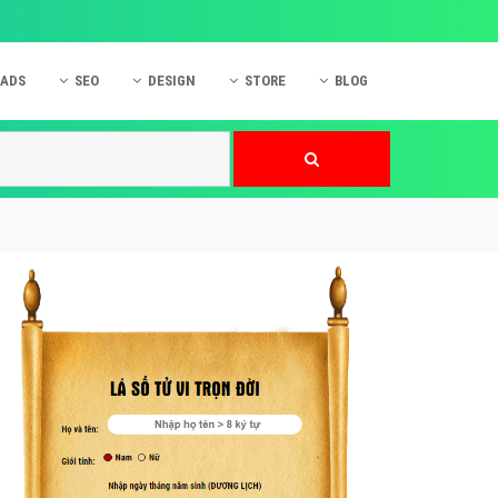
 ADS
SEO
DESIGN
STORE
BLOG
ner
 cáo Mobile
SEO Website
Thiết kế Web
nner
p quảng cáo Instagram
Dịch vụ SEO Website
Thiết kế Website
 cáo Zalo
Hỏi đáp SEO Google
Danh sách Website
 cáo Instagram
Thiết kế Landing Page
cáo Online
Dịch vụ thiết kế Website
 cáo Skype
Hỏi đáp Website
 cáo TVC
 cáo Cốc Cốc
mềm ứng dụng hay