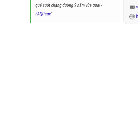
quả suốt chặng đường 9 năm vừa qua! -
FAQPage
"
h