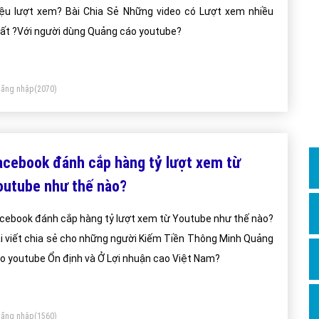
Dịch v
iệu lượt xem? Bài Chia Sẻ Những video có Lượt xem nhiều
Hỏi đ
ất ?Với người dùng Quảng cáo youtube?
Hỏi đ
Hỏi đá
ăng nhập
(2070)
Hỏi đá
Hỏi đ
Hỏi đá
acebook đánh cắp hàng tỷ lượt xem từ
Hỏi đá
outube như thế nào?
Quảng
cebook đánh cắp hàng tỷ lượt xem từ Youtube như thế nào?
Dịch v
i viết chia sẻ cho những người Kiếm Tiền Thông Minh Quảng
Dịch v
o youtube Ổn định và Ở Lợi nhuận cao Việt Nam?
Dịch v
Dịch v
ăng nhập
(1560)