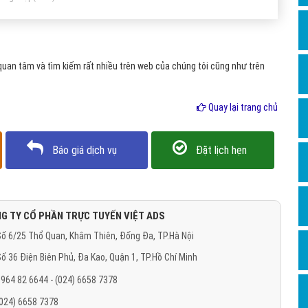
Hỏi đ
Thiết 
Quảng
uan tâm và tìm kiếm rất nhiều trên web của chúng tôi cũng như trên
Quảng
Quay lại trang chủ
Định n
Nghĩa l
Báo giá dịch vụ
Đặt lịch hẹn
Phần 
G TY CỔ PHẦN TRỰC TUYẾN VIỆT ADS
ố 6/25 Thổ Quan, Khâm Thiên, Đống Đa, TP.Hà Nội
ố 36 Điện Biên Phủ, Đa Kao, Quận 1, TP.Hồ Chí Minh
964 82 6644 - (024) 6658 7378
(024) 6658 7378