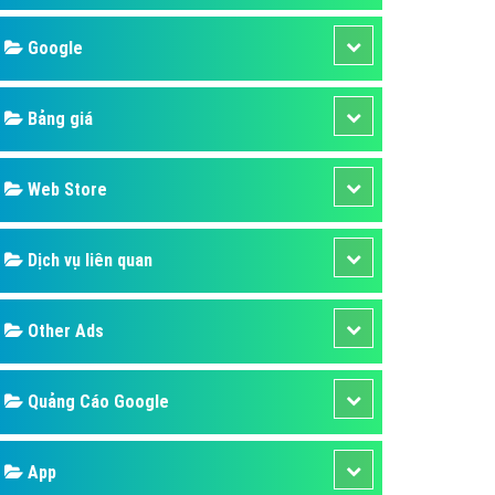
áp quảng cáo Youtube
Google
kế ứng dụng
 cáo Cốc Cốc hiệu quả
Bảng giá
 cáo Zalo chuyên nghiệp
ghĩa
Web Store
à gì
Dịch vụ liên quan
mềm ứng dụng hay
Other Ads
Quảng Cáo Google
App