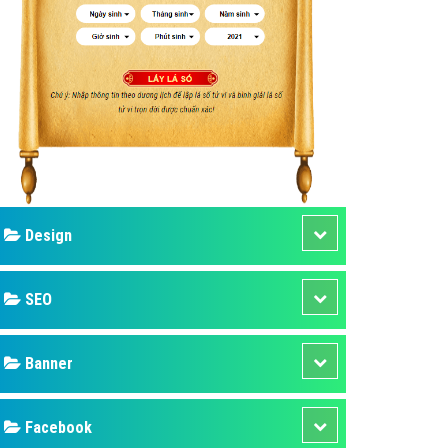
ụ Domain & Hosting
áp phần mềm
áp quảng cáo TVC
p quảng cáo mobile
p quảng cáo Online
áp quảng cáo Skype
p Domain & Hosting
Design
p viết bài Marketing
 cáo Youtube
SEO
ụ quảng cáo Youtube
ụ quảng cáo Cốc Cốc
Banner
ụ quảng cáo Tiktok
Facebook
ụ quảng cáo Zalo