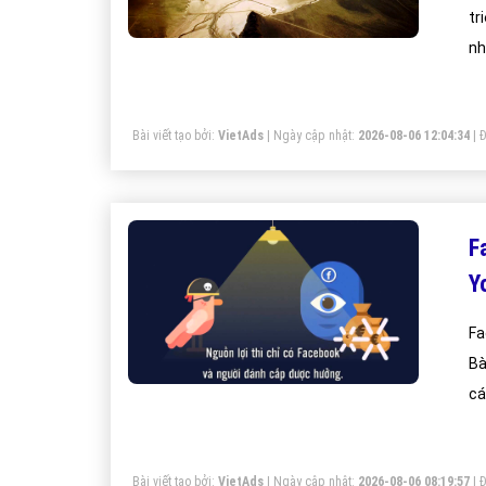
tr
nh
Bài viết tạo bởi:
VietAds
| Ngày cập nhật:
2026-08-06 12:04:34
|
Đ
F
Y
Fa
Bà
cá
Bài viết tạo bởi:
VietAds
| Ngày cập nhật:
2026-08-06 08:19:57
|
Đ