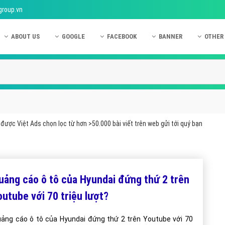
group.vn
ABOUT US
GOOGLE
FACEBOOK
BANNER
OTHER
Giới thiệu công ty Việt Ads
Kinh nghiệm quảng cáo Google
Kinh nghiệm quảng cáo Facebook
Dịch vụ quảng cáo Ban
Quảng
Hướng dẫn thanh toán Việt Ads
Kiến thức quảng cáo Google
Dịch vụ quảng cáo Facebook
Hỏi đáp quảng cáo Ba
Hỏi đá
Chính sách bảo mật Việt Ads
Dịch vụ quảng cáo Google
Kiến thức quảng cáo Facebook
Quảng cáo Banner
Quảng
Chính sách bảo hành & bảo trì Việt Ads
Quảng cáo Google Adwords
Quảng cáo Facebook
Quảng
được Việt Ads chọn lọc từ hơn >50.000 bài viết trên web gửi tới quý bạn
Liên hệ Việt Ads
Các hình thức quảng cáo Google
Hỏi đáp Facebook
Quảng 
Chính sách đại lý Việt Ads
Hướng dẫn chạy quảng cáo Google
Quảng
Tiện ích mở rộng quảng cáo Google
Quảng
uảng cáo ô tô của Hyundai đứng thứ 2 trên
Hỏi đáp Google
Quảng
outube với 70 triệu lượt?
Phần 
ảng cáo ô tô của Hyundai đứng thứ 2 trên Youtube với 70