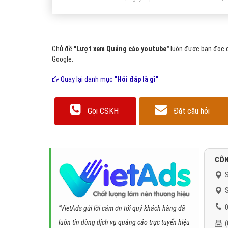
Chủ đề
"Lượt xem Quảng cáo youtube"
luôn được bạn đọc q
Google.
Quay lại danh mục
"Hỏi đáp là gì"
Gọi CSKH
Đặt câu hỏi
CÔN
S
S
0
"VietAds gửi lời cảm ơn tới quý khách hàng đã
luôn tin dùng dịch vụ quảng cáo trực tuyến hiệu