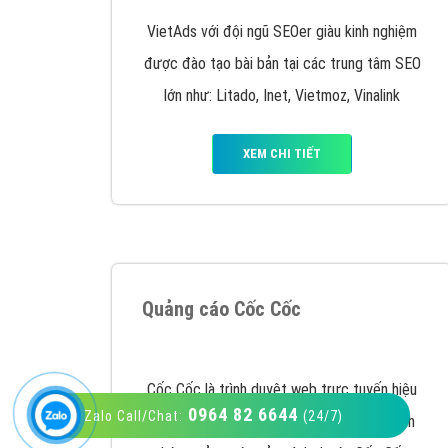
VietAds với đội ngũ SEOer giàu kinh nghiệm
được đào tạo bài bản tại các trung tâm SEO
lớn như: Litado, Inet, Vietmoz, Vinalink
XEM CHI TIẾT
0964 82 6644
Zalo Call/Chat:
(24/7)