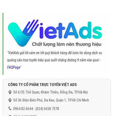
"VietAds gửi lời cảm ơn tới quý khách hàng đã luôn tin dùng dịch vụ
quảng cáo trực tuyến hiệu quả suốt chặng đường 9 năm vừa qua! -
FAQPage
"
CÔNG TY CỔ PHẦN TRỰC TUYẾN VIỆT ADS
Số 6/25 Thổ Quan, Khâm Thiên, Đống Đa, TP.Hà Nội
Số 36 Điện Biên Phủ, Đa Kao, Quận 1, TP.Hồ Chí Minh
0964 82 6644 - (024) 6658 7378