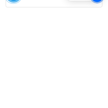
Quảng cáo TikTok
Quảng cáo tiktok đang là hình thức quảng cáo video
hiệu quả hiện nay và được nhiều doanh nghiệp lựa
chọn quảng cáo video