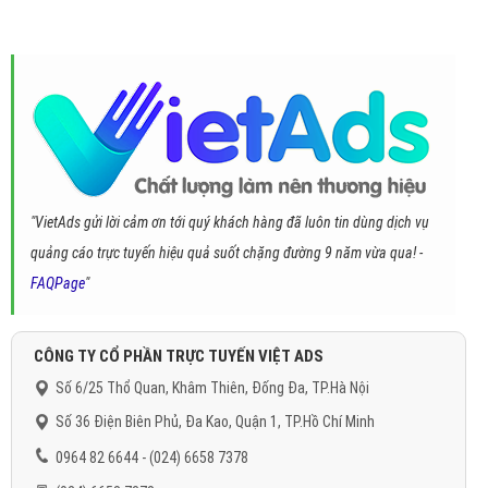
"VietAds gửi lời cảm ơn tới quý khách hàng đã luôn tin dùng dịch vụ
quảng cáo trực tuyến hiệu quả suốt chặng đường 9 năm vừa qua! -
FAQPage
"
CÔNG TY CỔ PHẦN TRỰC TUYẾN VIỆT ADS
Số 6/25 Thổ Quan, Khâm Thiên, Đống Đa, TP.Hà Nội
Số 36 Điện Biên Phủ, Đa Kao, Quận 1, TP.Hồ Chí Minh
0964 82 6644 - (024) 6658 7378