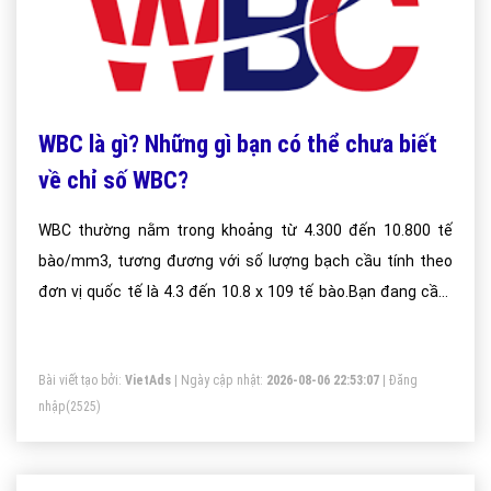
WBC là gì? Những gì bạn có thể chưa biết
về chỉ số WBC?
WBC thường nằm trong khoảng từ 4.300 đến 10.800 tế
bào/mm3, tương đương với số lượng bạch cầu tính theo
đơn vị quốc tế là 4.3 đến 10.8 x 109 tế bào.Bạn đang cầm
trong tay tờ phiếu xét nghiệm có liên quan tới chỉ số WBC
(White Blood Cell) và chưa biết WBC là gì.
Bài viết tạo bởi:
VietAds
| Ngày cập nhật:
2026-08-06 22:53:07
|
Đăng
nhập
(2525)