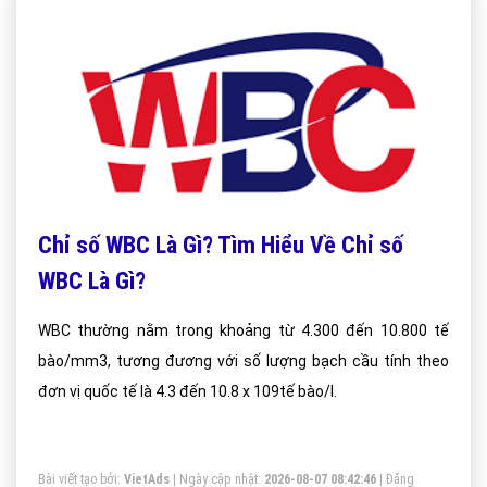
Chỉ số WBC Là Gì? Tìm Hiểu Về Chỉ số
WBC Là Gì?
WBC thường nằm trong khoảng từ 4.300 đến 10.800 tế
bào/mm3, tương đương với số lượng bạch cầu tính theo
đơn vị quốc tế là 4.3 đến 10.8 x 109tế bào/l.
Bài viết tạo bởi:
VietAds
| Ngày cập nhật:
2026-08-07 08:42:46
|
Đăng