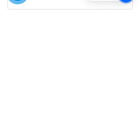
Quảng cáo TikTok
Quảng cáo tiktok đang là hình thức quảng cáo video
hiệu quả hiện nay và được nhiều doanh nghiệp lựa
chọn quảng cáo video