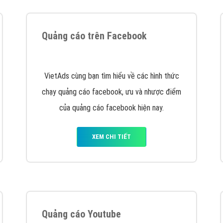
tác Marketing Online?
húng tôi với bề dày kinh nghiệm sẽ tư vấn xây dựng và phát tr
line. Đội ngũ kỹ thuật quảng cáo trực tuyến, SEO, lập trình Web 
uôn
đem đến cho khách hàng sản phẩm/ dịch vụ chất lượng
.