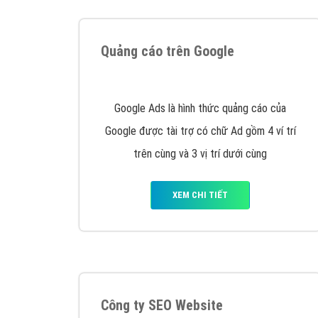
Tại sao chọn công ty Việt Ads làm đối 
Công ty Việt Ads thành lập từ năm 2013
, c
phí mà bạn có thể đầu tư cho marketing on
trung tâm marketing online uy tín hàng năm, l