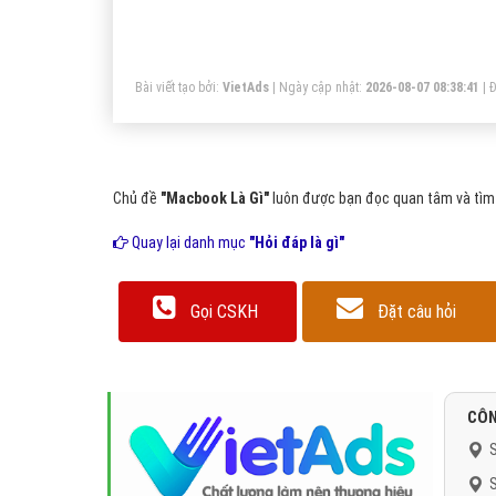
gi
tính Macbook là dòng máy tính số
hi
Bài viết tạo bởi:
VietAds
| Ngày cập nhật:
2026-08-07 08:38:41
|
Đ
ng
dò
Chủ đề
"Macbook Là Gì"
luôn được bạn đọc quan tâm và tìm 
Quay lại danh mục
"Hỏi đáp là gì"
Gọi CSKH
Đặt câu hỏi
CÔN
S
S