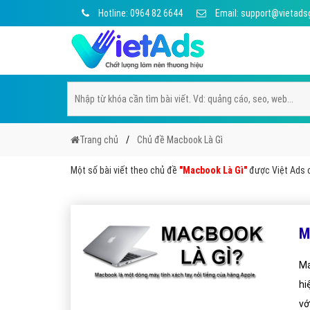
Hotline: 0964 82 6644
Email: support@vietads
Trang chủ
Chủ đề Macbook Là Gì
Một số bài viết theo chủ đề
"Macbook Là Gì"
được Việt Ads c
M
Ma
hi
vớ