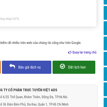
Dịch v
ành giật thị phần của hệ điều hành Mac OS Hiện nay máy
Hỏi đ
 một ở thị trường Việt Nam
Hỏi đ
ện nay với kiểu dáng sang trọng làm tôn lên vẻ đẹp của
ăng nhập
(1679)
ười sử dụng với những tính năng ưu việt vượt trội so với các
Hỏi đá
ng máy khác trên thị trường
Hỏi đá
kiếm rất nhiều trên web của chúng tôi cũng như trên Google.
Hỏi đ
Hỏi đá
Quay lại trang chủ
Hỏi đá
Báo giá dịch vụ
Đặt lịch hẹn
Quảng
Dịch v
Dịch v
G TY CỔ PHẦN TRỰC TUYẾN VIỆT ADS
Dịch v
ố 6/25 Thổ Quan, Khâm Thiên, Đống Đa, TP.Hà Nội
Dịch v
ố 36 Điện Biên Phủ, Đa Kao, Quận 1, TP.Hồ Chí Minh