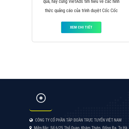
Google Ads là hình thức quảng cáo của
Google được tài trợ có chữ Ad gồm 4 ví trí
trên cùng và 3 vị trí dưới cùng
XEM CHI TIẾT
Công ty SEO Website