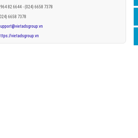
Hỏi đ
964 82 6644 - (024) 6658 7378
(024) 6658 7378
Thiết 
support@vietadsgroup.vn
Quảng
ttps://vietadsgroup.vn
Quảng
Định n
Nghĩa l
Phần 