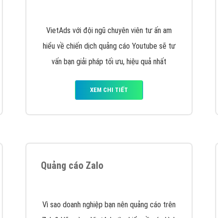
hát triển Website cho doanh nghiệp mình
. Đừng chần chừ hã
support@vietadsgroup.vn
để được tư vấn chuyên sâu về giải phá
Quảng cáo trên Facebook