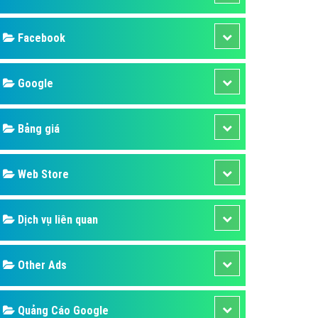
ụ Domain & Hosting
áp phần mềm
áp quảng cáo TVC
p quảng cáo mobile
p quảng cáo Online
áp quảng cáo Skype
p Domain & Hosting
Design
p viết bài Marketing
 cáo Youtube
SEO
ụ quảng cáo Youtube
ụ quảng cáo Cốc Cốc
Banner
ụ quảng cáo Tiktok
Facebook
ụ quảng cáo Zalo