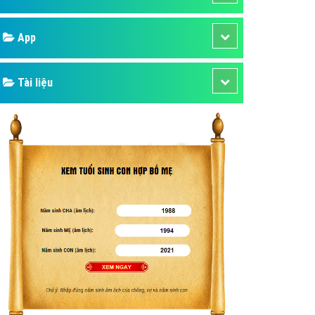
áp quảng cáo Youtube
Google
kế ứng dụng
 cáo Cốc Cốc hiệu quả
Bảng giá
 cáo Zalo chuyên nghiệp
ghĩa
Web Store
à gì
Dịch vụ liên quan
mềm ứng dụng hay
Other Ads
Quảng Cáo Google
App