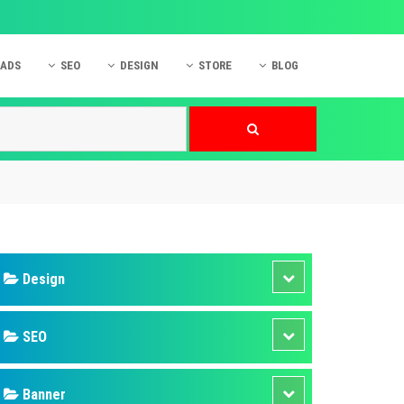
 ADS
SEO
DESIGN
STORE
BLOG
ner
 cáo Mobile
SEO Website
Thiết kế Web
nner
p quảng cáo Instagram
Dịch vụ SEO Website
Thiết kế Website
 cáo Zalo
Hỏi đáp SEO Google
Danh sách Website
 cáo Instagram
Thiết kế Landing Page
cáo Online
Dịch vụ thiết kế Website
 cáo Skype
Hỏi đáp Website
 cáo TVC
 cáo Cốc Cốc
mềm ứng dụng hay