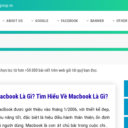
group.vn
ABOUT US
GOOGLE
FACEBOOK
BANNER
OTHER
Giới thiệu công ty Việt Ads
Kinh nghiệm quảng cáo Google
Kinh nghiệm quảng cáo Facebook
Dịch vụ quảng cáo Ban
Quảng
Hướng dẫn thanh toán Việt Ads
Kiến thức quảng cáo Google
Dịch vụ quảng cáo Facebook
Hỏi đáp quảng cáo Ba
Hỏi đá
Chính sách bảo mật Việt Ads
Dịch vụ quảng cáo Google
Kiến thức quảng cáo Facebook
Quảng cáo Banner
Quảng
Chính sách bảo hành & bảo trì Việt Ads
Quảng cáo Google Adwords
Quảng cáo Facebook
Quảng
họn lọc từ hơn >50.000 bài viết trên web gửi tới quý bạn đọc.
Liên hệ Việt Ads
Các hình thức quảng cáo Google
Hỏi đáp Facebook
Quảng 
Chính sách đại lý Việt Ads
Hướng dẫn chạy quảng cáo Google
Quảng
acbook Là Gì? Tìm Hiểu Về Macbook Là Gì?
Tiện ích mở rộng quảng cáo Google
Quảng
Hỏi đáp Google
Quảng
cBook được giới thiệu vào tháng 1/2006, với thiết kế đẹp,
ệu năng tốt, đặc biệt là hiệu điều hành thân thiện, ổn định
Phần 
i người dùng. Macbook là con át chủ bài trong cuộc chiến