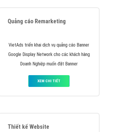
iển thương hiệu của doanh nghiệp bạn với mức chi
chuyên sâu trong nghề, được đào tạo bài bản tại