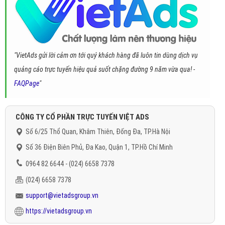
"VietAds gửi lời cảm ơn tới quý khách hàng đã luôn tin dùng dịch vụ
quảng cáo trực tuyến hiệu quả suốt chặng đường 9 năm vừa qua! -
FAQPage
"
CÔNG TY CỔ PHẦN TRỰC TUYẾN VIỆT ADS
Số 6/25 Thổ Quan, Khâm Thiên, Đống Đa, TP.Hà Nội
Số 36 Điện Biên Phủ, Đa Kao, Quận 1, TP.Hồ Chí Minh
0964 82 6644 - (024) 6658 7378
(024) 6658 7378
support@vietadsgroup.vn
https://vietadsgroup.vn