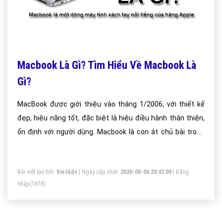
Macbook Là Gì? Tìm Hiểu Về Macbook Là
Gì?
MacBook được giới thiệu vào tháng 1/2006, với thiết kế
đẹp, hiệu năng tốt, đặc biệt là hiệu điều hành thân thiện,
ổn định với người dùng. Macbook là con át chủ bài trong
cuộc chiến giành giật thị phần của hệ điều hành Mac OS
Hiện nay máy tính Macbook là dòng máy tính số một ở thị
Bài viết tạo bởi:
VietAds
| Ngày cập nhật:
2026-08-06 20:42:00
|
Đăng
trường Việt Nam hiện nay với kiểu dáng sang trọng làm tôn
nhập
(1678)
lên vẻ đẹp của người sử dụng với những tính năng ưu việt
vượt trội so với các dòng máy khác trên thị trường