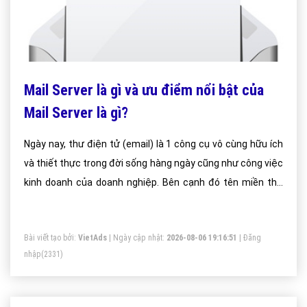
Mail Server là gì và ưu điểm nổi bật của
Mail Server là gì?
Ngày nay, thư điện tử (email) là 1 công cụ vô cùng hữu ích
và thiết thực trong đời sống hàng ngày cũng như công việc
kinh doanh của doanh nghiệp. Bên cạnh đó tên miền thư
điện tử cũng là đại diện thương hiệu cho 1 doanh nghiệp, 1
tổ chức, thể hiện sự chuyên nghiệp và tôn trọng khách
Bài viết tạo bởi:
VietAds
| Ngày cập nhật:
2026-08-06 19:16:51
|
Đăng
hàng thay vì 1 địa chỉ mail cá nhân.
nhập
(2331)