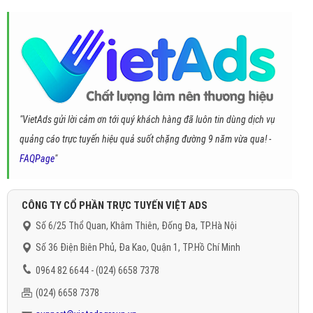
"VietAds gửi lời cảm ơn tới quý khách hàng đã luôn tin dùng dịch vụ
quảng cáo trực tuyến hiệu quả suốt chặng đường 9 năm vừa qua! -
FAQPage
"
CÔNG TY CỔ PHẦN TRỰC TUYẾN VIỆT ADS
Số 6/25 Thổ Quan, Khâm Thiên, Đống Đa, TP.Hà Nội
Số 36 Điện Biên Phủ, Đa Kao, Quận 1, TP.Hồ Chí Minh
0964 82 6644 - (024) 6658 7378
(024) 6658 7378