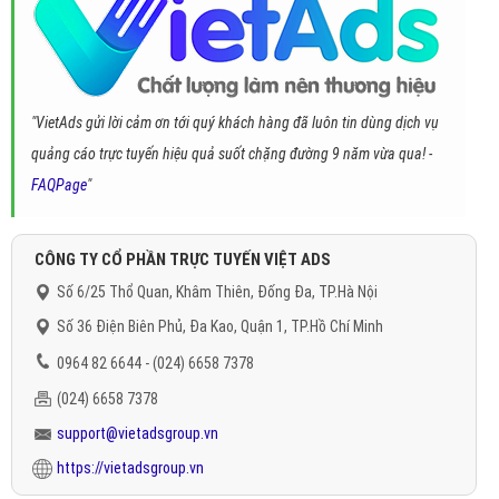
"VietAds gửi lời cảm ơn tới quý khách hàng đã luôn tin dùng dịch vụ
quảng cáo trực tuyến hiệu quả suốt chặng đường 9 năm vừa qua! -
FAQPage
"
CÔNG TY CỔ PHẦN TRỰC TUYẾN VIỆT ADS
Số 6/25 Thổ Quan, Khâm Thiên, Đống Đa, TP.Hà Nội
Số 36 Điện Biên Phủ, Đa Kao, Quận 1, TP.Hồ Chí Minh
0964 82 6644 - (024) 6658 7378
(024) 6658 7378
support@vietadsgroup.vn
https://vietadsgroup.vn