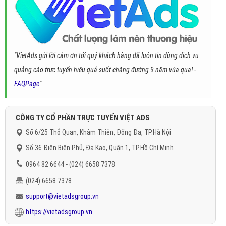
"VietAds gửi lời cảm ơn tới quý khách hàng đã luôn tin dùng dịch vụ
quảng cáo trực tuyến hiệu quả suốt chặng đường 9 năm vừa qua! -
FAQPage
"
CÔNG TY CỔ PHẦN TRỰC TUYẾN VIỆT ADS
Số 6/25 Thổ Quan, Khâm Thiên, Đống Đa, TP.Hà Nội
Số 36 Điện Biên Phủ, Đa Kao, Quận 1, TP.Hồ Chí Minh
0964 82 6644 - (024) 6658 7378
(024) 6658 7378
support@vietadsgroup.vn
https://vietadsgroup.vn