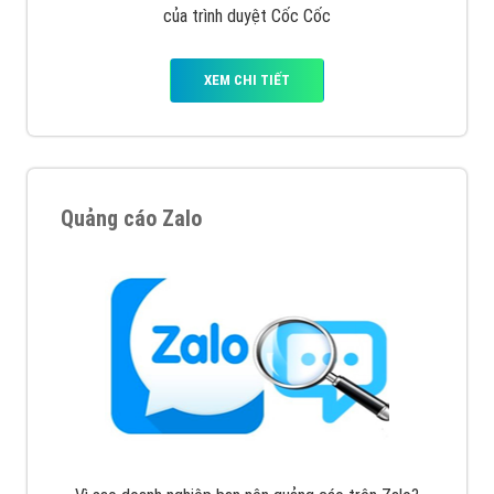
VietAds với đội ngũ SEOer giàu kinh nghiệm được đào
tạo bài bản tại các trung tâm SEO lớn như: Litado,
Inet, Vietmoz, Vinalink
XEM CHI TIẾT
Quảng cáo Youtube