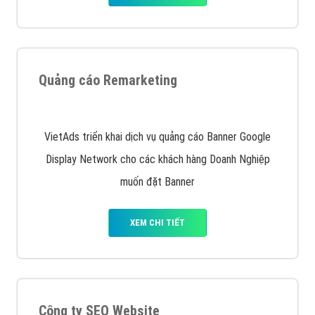
Nếu bạn đang cần quảng cáo, thiết kế web,
phát
triển Website cho doanh nghiệp mình
. Đừng chần
chừ hãy nhấc máy lên và gọi ngay cho chúng tôi theo
Hotline: 0964 82 6644 (24/7) hoặc email:
support@vietadsgroup.vn
để được tư vấn chuyên
sâu về giải pháp marketing hiệu quả cho doanh nghiệp
bạn!