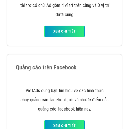
Công ty Việt Ads thành lập từ năm 2013
, chúng tôi
với bề dày kinh nghiệm sẽ tư vấn xây dựng và phát
triển thương hiệu của doanh nghiệp bạn với mức chi
phí mà bạn có thể đầu tư cho marketing online. Đội
ngũ kỹ thuật quảng cáo trực tuyến, SEO, lập trình
Web chuyên sâu trong nghề, được đào tạo bài bản tại
trung tâm marketing online uy tín hàng năm, luôn
đem
đến cho khách hàng sản phẩm/ dịch vụ chất
lượng
.