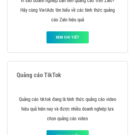
VietAds với đội ngũ chuyên viên tư ấn am hiểu về
chiến dịch quảng cáo Youtube sẽ tư vấn bạn giải pháp
tối ưu, hiệu quả nhất
XEM CHI TIẾT
Thiết kế Website