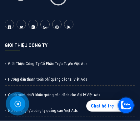
Vì sao doanh nghiệp bạn nên quảng cáo trên Zalo?
Hãy cùng VietAds tìm hiểu về các hình thức quảng
cáo Zalo hiệu quả
XEM CHI TIẾT
Chat hỗ trợ