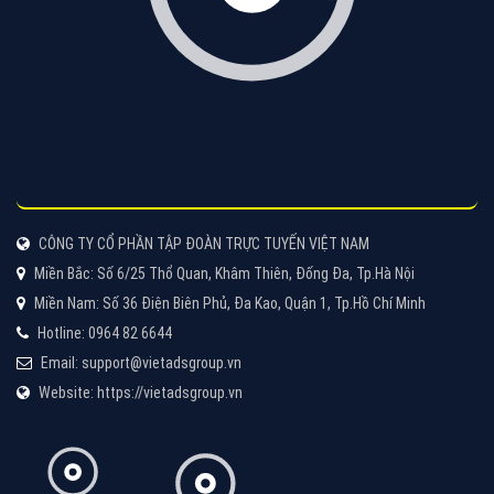
Cốc Cốc là trình duyệt web trực tuyến hiệu quả, hãy
cùng VietAds tìm hiểu về các hình thức quảng cáo
của trình duyệt Cốc Cốc
XEM CHI TIẾT
Quảng cáo Zalo