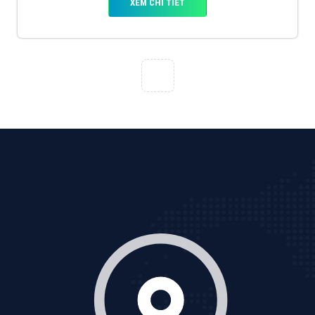
Tìm công ty thiết kế website uy tín, chuyên nghiệp tại
Hà Nội là rất khó cho khách hàng. VietAds xin giới
thiệu công ty thiết kế Viet
XEM CHI TIẾT
Quảng cáo Cốc Cốc