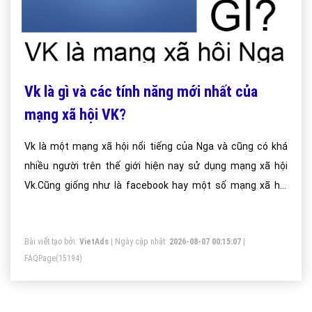
Vk là gì và các tính năng mới nhất của
mạng xã hội VK?
Vk là một mạng xã hội nổi tiếng của Nga và cũng có khá
nhiều người trên thế giới hiện nay sử dụng mạng xã hội
Vk.Cũng giống như là facebook hay một số mạng xã hội
khác thì Vk cũng là nơi mà mọi người cập nhật các trạng
thái,cập nhật thông tin hay tham gia các cộng đồng trên
Bài viết tạo bởi:
VietAds
| Ngày cập nhật:
2026-08-07 00:15:07
|
mạng xã hội.
FAQPage
(15194)