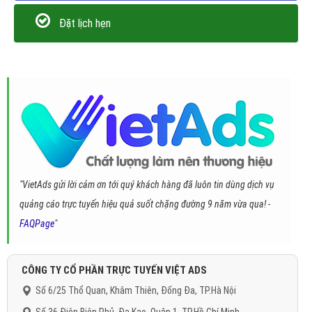
Đặt lịch hẹn
"VietAds gửi lời cảm ơn tới quý khách hàng đã luôn tin dùng dịch vụ
quảng cáo trực tuyến hiệu quả suốt chặng đường 9 năm vừa qua! -
FAQPage
"
CÔNG TY CỔ PHẦN TRỰC TUYẾN VIỆT ADS
Số 6/25 Thổ Quan, Khâm Thiên, Đống Đa, TP.Hà Nội