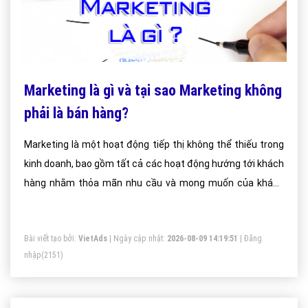
Marketing là gì và tại sao Marketing không
phải là bán hàng?
Marketing là một hoạt động tiếp thị không thể thiếu trong
kinh doanh, bao gồm tất cả các hoạt động hướng tới khách
hàng nhằm thỏa mãn nhu cầu và mong muốn của khách
hàng, thông qua quá trình tiếp thị sản phẩm, phát triển
thương hiệu. Mục tiêu cao nhất của marketing chính là trở
Bài viết tạo bởi:
VietAds
| Ngày cập nhật:
2026-08-09 14:19:51
|
Đăng
thành chiếc cầu nối bền chặt giữa doanh nghiệp với các
nhập
(2151)
khách hàng mục tiêu.