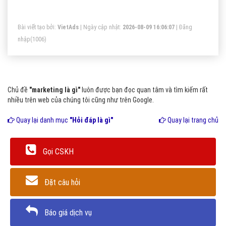
bán hàng.
Bài viết tạo bởi:
VietAds
| Ngày cập nhật:
2026-08-09 16:06:07
|
Đăng
nhập
(1006)
Chủ đề
"marketing là gì"
luôn được bạn đọc quan tâm và tìm kiếm rất
nhiều trên web của chúng tôi cũng như trên Google.
Quay lại danh mục
"Hỏi đáp là gì"
Quay lại trang chủ
Gọi CSKH
Đặt câu hỏi
Báo giá dịch vụ