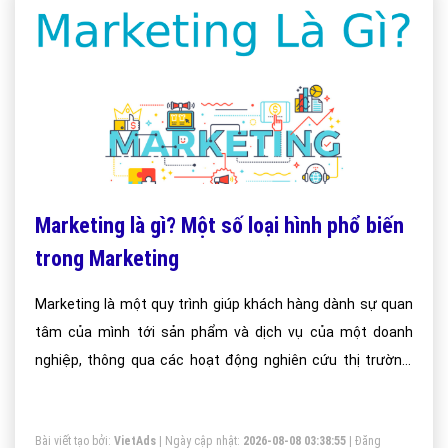
Marketing là gì? Một số loại hình phổ biến
trong Marketing
Marketing là một quy trình giúp khách hàng dành sự quan
tâm của mình tới sản phẩm và dịch vụ của một doanh
nghiệp, thông qua các hoạt động nghiên cứu thị trường,
phân tích số liệu, và thấu hiểu nhu cầu và mong muốn của
khách hàng.
Bài viết tạo bởi:
VietAds
| Ngày cập nhật:
2026-08-08 03:38:55
|
Đăng