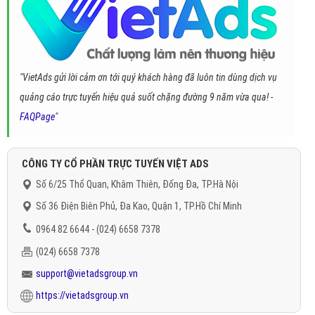
"VietAds gửi lời cảm ơn tới quý khách hàng đã luôn tin dùng dịch vụ
quảng cáo trực tuyến hiệu quả suốt chặng đường 9 năm vừa qua! -
FAQPage
"
CÔNG TY CỔ PHẦN TRỰC TUYẾN VIỆT ADS
Số 6/25 Thổ Quan, Khâm Thiên, Đống Đa, TP.Hà Nội
Số 36 Điện Biên Phủ, Đa Kao, Quận 1, TP.Hồ Chí Minh
0964 82 6644 - (024) 6658 7378
(024) 6658 7378
support@vietadsgroup.vn
https://vietadsgroup.vn