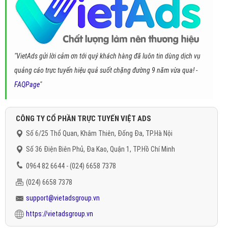
"VietAds gửi lời cảm ơn tới quý khách hàng đã luôn tin dùng dịch vụ
quảng cáo trực tuyến hiệu quả suốt chặng đường 9 năm vừa qua! -
FAQPage
"
CÔNG TY CỔ PHẦN TRỰC TUYẾN VIỆT ADS
Số 6/25 Thổ Quan, Khâm Thiên, Đống Đa, TP.Hà Nội
Số 36 Điện Biên Phủ, Đa Kao, Quận 1, TP.Hồ Chí Minh
0964 82 6644 - (024) 6658 7378
(024) 6658 7378
support@vietadsgroup.vn
https://vietadsgroup.vn