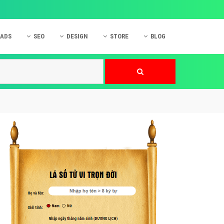
 ADS
SEO
DESIGN
STORE
BLOG
ner
 cáo Mobile
SEO Website
Thiết kế Web
nner
p quảng cáo Instagram
Dịch vụ SEO Website
Thiết kế Website
 cáo Zalo
Hỏi đáp SEO Google
Danh sách Website
 cáo Instagram
Thiết kế Landing Page
cáo Online
Dịch vụ thiết kế Website
 cáo Skype
Hỏi đáp Website
 cáo TVC
 cáo Cốc Cốc
mềm ứng dụng hay