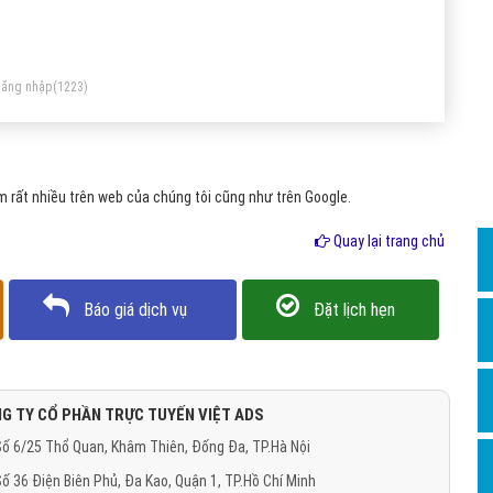
Dịch v
êng (Dedicated Server), chạy dưới dạng chia sẻ tài nguyên từ
Hỏi đ
y chủ vật lý ban đầu đó.
Hỏi đ
ăng nhập
(1223)
Hỏi đá
Hỏi đá
 rất nhiều trên web của chúng tôi cũng như trên Google.
Hỏi đ
Hỏi đá
Quay lại trang chủ
Hỏi đá
Báo giá dịch vụ
Đặt lịch hẹn
Quảng
Dịch v
Dịch v
G TY CỔ PHẦN TRỰC TUYẾN VIỆT ADS
Dịch v
ố 6/25 Thổ Quan, Khâm Thiên, Đống Đa, TP.Hà Nội
Dịch v
ố 36 Điện Biên Phủ, Đa Kao, Quận 1, TP.Hồ Chí Minh