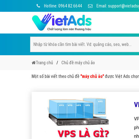
Hotline: 0964 82 6644
Email: support@vietads
Trang chủ
Chủ đề máy chủ ảo
Một số bài viết theo chủ đề
"máy chủ ảo"
được Việt Ads chọn 
V
VP
ph
nh