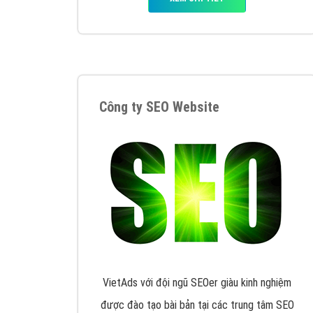
Google Ads là hình thức quảng cáo của
Google được tài trợ có chữ Ad gồm 4 ví trí
trên cùng và 3 vị trí dưới cùng
XEM CHI TIẾT
Công ty SEO Website