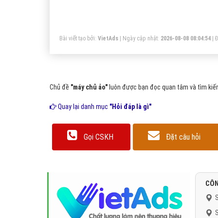
ri
má
Bài viết tạo bởi:
VietAds
| Ngày cập nhật:
2026-08-08 08:04:54
|
Đ
Chủ đề
"máy chủ ảo"
luôn được bạn đọc quan tâm và tìm kiếm
Quay lại danh mục
"Hỏi đáp là gì"
Gọi CSKH
Đặt câu hỏi
CÔN
S
S