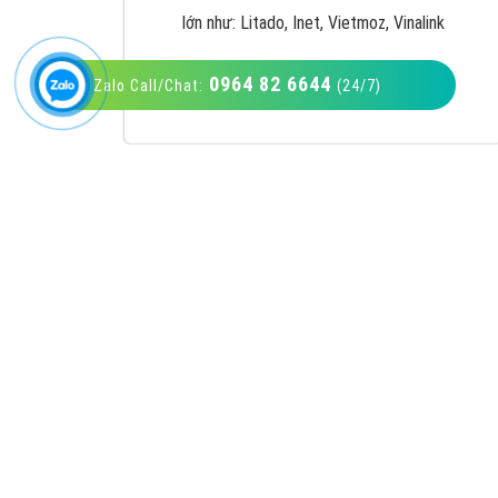
0964 82 6644
Zalo Call/Chat:
(24/7)
VietAds với đội ngũ SEOer giàu kinh nghiệm
được đào tạo bài bản tại các trung tâm SEO
lớn như: Litado, Inet, Vietmoz, Vinalink
XEM CHI TIẾT