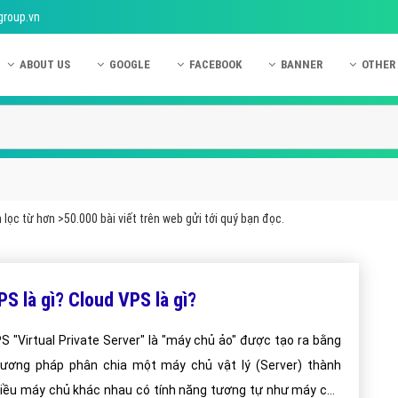
group.vn
ABOUT US
GOOGLE
FACEBOOK
BANNER
OTHER
Giới thiệu công ty Việt Ads
Kinh nghiệm quảng cáo Google
Kinh nghiệm quảng cáo Facebook
Dịch vụ quảng cáo Ban
Quảng
Hướng dẫn thanh toán Việt Ads
Kiến thức quảng cáo Google
Dịch vụ quảng cáo Facebook
Hỏi đáp quảng cáo Ba
Hỏi đá
Chính sách bảo mật Việt Ads
Dịch vụ quảng cáo Google
Kiến thức quảng cáo Facebook
Quảng cáo Banner
Quảng
Chính sách bảo hành & bảo trì Việt Ads
Quảng cáo Google Adwords
Quảng cáo Facebook
Quảng
lọc từ hơn >50.000 bài viết trên web gửi tới quý bạn đọc.
Liên hệ Việt Ads
Các hình thức quảng cáo Google
Hỏi đáp Facebook
Quảng 
Chính sách đại lý Việt Ads
Hướng dẫn chạy quảng cáo Google
Quảng
PS là gì? Cloud VPS là gì?
Tiện ích mở rộng quảng cáo Google
Quảng
Hỏi đáp Google
Quảng
S "Virtual Private Server" là "máy chủ ảo" được tạo ra bằng
ương pháp phân chia một máy chủ vật lý (Server) thành
Phần 
iều máy chủ khác nhau có tính năng tương tự như máy chủ