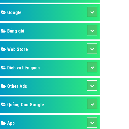
áp quảng cáo Youtube
Google
kế ứng dụng
 cáo Cốc Cốc hiệu quả
Bảng giá
 cáo Zalo chuyên nghiệp
ghĩa
Web Store
à gì
Dịch vụ liên quan
mềm ứng dụng hay
Other Ads
Quảng Cáo Google
App