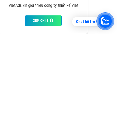
Chat hỗ trợ
Tìm công ty thiết kế website uy tín, chuyên
nghiệp tại Hà Nội là rất khó cho khách hàng.
VietAds xin giới thiệu công ty thiết kế Viet
XEM CHI TIẾT