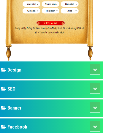
ụ Domain & Hosting
áp phần mềm
áp quảng cáo TVC
p quảng cáo mobile
p quảng cáo Online
áp quảng cáo Skype
p Domain & Hosting
Design
p viết bài Marketing
 cáo Youtube
SEO
ụ quảng cáo Youtube
ụ quảng cáo Cốc Cốc
Banner
ụ quảng cáo Tiktok
Facebook
ụ quảng cáo Zalo