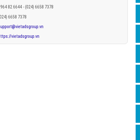
Hỏi đ
964 82 6644 - (024) 6658 7378
(024) 6658 7378
Thiết 
support@vietadsgroup.vn
Quảng
ttps://vietadsgroup.vn
Quảng
Định n
Nghĩa l
Phần 