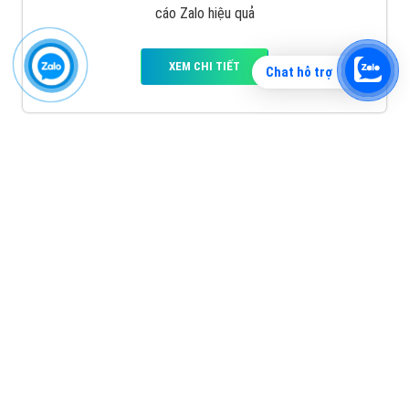
cáo Zalo hiệu quả
XEM CHI TIẾT
Chat hỗ trợ
Quảng cáo TikTok