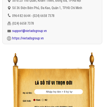
Số 6/25 Thổ Quan, Khâm Thiên, Đống Đa, TP.Hà Nội
Số 36 Điện Biên Phủ, Đa Kao, Quận 1, TP.Hồ Chí Minh
0964 82 6644 - (024) 6658 7378
(024) 6658 7378
support@vietadsgroup.vn
https://vietadsgroup.vn