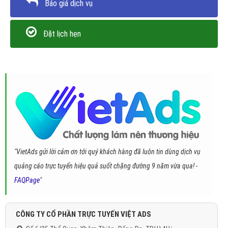
Báo giá dịch vụ
Đặt lịch hẹn
"VietAds gửi lời cảm ơn tới quý khách hàng đã luôn tin dùng dịch vụ
quảng cáo trực tuyến hiệu quả suốt chặng đường 9 năm vừa qua! -
FAQPage
"
CÔNG TY CỔ PHẦN TRỰC TUYẾN VIỆT ADS