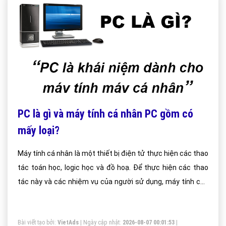
PC là gì và máy tính cá nhân PC gồm có
mấy loại?
Máy tính cá nhân là một thiết bị điện tử thực hiện các thao
tác toán học, logic học và đồ hoạ. Để thực hiện các thao
tác này và các nhiệm vụ của người sử dụng, máy tính cần
được trang bị một hệ điều hành và các chương trình phần
mềm. Máy tính cá nhân là một phát minh vĩ đại của con
Bài viết tạo bởi:
VietAds
| Ngày cập nhật:
2026-08-07 00:01:53
|
người, phát mình này mở ra một kỉ nguyên công nghệ mới