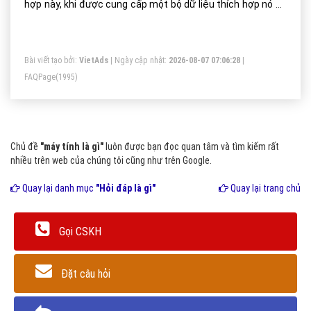
hợp này, khi được cung cấp một bộ dữ liệu thích hợp nó có
thể tự động giải quyết vấn đề hay dự đoán trước sự thay
đổi của hệ thống.
Bài viết tạo bởi:
VietAds
| Ngày cập nhật:
2026-08-07 07:06:28
|
FAQPage
(1995)
Chủ đề
"máy tính là gì"
luôn được bạn đọc quan tâm và tìm kiếm rất
nhiều trên web của chúng tôi cũng như trên Google.
Quay lại danh mục
"Hỏi đáp là gì"
Quay lại trang chủ
Gọi CSKH
Đặt câu hỏi