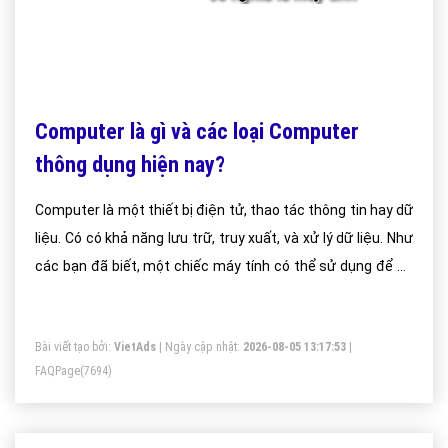
Computer là gì và các loại Computer
thông dụng hiện nay?
Computer là một thiết bị điện tử, thao tác thông tin hay dữ
liệu. Có có khả năng lưu trữ, truy xuất, và xử lý dữ liệu. Như
các bạn đã biết, một chiếc máy tính có thể sử dụng để gõ
văn bản, gửi email, chơi trò chơi hay lướt web.
Bài viết tạo bởi:
VietAds
| Ngày cập nhật:
2026-08-05 13:17:53
|
FAQPage
(7694)