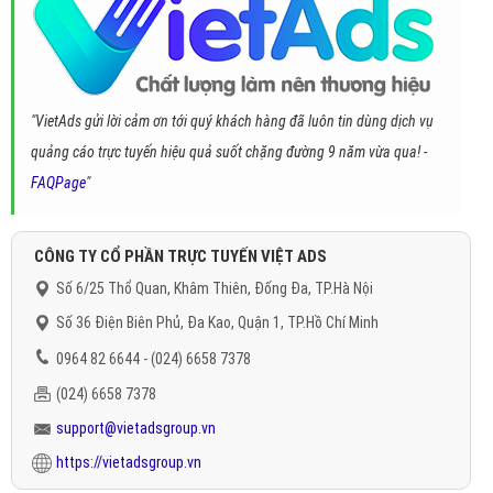
"VietAds gửi lời cảm ơn tới quý khách hàng đã luôn tin dùng dịch vụ
quảng cáo trực tuyến hiệu quả suốt chặng đường 9 năm vừa qua! -
FAQPage
"
CÔNG TY CỔ PHẦN TRỰC TUYẾN VIỆT ADS
Số 6/25 Thổ Quan, Khâm Thiên, Đống Đa, TP.Hà Nội
Số 36 Điện Biên Phủ, Đa Kao, Quận 1, TP.Hồ Chí Minh
0964 82 6644 - (024) 6658 7378
(024) 6658 7378
support@vietadsgroup.vn
https://vietadsgroup.vn