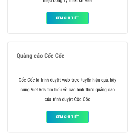
Tìm công ty thiết kế website uy tín, chuyên nghiệp tại
Hà Nội là rất khó cho khách hàng. VietAds xin giới
thiệu công ty thiết kế Viet
XEM CHI TIẾT
Quảng cáo Cốc Cốc