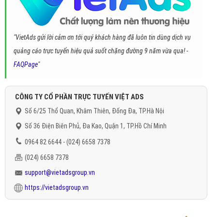
"VietAds gửi lời cảm ơn tới quý khách hàng đã luôn tin dùng dịch vụ
quảng cáo trực tuyến hiệu quả suốt chặng đường 9 năm vừa qua! -
FAQPage
"
CÔNG TY CỔ PHẦN TRỰC TUYẾN VIỆT ADS
Số 6/25 Thổ Quan, Khâm Thiên, Đống Đa, TP.Hà Nội
Số 36 Điện Biên Phủ, Đa Kao, Quận 1, TP.Hồ Chí Minh
0964 82 6644 - (024) 6658 7378
(024) 6658 7378
support@vietadsgroup.vn
https://vietadsgroup.vn