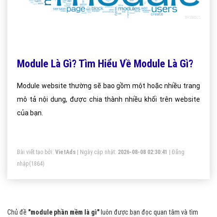
Module Là Gì? Tìm Hiểu Về Module Là Gì?
Module website thường sẽ bao gồm một hoặc nhiều trang
mô tả nội dung, được chia thành nhiều khối trên website
của bạn.
Bài viết tạo bởi:
VietAds
| Ngày cập nhật:
2026-08-08 02:30:41
|
Đăng
nhập
(1864)
Chủ đề
"module phần mềm là gì"
luôn được bạn đọc quan tâm và tìm