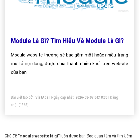
Module Là Gì? Tìm Hiểu Về Module Là Gì?
Module website thường sẽ bao gồm một hoặc nhiều trang
mô tả nội dung, được chia thành nhiều khối trên website
của bạn.
Bài viết tạo bởi:
VietAds
| Ngày cập nhật:
2026-08-07 04:18:30
|
Đăng
nhập
(1863)
Chủ đề
"module website là gì"
luôn được bạn đọc quan tâm và tìm kiếm