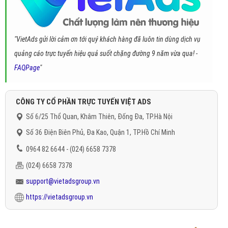
"VietAds gửi lời cảm ơn tới quý khách hàng đã luôn tin dùng dịch vụ
quảng cáo trực tuyến hiệu quả suốt chặng đường 9 năm vừa qua! -
FAQPage
"
CÔNG TY CỔ PHẦN TRỰC TUYẾN VIỆT ADS
Số 6/25 Thổ Quan, Khâm Thiên, Đống Đa, TP.Hà Nội
Số 36 Điện Biên Phủ, Đa Kao, Quận 1, TP.Hồ Chí Minh
0964 82 6644 - (024) 6658 7378
(024) 6658 7378
support@vietadsgroup.vn
https://vietadsgroup.vn