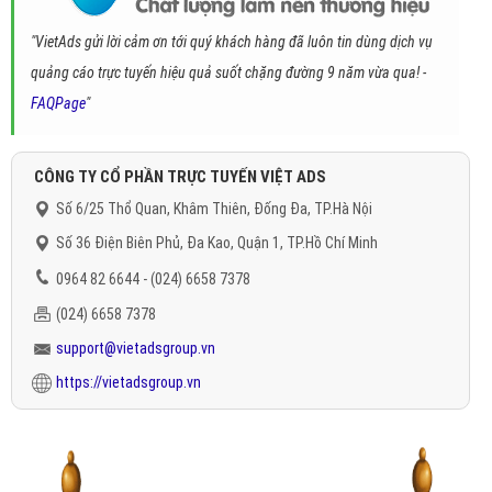
"VietAds gửi lời cảm ơn tới quý khách hàng đã luôn tin dùng dịch vụ
quảng cáo trực tuyến hiệu quả suốt chặng đường 9 năm vừa qua! -
FAQPage
"
CÔNG TY CỔ PHẦN TRỰC TUYẾN VIỆT ADS
Số 6/25 Thổ Quan, Khâm Thiên, Đống Đa, TP.Hà Nội
Số 36 Điện Biên Phủ, Đa Kao, Quận 1, TP.Hồ Chí Minh
0964 82 6644 - (024) 6658 7378
(024) 6658 7378
support@vietadsgroup.vn
https://vietadsgroup.vn