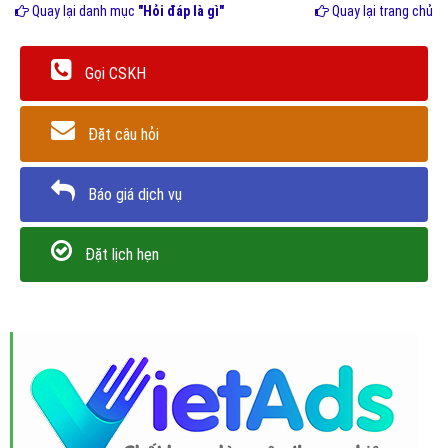
Quay lại danh mục
"Hỏi đáp là gì"
Quay lại trang chủ
Gọi CSKH
Đặt câu hỏi
Báo giá dịch vụ
Đặt lịch hẹn