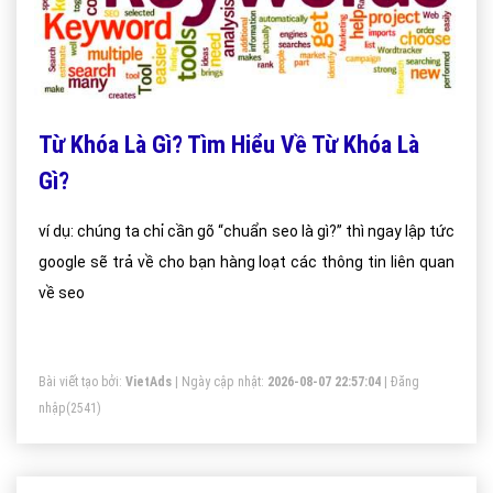
Từ Khóa Là Gì? Tìm Hiểu Về Từ Khóa Là
Gì?
ví dụ: chúng ta chỉ cần gõ “chuẩn seo là gì?” thì ngay lập tức
google sẽ trả về cho bạn hàng loạt các thông tin liên quan
về seo
Bài viết tạo bởi:
VietAds
| Ngày cập nhật:
2026-08-07 22:57:04
|
Đăng
nhập
(2541)