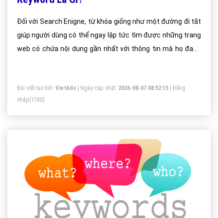
Đối với Search Enigne, từ khóa giống như một đường đi tắt
giúp người dùng có thể ngay lập tức tìm được những trang
web có chứa nội dung gần nhất với thông tin mà họ đang
tìm. Sau khi crawl dữ liệu của website, công cụ tìm kiếm sẽ
xác định xem nội dung chính mà trang đang nói đến là gì
Bài viết tạo bởi:
VietAds
| Ngày cập nhật:
2026-08-07 08:52:15
|
Đăng
thông qua tên bài viết (title), nội dung đường dẫn (url), nội
nhập
(1180)
dung các thẻ heading và mật độ các từ trên trang. Đồng
thời, đánh giá mức độ liên quan của trang đối với keyword
người dùng sử dụng tìm kiếm thông qua c