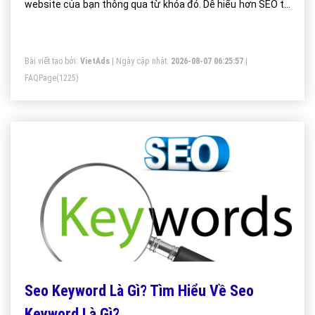
website của bạn thông qua từ khóa đó. Dễ hiểu hơn SEO từ
khóa chính là từ khóa làm SEO mà chúng ta muốn Google
xếp hạng cao nó trên công cụ tìm kiếm của mình.
Bài viết tạo bởi:
VietAds
| Ngày cập nhật:
2026-08-07 06:25:57
|
FAQPage
(1225)
Seo Keyword Là Gì? Tìm Hiểu Về Seo
Keyword Là Gì?