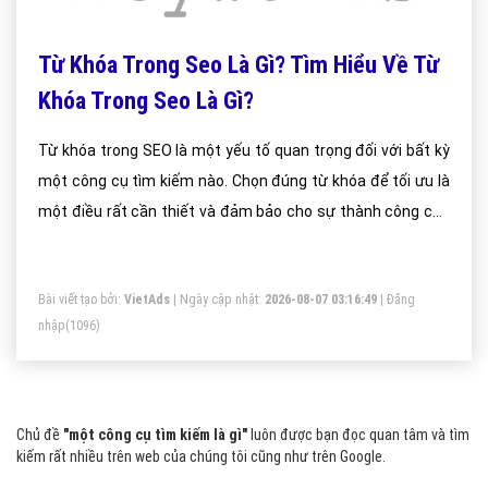
Từ Khóa Trong Seo Là Gì? Tìm Hiểu Về Từ
Khóa Trong Seo Là Gì?
Từ khóa trong SEO là một yếu tố quan trọng đối với bất kỳ
một công cụ tìm kiếm nào. Chọn đúng từ khóa để tối ưu là
một điều rất cần thiết và đảm bảo cho sự thành công của
bất kỳ một chiến lược SEO nào. Ngược lại, nếu việc nghiên
cứu từ khóa không được tốt vì việc SEO sẽ không chỉ gây
Bài viết tạo bởi:
VietAds
| Ngày cập nhật:
2026-08-07 03:16:49
|
Đăng
tốn kém về mặt thời gian, mà còn cả tiền bạc và công sức
nhập
(1096)
của doanh nghiệp.
Chủ đề
"một công cụ tìm kiếm là gì"
luôn được bạn đọc quan tâm và tìm
kiếm rất nhiều trên web của chúng tôi cũng như trên Google.