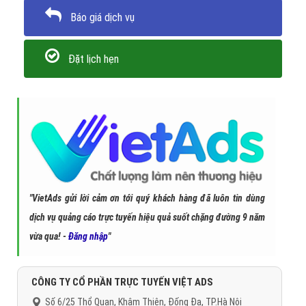
Báo giá dịch vụ
Đặt lịch hẹn
"VietAds gửi lời cảm ơn tới quý khách hàng đã luôn tin dùng
dịch vụ quảng cáo trực tuyến hiệu quả suốt chặng đường 9 năm
vừa qua! -
Đăng nhập
"
CÔNG TY CỔ PHẦN TRỰC TUYẾN VIỆT ADS
Số 6/25 Thổ Quan, Khâm Thiên, Đống Đa, TP.Hà Nội