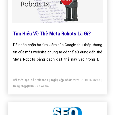
Tìm Hiểu Về Thẻ Meta Robots Là Gì?
Để ngăn chặn bọ tìm kiếm của Google thu thập thông
tin của một website chúng ta có thể sử dụng đến thẻ
Meta Robots bằng cách đặt thẻ này vào trong thẻ
Head của mã HTML, phương pháp này chỉ có tác dụng
với bọ tìm kiếm của Google khi và chỉ khi trang web của
Bài viết tạo bởi:
VietAds
| Ngày cập nhật:
2025-01-01 07:32:15
|
bạn có chèn thẻ Meta Robots.
Đăng nhập
(830) - No Audio