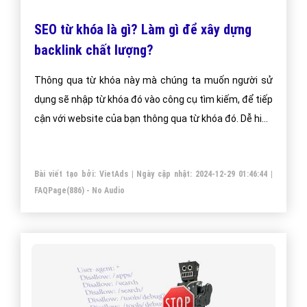
SEO từ khóa là gì? Làm gì để xây dựng
backlink chất lượng?
Thông qua từ khóa này mà chúng ta muốn người sử
dụng sẽ nhập từ khóa đó vào công cụ tìm kiếm, để tiếp
cận với website của bạn thông qua từ khóa đó. Dễ hiểu
hơn SEO từ khóa chính là từ khóa làm SEO mà chúng
ta muốn Google xếp hạng cao nó trên công cụ tìm
Bài viết tạo bởi:
VietAds
| Ngày cập nhật:
2024-12-29 01:46:44
|
kiếm của mình.
FAQPage
(886) - No Audio