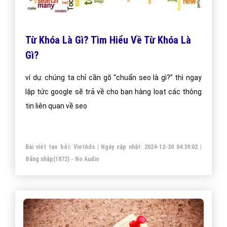
Từ Khóa Là Gì? Tìm Hiểu Về Từ Khóa Là
Gì?
ví dụ: chúng ta chỉ cần gõ “chuẩn seo là gì?” thì ngay
lập tức google sẽ trả về cho bạn hàng loạt các thông
tin liên quan về seo
Bài viết tạo bởi:
VietAds
| Ngày cập nhật:
2024-12-30 04:39:02
|
Đăng nhập
(1872) - No Audio