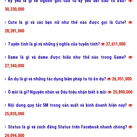
Kỷ yếu là gì và nguồn gốc của từ kỷ yếu bắt đầu từ đâu?
30,330,000
Cute là gì và các bạn nữ như thế nào được gọi là Cute?
28,281,000
Tuyến tính là gì và những ý nghĩa của tuyến tính?
27,611,000
Dame là gì và dame được hiểu như thế nào trong Game?
27,340,000
Ẩn dụ là gì và những tác dụng biện pháp tu từ ẩn dụ?
26,951,000
Ô môi là gì? Nguyên nhân và Dấu hiệu nhận biết ô môi
25,890,000
Nội dung quy tắc 5M trong sản xuất và kinh doanh hiện nay?
25,835,000
Status là gì và cách đăng Status trên Facebook nhanh chóng?
24,094,000