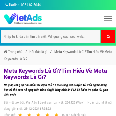
Hotline: 0964 82 6644
Trang chủ
Hỏi đáp là gì
Meta Keywords Là Gì?Tìm Hiểu Về Meta
Keywords Là Gì?
Meta Keywords Là Gì?Tìm Hiểu Về Meta
Keywords Là Gì?
Nó giúp công cụ tìm kiếm xác định chủ đề mà trang web truyền tải đến người dùng.
Bạn có thể xem nó ngay trên trình duyệt bằng cách ấn F12 để kiểm tra phần tử, giao
diện code
Bài viết tạo bởi:
VietAds
| Lượt xem bài viết:
264,426
(View) | Ngày cập nhật nội
dung gần nhất:
28-12-2024 17:08:22
Ðánh giá:
1
2
3
4
5
(
5
sao
6
đánh giá)