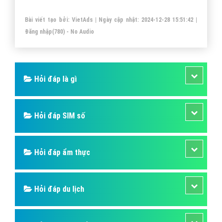
lại, nếu việc nghiên cứu từ khóa không được tốt vì việc
Bài viết tạo bởi:
VietAds
| Ngày cập nhật:
2024-12-28 15:51:42
|
SEO sẽ không chỉ gây tốn kém về mặt thời gian, mà
Đăng nhập
(780) - No Audio
còn cả tiền bạc và công sức của doanh nghiệp.
Hỏi đáp là gì
Hỏi đáp SIM số
Hỏi đáp ẩm thực
Hỏi đáp du lịch