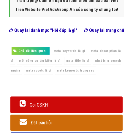
Trân trọng! Cảm ơn bạn đã luôn theo dõi các bài viết
trên Website VietAdsGroup.Vn của công ty chúng tôi!
Quay lại danh mục
"Hỏi đáp là gì"
Quay lại trang chủ
Chủ đề liên quan:
meta keywords là gì
meta description là
gì
một công cụ tìm kiếm là gì
meta title là gì
what is a search
engine
meta robots là gì
meta keywords trong seo
Gọi CSKH
Đặt câu hỏi