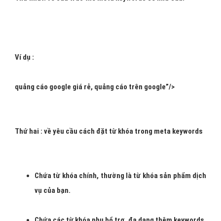
Ví dụ :
quảng cáo google
giá rẻ,
quảng cáo trên google
”/>
Thứ hai : về yêu cầu cách đặt từ khóa trong meta keywords
Chứa
từ khóa chính
, thường là
từ khóa sản phẩm dịch
vụ
của bạn.
Chứa các
từ khóa phụ
bổ trợ, đa dạng thêm
keywords.