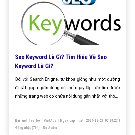
Seo Keyword Là Gì? Tìm Hiểu Về Seo
Keyword Là Gì?
Đối với Search Enigne, từ khóa giống như một đường
đi tắt giúp người dùng có thể ngay lập tức tìm được
những trang web có chứa nội dung gần nhất với thông
tin mà họ đang tìm. Sau khi crawl dữ liệu của website,
công cụ tìm kiếm sẽ xác định xem nội dung chính mà
Bài viết tạo bởi:
VietAds
| Ngày cập nhật:
2024-12-28 07:39:27
|
trang đang nói đến là gì thông qua tên bài viết (title),
Đăng nhập
(794) - No Audio
nội dung đường dẫn (url), nội dung các thẻ heading và