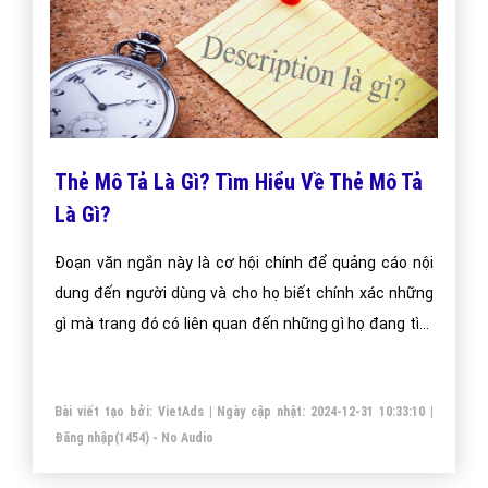
Thẻ Mô Tả Là Gì? Tìm Hiểu Về Thẻ Mô Tả
Là Gì?
Đoạn văn ngắn này là cơ hội chính để quảng cáo nội
dung đến người dùng và cho họ biết chính xác những
gì mà trang đó có liên quan đến những gì họ đang tìm
kiếm. Thẻ mô tả là đoạn văn ngắn để quảng cáo nội
dung đến người dùng, đến những gì liên quan họ đang
Bài viết tạo bởi:
VietAds
| Ngày cập nhật:
2024-12-31 10:33:10
|
tìm kiếm.
Đăng nhập
(1454) - No Audio