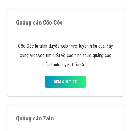
VietAds với đội ngũ chuyên viên tư ấn am hiểu về
chiến dịch quảng cáo Youtube sẽ tư vấn bạn giải pháp
tối ưu, hiệu quả nhất
XEM CHI TIẾT
Thiết kế Website