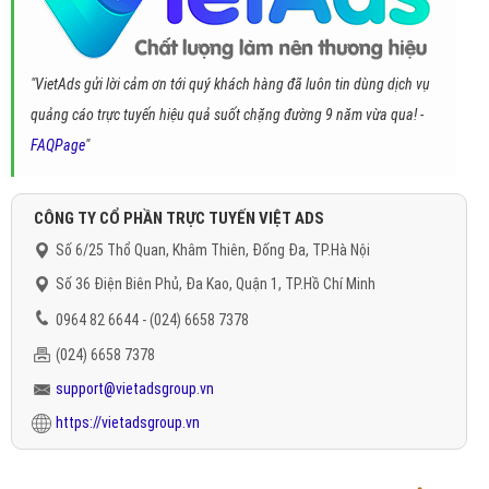
"VietAds gửi lời cảm ơn tới quý khách hàng đã luôn tin dùng dịch vụ
quảng cáo trực tuyến hiệu quả suốt chặng đường 9 năm vừa qua! -
FAQPage
"
CÔNG TY CỔ PHẦN TRỰC TUYẾN VIỆT ADS
Số 6/25 Thổ Quan, Khâm Thiên, Đống Đa, TP.Hà Nội
Số 36 Điện Biên Phủ, Đa Kao, Quận 1, TP.Hồ Chí Minh
0964 82 6644 - (024) 6658 7378
(024) 6658 7378
support@vietadsgroup.vn
https://vietadsgroup.vn