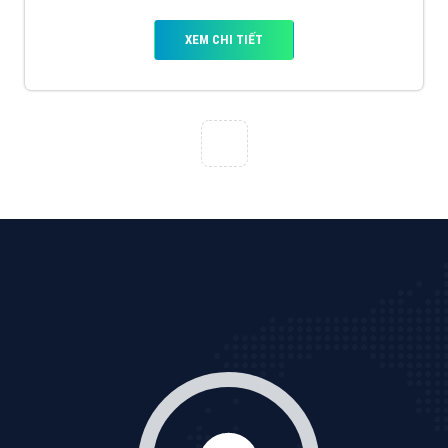
Cốc Cốc là trình duyệt web trực tuyến hiệu quả, hãy
cùng VietAds tìm hiểu về các hình thức quảng cáo
của trình duyệt Cốc Cốc
XEM CHI TIẾT
Quảng cáo Zalo