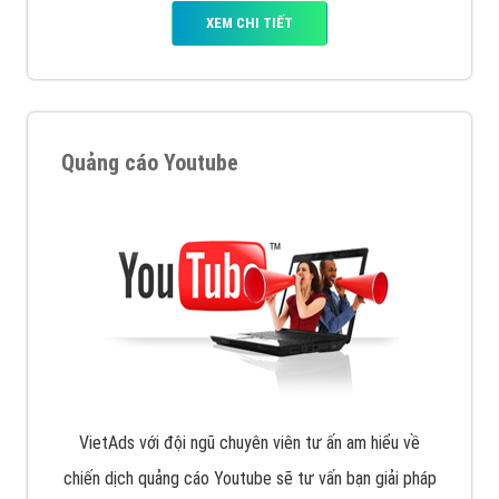
XEM CHI TIẾT
Công ty SEO Website
VietAds với đội ngũ SEOer giàu kinh nghiệm được đào