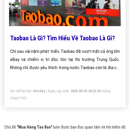
Taobao Là Gì? Tìm Hiểu Về Taobao Là Gì?
Chỉ sau vài năm phát triển, Taobao đã vượt mặt cả ông lớn
eBay và chiếm vị trí độc tôn tại thị trường Trung Quốc.
Không chỉ được yêu thích trong nước.Taobao còn là địa chỉ
mua sắm đáng tin cậy được người tiêu dùng khắp nơi trên
thế giới lựa chọn, nhất là Việt Nam. Taobao cũng đã dần
Bài viết tạo bởi:
VietAds
| Ngày cập nhật:
2026-08-03 20:53:24
|
Đăng
khẳng định chỗ đứng của mình
nhập
(1183)
Chủ đề
"Mua Hàng Tao Bao"
luôn được bạn đọc quan tâm và tìm kiếm rất