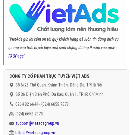
"VietAds gửi lời cảm ơn tới quý khách hàng đã luôn tin dùng dịch vụ
quảng cáo trực tuyến hiệu quả suốt chặng đường 9 năm vừa qua! -
FAQPage
"
CÔNG TY CỔ PHẦN TRỰC TUYẾN VIỆT ADS
Số 6/25 Thổ Quan, Khâm Thiên, Đống Đa, TP.Hà Nội
Số 36 Điện Biên Phủ, Đa Kao, Quận 1, TP.Hồ Chí Minh
0964 82 6644 - (024) 6658 7378
(024) 6658 7378
support@vietadsgroup.vn
https://vietadsgroup.vn