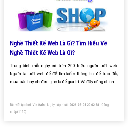
Nghề Thiết Kế Web Là Gì? Tìm Hiểu Về
Nghề Thiết Kế Web Là Gì?
Trung bình mỗi ngày có trên 200 triệu người lướt web.
Người ta lướt web để để tìm kiếm thông tin, để trao đổi,
mua-bán hay chỉ đơn giản là để giải trí. Và đây cũng chính là
mảnh đất vàng để các công ty, tập đoàn hay cá nhân
quảng bá về sản phẩm, thương hiệu hay bất kỳ dịch vụ kinh
Bài viết tạo bởi:
VietAds
| Ngày cập nhật:
2026-08-06 20:02:38
|
Đăng
doanh nào của họ.
nhập
(1150)