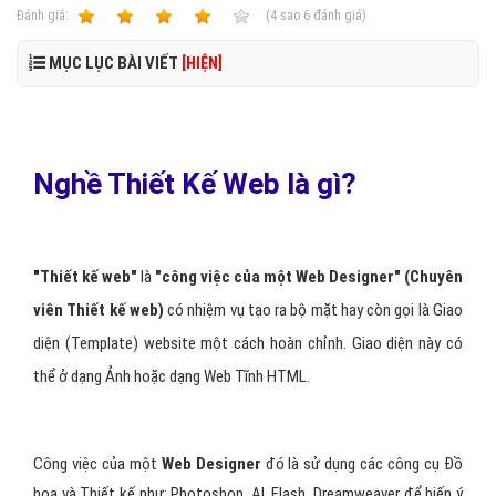
Ðánh giá:
1
2
3
4
5
(
4
sao
6
đánh giá)
MỤC LỤC BÀI VIẾT
[HIỆN]
Nghề Thiết Kế Web là gì?
"
Thiết kế web"
là
"công việc của một Web Designer" (Chuyên
viên Thiết kế web)
có nhiệm vụ tạo ra bộ mặt hay còn gọi là Giao
diện (Template) website một cách hoàn chỉnh. Giao diện này có
thể ở dạng Ảnh hoặc dạng Web Tĩnh HTML.
Công việc của một
Web Designer
đó là sử dụng các công cụ Đồ
họa và Thiết kế như: Photoshop, AI, Flash, Dreamweaver để biến ý