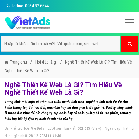
Hotline: 0964 82 6644
Trang chủ
Hỏi đáp là gì
Nghề Thiết Kế Web Là Gì? Tìm Hiểu Về
Nghề Thiết Kế Web Là Gì?
Nghề Thiết Kế Web Là Gì? Tìm Hiểu Về
Nghề Thiết Kế Web Là Gì?
Trung bình mỗi ngày có trên 200 triệu người lướt web. Người ta lướt web để để tìm
kiếm thông tin, để trao đổi, mua-bán hay chỉ đơn giản là để giải trí. Và đây cũng chính
là mảnh đất vàng để các công ty, tập đoàn hay cá nhân quảng bá về sản phẩm, thương
hiệu hay bất kỳ dịch vụ kinh doanh nào của họ.
Bài viết tạo bởi:
VietAds
| Lượt xem bài viết:
521,625
(View) | Ngày cập nhật nội
dung gần nhất:
28-12-2024 11:41:40