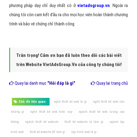
phương pháp dạy chỉ duy nhất có ở
vietadsgroup.vn
. Ngoài ra
chúng tôi còn cam kết đầu ra cho mọi học viên hoàn thành chương
trình và bảo vệ chứng chỉ thành công.
Trân trọng! Cảm ơn bạn đã luôn theo dõi các bài viết
trên Website VietAdsGroup.Vn của công ty chúng tôi!
Quay lại danh mục
"Hỏi đáp là gì"
Quay lại trang chủ
Chủ đề liên quan:
nghề thiết kế web là gì
nghề thiết kế web cần
những gì
nghề thiết kế web hiện nay
ngành thiết kế web lương cao
không
ngành thiết kế website
thiết kế website là làm gì
ngành lập
trình web
thiết kế website để làm gì
lập trình web là gi