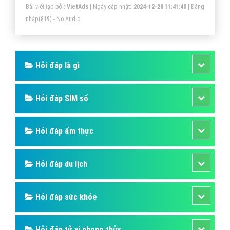
Bài viết tạo bởi:
VietAds
| Ngày cập nhật:
2024-12-28 11:41:40
|
Đăng
bất kỳ dịch vụ kinh doanh nào của họ.
nhập
(819) - No Audio
Hỏi đáp là gì
Hỏi đáp SIM số
Hỏi đáp ẩm thực
Hỏi đáp du lịch
Hỏi đáp sức khỏe
Hỏi đáp tử vi phong thủy