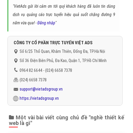
"VietAds gửi lời cảm ơn tới quý khách hàng đã luôn tin dùng
dịch vụ quảng cáo trực tuyến hiệu quả suốt chặng đường 9
năm vừa qua! -
Đăng nhập
"
CÔNG TY CỔ PHẦN TRỰC TUYẾN VIỆT ADS
Số 6/25 Thổ Quan, Khâm Thiên, Đống Đa, TP.Hà Nội
Số 36 Điện Biên Phủ, Đa Kao, Quận 1, TP.Hồ Chí Minh
0964 82 6644 - (024) 6658 7378
(024) 6658 7378
support@vietadsgroup.vn
https://vietadsgroup.vn
Một vài bài viết cùng chủ đề "nghề thiết kế
web là gì"