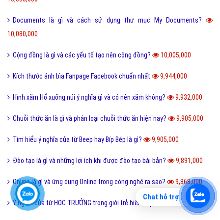
Documents là gì và cách sử dụng thư mục My Documents?
10,080,000
Cộng đồng là gì và các yếu tố tạo nên cộng đồng?
10,005,000
Kích thước ảnh bìa Fanpage Facebook chuẩn nhất
9,944,000
Hình xăm Hổ xuống núi ý nghĩa gì và có nên xăm không?
9,932,000
Chuỗi thức ăn là gì và phân loại chuỗi thức ăn hiện nay?
9,905,000
Tìm hiểu ý nghĩa của từ Beep hay Bíp Bép là gì?
9,905,000
Đào tạo là gì và những lợi ích khi được đào tạo bài bản?
9,891,000
Online là gì và ứng dụng Online trong công nghệ ra sao?
9,868,000
Chat hỗ trợ
Ý nghĩa của từ HỌC TRƯỞNG trong giới trẻ hiện nay?
9,837,000