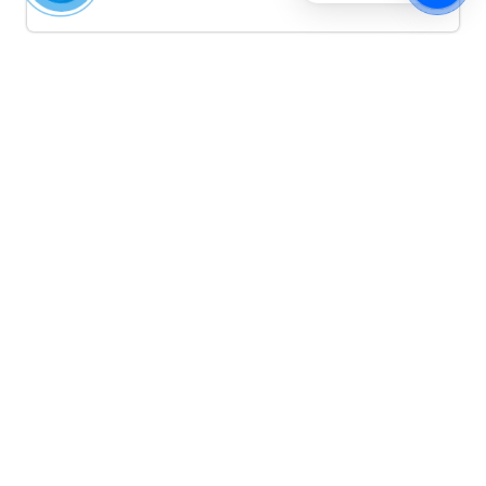
Quảng cáo TikTok
Quảng cáo tiktok đang là hình thức quảng cáo video
hiệu quả hiện nay và được nhiều doanh nghiệp lựa
chọn quảng cáo video