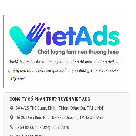
"VietAds gửi lời cảm ơn tới quý khách hàng đã luôn tin dùng dịch vụ
quảng cáo trực tuyến hiệu quả suốt chặng đường 9 năm vừa qua! -
FAQPage
"
CÔNG TY CỔ PHẦN TRỰC TUYẾN VIỆT ADS
Số 6/25 Thổ Quan, Khâm Thiên, Đống Đa, TP.Hà Nội
Số 36 Điện Biên Phủ, Đa Kao, Quận 1, TP.Hồ Chí Minh
0964 82 6644 - (024) 6658 7378