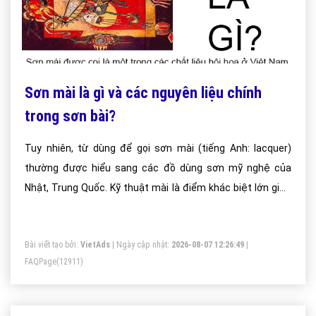
Sơn mài là gì và các nguyên liệu chính
trong sơn bài?
Tuy nhiên, từ dùng để gọi sơn mài (tiếng Anh: lacquer)
thường được hiểu sang các đồ dùng sơn mỹ nghệ của
Nhật, Trung Quốc. Kỹ thuật mài là điểm khác biệt lớn giữa
đồ thủ công sơn mỹ nghệ và tranh sơn mài Việt Nam.
Bài viết tạo bởi:
VietAds
| Ngày cập nhật:
2026-08-07 12:26:49
|
FAQPage
(12911)