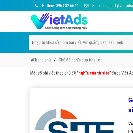
Hotline: 0964 82 6644
Email: support@vietads
Trang chủ
Chủ đề nghĩa của từ site
Một số bài viết theo chủ đề
"nghĩa của từ site"
được Việt Ads
G
s
Vớ
bấ