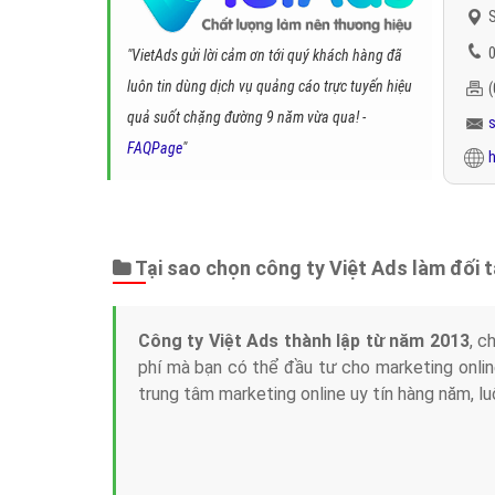
S
0
"VietAds gửi lời cảm ơn tới quý khách hàng đã
luôn tin dùng dịch vụ quảng cáo trực tuyến hiệu
quả suốt chặng đường 9 năm vừa qua! -
FAQPage
"
h