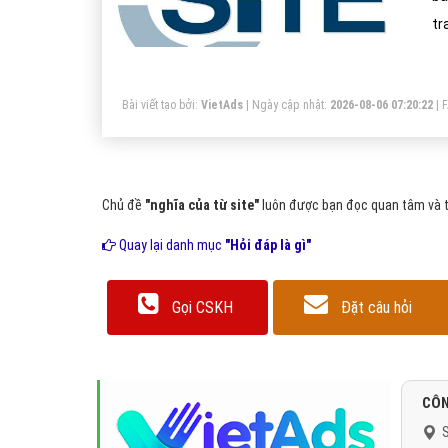
tr
Bài viết tạo bởi:
VietAds
| Ngày cập nhật:
2026-08-06 07:20:22
|
Chủ đề
"nghĩa của từ site"
luôn được bạn đọc quan tâm và tì
Quay lại danh mục
"Hỏi đáp là gì"
Gọi CSKH
Đặt câu hỏi
CÔN
S