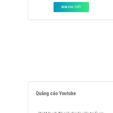
Nếu bạn đang cần quảng cáo, thiết kế web,
p
Hotline: 0964 82 6644 (24/7) hoặc email: 
Quảng cáo trên Google