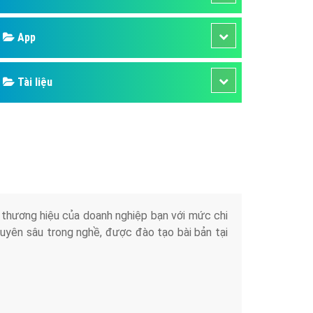
áp quảng cáo Youtube
Google
kế ứng dụng
 cáo Cốc Cốc hiệu quả
Bảng giá
 cáo Zalo chuyên nghiệp
ghĩa
Web Store
à gì
Dịch vụ liên quan
mềm ứng dụng hay
Other Ads
Quảng Cáo Google
App