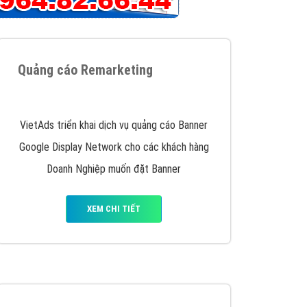
iển thương hiệu của doanh nghiệp bạn với mức chi
chuyên sâu trong nghề, được đào tạo bài bản tại