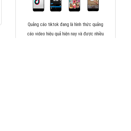
VietAds với đội ngũ chuyên viên tư ấn am
hiểu về chiến dịch quảng cáo Youtube sẽ tư
vấn bạn giải pháp tối ưu, hiệu quả nhất
XEM CHI TIẾT