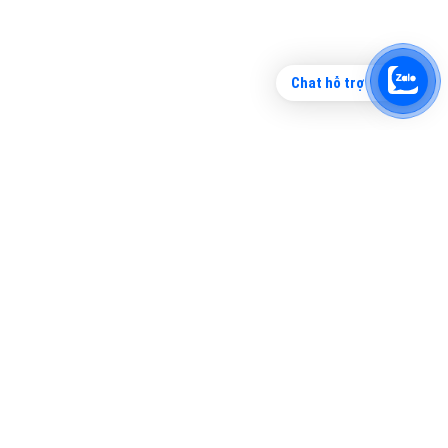
Chat hỗ trợ
Tìm công ty thiết kế website uy tín, chuyên
nghiệp tại Hà Nội là rất khó cho khách hàng.
VietAds xin giới thiệu công ty thiết kế Viet
XEM CHI TIẾT