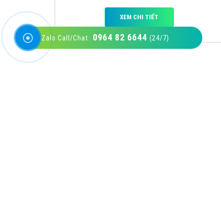
0964 82 6644
Zalo Call/Chat:
(24/7)
VietAds với đội ngũ SEOer giàu kinh nghiệm
được đào tạo bài bản tại các trung tâm SEO
lớn như: Litado, Inet, Vietmoz, Vinalink
XEM CHI TIẾT