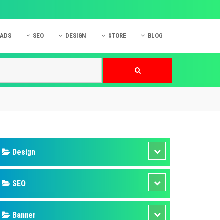
 ADS
SEO
DESIGN
STORE
BLOG
ner
 cáo Mobile
SEO Website
Thiết kế Web
nner
p quảng cáo Instagram
Dịch vụ SEO Website
Thiết kế Website
 cáo Zalo
Hỏi đáp SEO Google
Danh sách Website
 cáo Instagram
Thiết kế Landing Page
cáo Online
Dịch vụ thiết kế Website
 cáo Skype
Hỏi đáp Website
 cáo TVC
 cáo Cốc Cốc
mềm ứng dụng hay