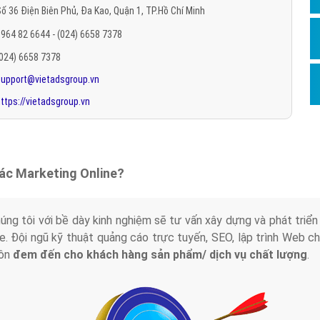
ố 36 Điện Biên Phủ, Đa Kao, Quận 1, TP.Hồ Chí Minh
Hỏi đ
964 82 6644 - (024) 6658 7378
Thiết 
(024) 6658 7378
Quảng
support@vietadsgroup.vn
Quảng
ttps://vietadsgroup.vn
Định n
Nghĩa l
Phần 