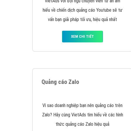
Google Ads là hình thức quảng cáo của
Google được tài trợ có chữ Ad gồm 4 ví trí
trên cùng và 3 vị trí dưới cùng
XEM CHI TIẾT
Công ty SEO Website