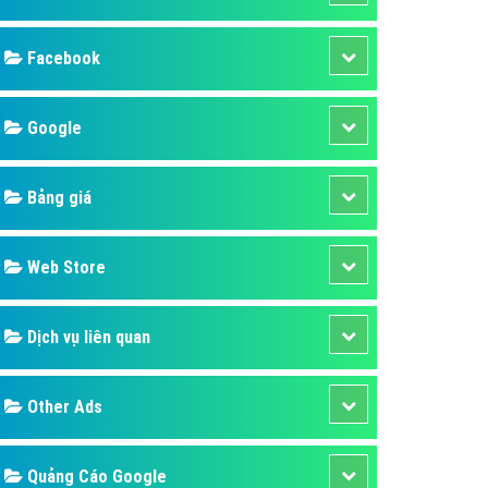
ụ Domain & Hosting
áp phần mềm
áp quảng cáo TVC
p quảng cáo mobile
p quảng cáo Online
áp quảng cáo Skype
p Domain & Hosting
Design
p viết bài Marketing
 cáo Youtube
SEO
ụ quảng cáo Youtube
ụ quảng cáo Cốc Cốc
Banner
ụ quảng cáo Tiktok
Facebook
ụ quảng cáo Zalo