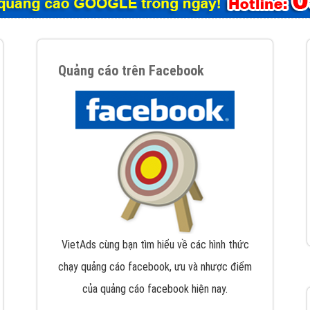
tác Marketing Online?
húng tôi với bề dày kinh nghiệm sẽ tư vấn xây dựng và phát tr
line. Đội ngũ kỹ thuật quảng cáo trực tuyến, SEO, lập trình Web 
uôn
đem đến cho khách hàng sản phẩm/ dịch vụ chất lượng
.