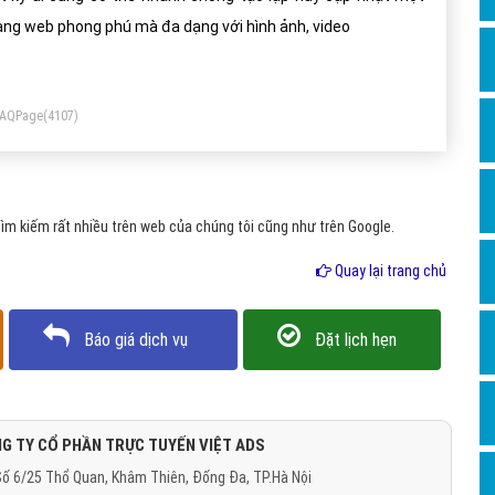
Dịch v
ang web phong phú mà đa dạng với hình ảnh, video
Hỏi đ
Hỏi đ
FAQPage
(4107)
Hỏi đá
Hỏi đá
Hỏi đ
m kiếm rất nhiều trên web của chúng tôi cũng như trên Google.
Hỏi đá
Quay lại trang chủ
Hỏi đá
Quảng
Báo giá dịch vụ
Đặt lịch hẹn
Dịch v
Dịch v
Dịch v
G TY CỔ PHẦN TRỰC TUYẾN VIỆT ADS
ố 6/25 Thổ Quan, Khâm Thiên, Đống Đa, TP.Hà Nội
Dịch v