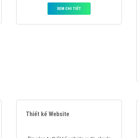
hát triển Website cho doanh nghiệp mình
. Đừng chần chừ hã
support@vietadsgroup.vn
để được tư vấn chuyên sâu về giải phá
Quảng cáo trên Facebook