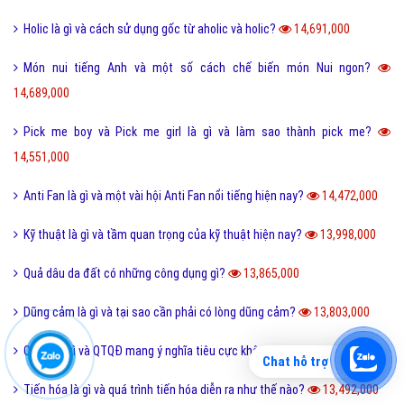
Holic là gì và cách sử dụng gốc từ aholic và holic?
14,691,000
Món nui tiếng Anh và một số cách chế biến món Nui ngon?
14,689,000
Pick me boy và Pick me girl là gì và làm sao thành pick me?
14,551,000
Anti Fan là gì và một vài hội Anti Fan nổi tiếng hiện nay?
14,472,000
Kỹ thuật là gì và tầm quan trọng của kỹ thuật hiện nay?
13,998,000
Quả dâu da đất có những công dụng gì?
13,865,000
Dũng cảm là gì và tại sao cần phải có lòng dũng cảm?
13,803,000
QTQD là gì và QTQĐ mang ý nghĩa tiêu cực không?
13,643,000
Chat hỗ trợ
Tiến hóa là gì và quá trình tiến hóa diễn ra như thế nào?
13,492,000