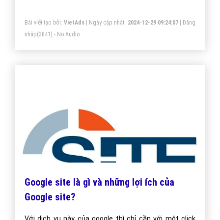
Bài viết tạo bởi:
VietAds
| Ngày cập nhật:
2024-12-29 09:24:07
|
Đăng
nhập
(3841) - No Audio
Google site là gì và những lợi ích của
Google site?
Với dịch vụ này của google thì chỉ cần với một click