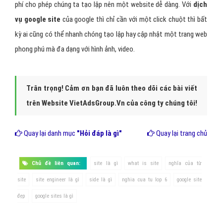
phí cho phép chúng ta tạo lập nên một website dễ dàng. Với
dịch
vụ
google site
của google thì chỉ cần với một click chuột thì bất
kỳ ai cũng có thể nhanh chóng tạo lập hay cập nhật một trang web
phong phú mà đa dạng với hình ảnh, video.
Trân trọng! Cảm ơn bạn đã luôn theo dõi các bài viết
trên Website VietAdsGroup.Vn của công ty chúng tôi!
Quay lại danh mục
"Hỏi đáp là gì"
Quay lại trang chủ
Chủ đề liên quan:
site là gì
what is site
nghĩa của từ
site
site engineer là gì
side là gì
nghia cua tu lop 6
google site
đẹp
google sites là gì