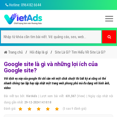
Hotline: 0964 82 6644
Trang chủ
Hỏi đáp là gì
Site Là Gì? Tìm Hiểu Về Site Là Gì?
Google site là gì và những lợi ích của
Google site?
Với dịch vụ này của google thì chỉ cần với một click chuột thì bất kỳ ai cũng có thể
nhanh chóng tạo lập hay cập nhật một trang web phong phú mà đa dạng với hình ảnh,
video
Bài viết tạo bởi:
VietAds
| Lượt xem bài viết:
631,567
(View) | Ngày cập nhật nội
dung gần nhất:
29-12-2024 14:10:18
Ðánh giá:
1
2
3
4
5
(
5
sao
9
đánh giá)