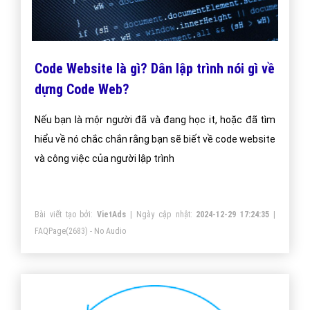
Code Website là gì? Dân lập trình nói gì về
dựng Code Web?
Nếu bạn là mộr người đã và đang học it, hoặc đã tìm
hiểu về nó chắc chắn rằng bạn sẽ biết về code website
và công việc của người lập trình
Bài viết tạo bởi:
VietAds
| Ngày cập nhật:
2024-12-29 17:24:35
|
FAQPage
(2683) - No Audio