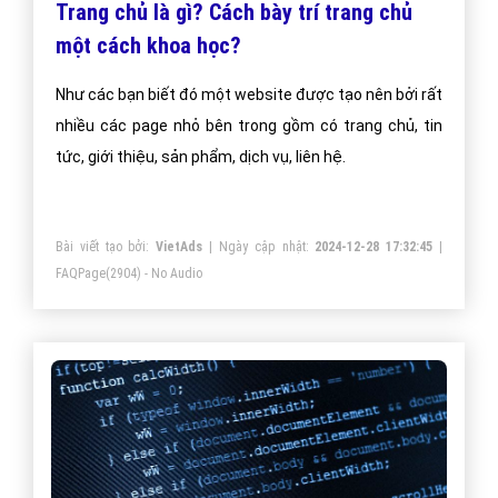
Trang chủ là gì? Cách bày trí trang chủ
một cách khoa học?
Như các bạn biết đó một website được tạo nên bởi rất
nhiều các page nhỏ bên trong gồm có trang chủ, tin
tức, giới thiệu, sản phẩm, dịch vụ, liên hệ.
Bài viết tạo bởi:
VietAds
| Ngày cập nhật:
2024-12-28 17:32:45
|
FAQPage
(2904) - No Audio