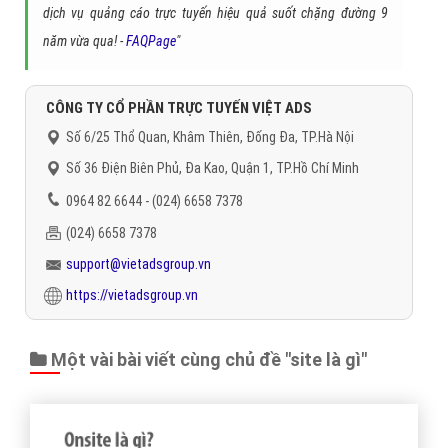
dịch vụ quảng cáo trực tuyến hiệu quả suốt chặng đường 9
năm vừa qua! -
FAQPage
"
CÔNG TY CỔ PHẦN TRỰC TUYẾN VIỆT ADS
Số 6/25 Thổ Quan, Khâm Thiên, Đống Đa, TP.Hà Nội
Số 36 Điện Biên Phủ, Đa Kao, Quận 1, TP.Hồ Chí Minh
0964 82 6644 - (024) 6658 7378
(024) 6658 7378
support@vietadsgroup.vn
https://vietadsgroup.vn
Một vài bài viết cùng chủ đề "site là gì"