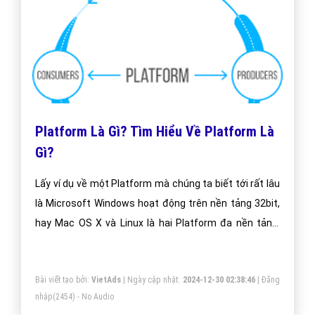
Platform Là Gì? Tìm Hiểu Về Platform Là
Gì?
Lấy ví dụ về một Platform mà chúng ta biết tới rất lâu
là Microsoft Windows hoạt động trên nền tảng 32bit,
hay Mac OS X và Linux là hai Platform đa nền tảng,
những thiết bị di động cũng là Platform. Từ ví dụ cụ
thể kể trên mỗi người sẽ nhìn nhận cụ thể, chính xác,
Bài viết tạo bởi:
VietAds
| Ngày cập nhật:
2024-12-30 02:38:46
|
Đăng
biết Platform là gì.
nhập
(2454) - No Audio