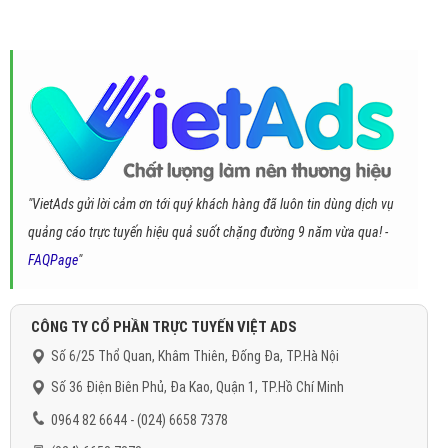
"VietAds gửi lời cảm ơn tới quý khách hàng đã luôn tin dùng dịch vụ
quảng cáo trực tuyến hiệu quả suốt chặng đường 9 năm vừa qua! -
FAQPage
"
CÔNG TY CỔ PHẦN TRỰC TUYẾN VIỆT ADS
Số 6/25 Thổ Quan, Khâm Thiên, Đống Đa, TP.Hà Nội
Số 36 Điện Biên Phủ, Đa Kao, Quận 1, TP.Hồ Chí Minh
0964 82 6644 - (024) 6658 7378