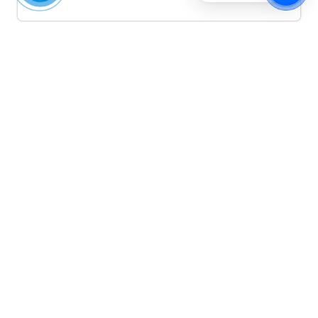
Quảng cáo TikTok
Quảng cáo tiktok đang là hình thức quảng cáo video
hiệu quả hiện nay và được nhiều doanh nghiệp lựa
chọn quảng cáo video