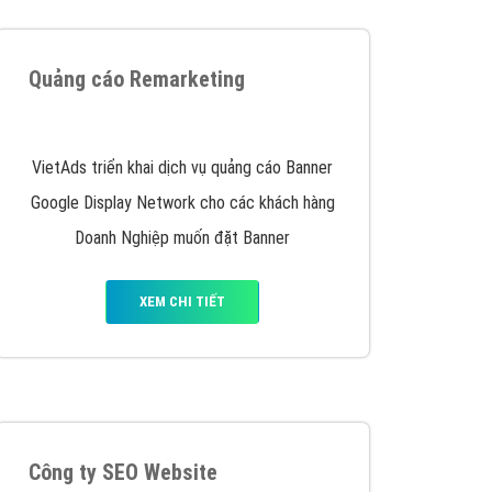
iển thương hiệu của doanh nghiệp bạn với mức chi
chuyên sâu trong nghề, được đào tạo bài bản tại