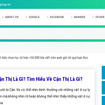
group.vn
ABOUT US
GOOGLE
FACEBOOK
BANNER
OTHER
Giới thiệu công ty Việt Ads
Kinh nghiệm quảng cáo Google
Kinh nghiệm quảng cáo Facebook
Dịch vụ quảng cáo Ban
Quảng
Hướng dẫn thanh toán Việt Ads
Kiến thức quảng cáo Google
Dịch vụ quảng cáo Facebook
Hỏi đáp quảng cáo Ba
Hỏi đá
Chính sách bảo mật Việt Ads
Dịch vụ quảng cáo Google
Kiến thức quảng cáo Facebook
Quảng cáo Banner
Quảng
Chính sách bảo hành & bảo trì Việt Ads
Quảng cáo Google Adwords
Quảng cáo Facebook
Quảng
 Ads chọn lọc từ hơn >50.000 bài viết trên web gửi tới quý bạn đọc.
Liên hệ Việt Ads
Các hình thức quảng cáo Google
Hỏi đáp Facebook
Quảng 
Chính sách đại lý Việt Ads
Hướng dẫn chạy quảng cáo Google
Quảng
ận Thị Là Gì? Tìm Hiểu Về Cận Thị Là Gì?
Tiện ích mở rộng quảng cáo Google
Quảng
Hỏi đáp Google
Quảng
ười bị Cận thị có thể nhìn bình thường với những vật ở cự ly
n mà không nhìn rõ hoặc không thể nhìn thấy những vật ở cự
Phần 
xa.