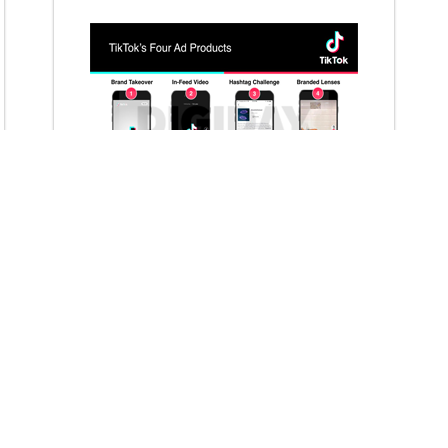
VietAds với đội ngũ chuyên viên tư ấn am
hiểu về chiến dịch quảng cáo Youtube sẽ tư
vấn bạn giải pháp tối ưu, hiệu quả nhất
XEM CHI TIẾT