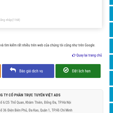
Dịch v
Hỏi đ
Hỏi đ
ăng nhập
(1168)
Hỏi đá
Hỏi đá
à tìm kiếm rất nhiều trên web của chúng tôi cũng như trên Google.
Hỏi đ
Hỏi đá
Quay lại trang chủ
Hỏi đá
Báo giá dịch vụ
Đặt lịch hẹn
Quảng
Dịch v
Dịch v
G TY CỔ PHẦN TRỰC TUYẾN VIỆT ADS
Dịch v
ố 6/25 Thổ Quan, Khâm Thiên, Đống Đa, TP.Hà Nội
Dịch v
ố 36 Điện Biên Phủ, Đa Kao, Quận 1, TP.Hồ Chí Minh