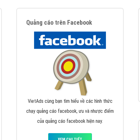
tác Marketing Online?
húng tôi với bề dày kinh nghiệm sẽ tư vấn xây dựng và phát tr
line. Đội ngũ kỹ thuật quảng cáo trực tuyến, SEO, lập trình Web 
uôn
đem đến cho khách hàng sản phẩm/ dịch vụ chất lượng
.