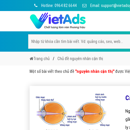
Hotline: 0964 82 6644
Email: support@vietads
Trang chủ
Chủ đề nguyên nhân cận thị
Một số bài viết theo chủ đề
"nguyên nhân cận thị"
được Việt
C
Ng
gầ
ly 