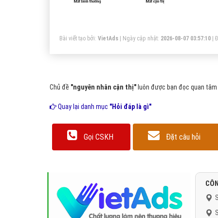
Bài viết tạo bởi:
VietAds
| Ngày cập nhật:
2026-08-07 03:57:10
|
Đ
Chủ đề
"nguyên nhân cận thị"
luôn được bạn đọc quan tâm v
Quay lại danh mục
"Hỏi đáp là gì"
Gọi CSKH
Đặt câu hỏi
CÔN
S
S