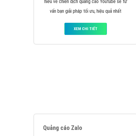
Google Ads là hình thức quảng cáo của
Google được tài trợ có chữ Ad gồm 4 ví trí
trên cùng và 3 vị trí dưới cùng
XEM CHI TIẾT
Công ty SEO Website