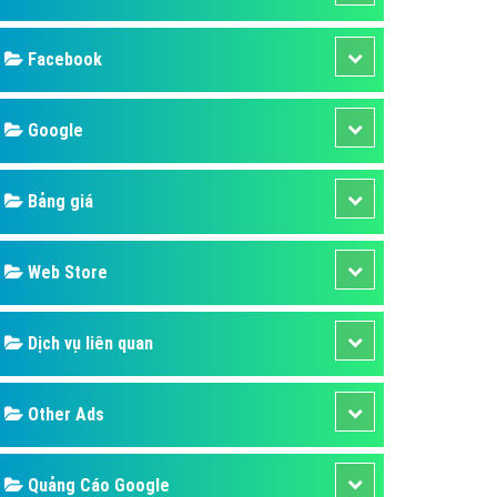
ụ Domain & Hosting
áp phần mềm
áp quảng cáo TVC
p quảng cáo mobile
p quảng cáo Online
áp quảng cáo Skype
p Domain & Hosting
Design
p viết bài Marketing
 cáo Youtube
SEO
ụ quảng cáo Youtube
ụ quảng cáo Cốc Cốc
Banner
ụ quảng cáo Tiktok
Facebook
ụ quảng cáo Zalo