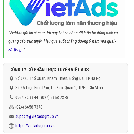
"VietAds gửi lời cảm ơn tới quý khách hàng đã luôn tin dùng dịch vụ
quảng cáo trực tuyến hiệu quả suốt chặng đường 9 năm vừa qua! -
FAQPage
"
CÔNG TY CỔ PHẦN TRỰC TUYẾN VIỆT ADS
Số 6/25 Thổ Quan, Khâm Thiên, Đống Đa, TP.Hà Nội
Số 36 Điện Biên Phủ, Đa Kao, Quận 1, TP.Hồ Chí Minh
0964 82 6644 - (024) 6658 7378
(024) 6658 7378
support@vietadsgroup.vn
https://vietadsgroup.vn