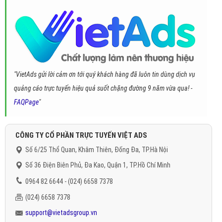
"VietAds gửi lời cảm ơn tới quý khách hàng đã luôn tin dùng dịch vụ
quảng cáo trực tuyến hiệu quả suốt chặng đường 9 năm vừa qua! -
FAQPage
"
CÔNG TY CỔ PHẦN TRỰC TUYẾN VIỆT ADS
Số 6/25 Thổ Quan, Khâm Thiên, Đống Đa, TP.Hà Nội
Số 36 Điện Biên Phủ, Đa Kao, Quận 1, TP.Hồ Chí Minh
0964 82 6644 - (024) 6658 7378
(024) 6658 7378
support@vietadsgroup.vn